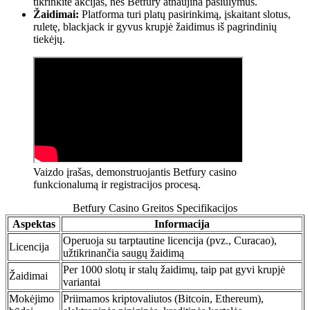
tikrinkite akcijas, nes Betfury atnaujina pasiūlymus.
Žaidimai:
Platforma turi platų pasirinkimą, įskaitant slotus,
ruletę, blackjack ir gyvus krupjė žaidimus iš pagrindinių
tiekėjų.
Vaizdo įrašas, demonstruojantis Betfury casino
funkcionalumą ir registracijos procesą.
Betfury Casino Greitos Specifikacijos
Aspektas
Informacija
Operuoja su tarptautine licencija (pvz., Curacao),
Licencija
užtikrinančia saugų žaidimą
Per 1000 slotų ir stalų žaidimų, taip pat gyvi krupjė
Žaidimai
variantai
Mokėjimo
Priimamos kriptovaliutos (Bitcoin, Ethereum),