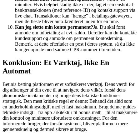
minutter. Hvis beløbet stadig ikke er der, tag et screenshot af
banktransaktionen (med reference-ID) og kontakt support via
live chat. Transaktioner kan “hænge” i betalingsgatewayen,
men de fleste bliver auto-krediteret inden for en time.
Kan jeg slette min konto permanent?
Ja. Du skal først
anmode om udbetaling af evt. saldo. Derefter kan du kontakte
kundesupport og anmode om permanent kontosletning.
Bemærk, at dette efterlader en post i deres system, så du ikke
kan genoprette med samme CPR-nummer i fremtiden.
Konklusion: Et Værktøj, Ikke En
Automat
Betinia betting platformen er et sofistikeret værktøj. Dens værdi for
dig afhænger af din evne til at navigere dens vilkår, forstå dens
økonomiske incitamenter og bruge dens tekniske funktioner
strategisk. Den mest kritiske regel er denne: Behandl det altid som
en underholdningsudgift med et fast maksimum. Brug denne guides
tekniske indsigt – fra app-arkitektur til bonus-math – til at maksimere
din kontrol og minimere uforudsete omkostninger. For den
informerede bruger, der forstår systemet, bliver platformen mere
gennemskuelig og dermed sikrere at bruge.