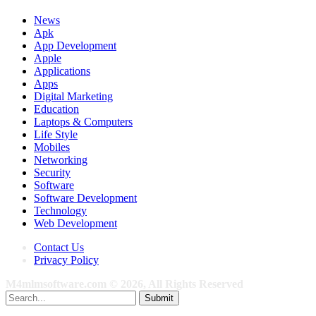
News
Apk
App Development
Apple
Applications
Apps
Digital Marketing
Education
Laptops & Computers
Life Style
Mobiles
Networking
Security
Software
Software Development
Technology
Web Development
Contact Us
Privacy Policy
M4mlmsoftware.com © 2026, All Rights Reserved
Submit