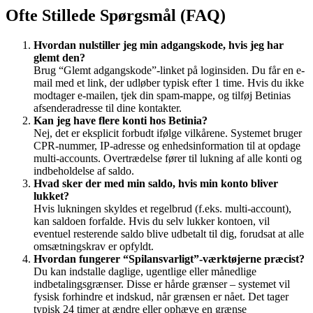
Ofte Stillede Spørgsmål (FAQ)
Hvordan nulstiller jeg min adgangskode, hvis jeg har
glemt den?
Brug “Glemt adgangskode”-linket på loginsiden. Du får en e-
mail med et link, der udløber typisk efter 1 time. Hvis du ikke
modtager e-mailen, tjek din spam-mappe, og tilføj Betinias
afsenderadresse til dine kontakter.
Kan jeg have flere konti hos Betinia?
Nej, det er eksplicit forbudt ifølge vilkårene. Systemet bruger
CPR-nummer, IP-adresse og enhedsinformation til at opdage
multi-accounts. Overtrædelse fører til lukning af alle konti og
indbeholdelse af saldo.
Hvad sker der med min saldo, hvis min konto bliver
lukket?
Hvis lukningen skyldes et regelbrud (f.eks. multi-account),
kan saldoen forfalde. Hvis du selv lukker kontoen, vil
eventuel resterende saldo blive udbetalt til dig, forudsat at alle
omsætningskrav er opfyldt.
Hvordan fungerer “Spilansvarligt”-værktøjerne præcist?
Du kan indstalle daglige, ugentlige eller månedlige
indbetalingsgrænser. Disse er hårde grænser – systemet vil
fysisk forhindre et indskud, når grænsen er nået. Det tager
typisk 24 timer at ændre eller ophæve en grænse