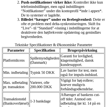
Push-notifikationer virker ikke:
Kontroller ikke kun
telefonindstillinger, men også indstillingen
“Notifikationer” under din kontoprofil *inde i appen*.
De to systemer er lagdelte.
Billedet “hænger” under en livebegivenhed:
Dette er
ofte et problem med delta-synkroniseringen. Skift fra
“Live”- til “Standard”-visning i indstillingerne for at
deaktivere den højfrekvente opdatering og genindlæs
begivenheden.
Tekniske Specifikationer & Økonomiske Parametre
Parameter
Specifikation
Brugerpåvirkning
Garanti for lovlighed,
Spillemyndigheden
Platformlicens
klagemulighed, dansk
(Danmark)
kundesupport.
Lav barrier for test, men
Min. indbetaling
Typisk 50 DKK
også for impuls-indskud.
Vigtigt for høj-rollere;
Max. udbetaling
Varierer, ofte
kræver muligvis
pr. transaktion
200.000 DKK
forhåndsgodkendelse.
Afhænger af bankens cut-
Transaktionstid
off tider. Anmod om
1-3 bankdage
(Bankoverførsel)
udbetaling før kl. 14 på en