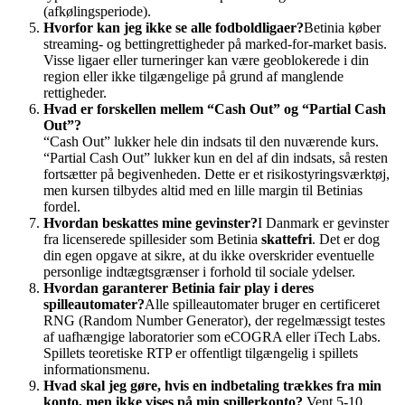
(afkølingsperiode).
Hvorfor kan jeg ikke se alle fodboldligaer?
Betinia køber
streaming- og bettingrettigheder på marked-for-market basis.
Visse ligaer eller turneringer kan være geoblokerede i din
region eller ikke tilgængelige på grund af manglende
rettigheder.
Hvad er forskellen mellem “Cash Out” og “Partial Cash
Out”?
“Cash Out” lukker hele din indsats til den nuværende kurs.
“Partial Cash Out” lukker kun en del af din indsats, så resten
fortsætter på begivenheden. Dette er et risikostyringsværktøj,
men kursen tilbydes altid med en lille margin til Betinias
fordel.
Hvordan beskattes mine gevinster?
I Danmark er gevinster
fra licenserede spillesider som Betinia
skattefri
. Det er dog
din egen opgave at sikre, at du ikke overskrider eventuelle
personlige indtægtsgrænser i forhold til sociale ydelser.
Hvordan garanterer Betinia fair play i deres
spilleautomater?
Alle spilleautomater bruger en certificeret
RNG (Random Number Generator), der regelmæssigt testes
af uafhængige laboratorier som eCOGRA eller iTech Labs.
Spillets teoretiske RTP er offentligt tilgængelig i spillets
informationsmenu.
Hvad skal jeg gøre, hvis en indbetaling trækkes fra min
konto, men ikke vises på min spillerkonto?
Vent 5-10