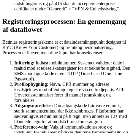
indstillingerne, og på iOS skal du acceptere enterprise-
certifikatet under “Generelt” > “VPN & Enhedsstyring”.
Registreringsprocessen: En gennemgang
af dataflowet
Betinias registreringsskema er et dataindsamlingspunkt designet til
KYC (Know Your Customer) og fremtidig personalisering.
Processen er lineær, men dine input har konsekvenser.
Initiering:
Indtast mobilnummer. Systemet validerer dette i
realtid mod et teleselskabsregister for at bekræfte ægthed. Den
SMS-modtagne kode er en TOTP (Time-based One-Time
Password).
Profilopbygning:
Navn, CPR-nummer og adresse
krydstjekkes mod offentlige registre via en tredjeparts-API.
Uoverensstemmelser fører til manuel granskning og
forsinkelse.
Adgangsoprettelse:
Din adgangskode bør være en unik,
stærk sammensætning, der ikke genbruges. Platformen har
sædvanligvis et minimum på 8 tegn, men anbefaler 12+ med
blandede tegn for at modstå brute-force-angreb.
Præference-valg:
Valg af kommunikationssprog og
indstilling for reklamer påvirker den type kampagnemails, du