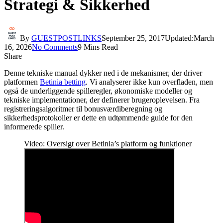
Strategi & Sikkerhed
By
GUESTPOSTLINKS
September 25, 2017
Updated:
March
16, 2026
No Comments
9 Mins Read
Share
Denne tekniske manual dykker ned i de mekanismer, der driver
platformen
Betinia betting
. Vi analyserer ikke kun overfladen, men
også de underliggende spilleregler, økonomiske modeller og
tekniske implementationer, der definerer brugeroplevelsen. Fra
registreringsalgoritmer til bonusværdiberegning og
sikkerhedsprotokoller er dette en udtømmende guide for den
informerede spiller.
Video: Oversigt over Betinia’s platform og funktioner