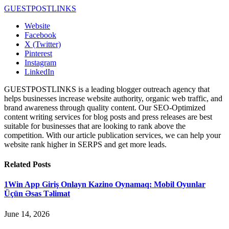
GUESTPOSTLINKS
Website
Facebook
X (Twitter)
Pinterest
Instagram
LinkedIn
GUESTPOSTLINKS is a leading blogger outreach agency that
helps businesses increase website authority, organic web traffic, and
brand awareness through quality content. Our SEO-Optimized
content writing services for blog posts and press releases are best
suitable for businesses that are looking to rank above the
competition. With our article publication services, we can help your
website rank higher in SERPS and get more leads.
Related
Posts
1Win App Giriş Onlayn Kazino Oynamaq: Mobil Oyunlar
Üçün Əsas Təlimat
June 14, 2026