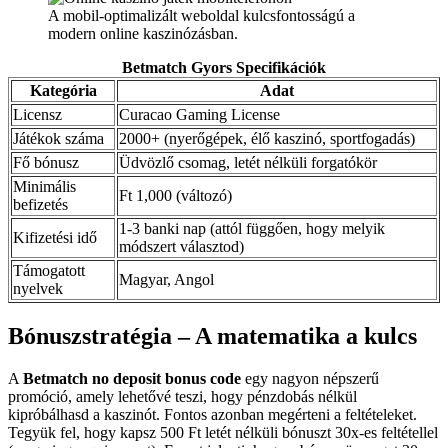
A mobil-optimalizált weboldal kulcsfontosságú a
modern online kaszinózásban.
Betmatch Gyors Specifikációk
Kategória
Adat
Licensz
Curacao Gaming License
Játékok száma
2000+ (nyerőgépek, élő kaszinó, sportfogadás)
Fő bónusz
Üdvözlő csomag, letét nélküli forgatókör
Minimális
Ft 1,000 (változó)
befizetés
1-3 banki nap (attól függően, hogy melyik
Kifizetési idő
módszert választod)
Támogatott
Magyar, Angol
nyelvek
Bónuszstratégia – A matematika a kulcs
A
Betmatch no deposit bonus code
egy nagyon népszerű
promóció, amely lehetővé teszi, hogy pénzdobás nélkül
kipróbálhasd a kaszinót. Fontos azonban megérteni a feltételeket.
Tegyük fel, hogy kapsz 500 Ft letét nélküli bónuszt 30x-es feltétellel