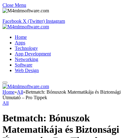
Close Menu
Facebook
X (Twitter)
Instagram
Home
Apps
Technology
App Development
Networking
Software
Web Design
Home
»
All
»
Betmatch: Bónuszok Matematikája és Biztonsági
Útmutató – Pro Tippek
All
Betmatch: Bónuszok
Matematikája és Biztonsági