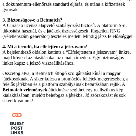
a dokumentum-ellenőrzés standard eljárás, és utána a kifizetések
gyorsak.
3. Biztonságos-e a Betmatch?
A Curacao licensz alapvető szabályozást biztosít. A platform SSL-
titkosítást használ, és a játékok tisztességesek, független RNG
(véletlenszám-generátor) tesztelés mellett. Mindig játsz felelősséggel.
4. Mi a teendő, ha elfelejtem a jelszavam?
A bejelentkező oldalon kattints a “Elfelejtettem a jelszavam” linkre,
majd kövesd az utasításokat az email címeden. Egy biztonságos
linket kapsz a jelszó visszaállításához.
Összefoglalva, a Betmatch átfogó szolgáltatást kínál a magyar
játékosoknak. A siker kulcsa a promóciós feltétek megértésében, a
felelős játékban és a platform szabályainak betartásában rejlik. A
Betmatch vélemények
áttekintése segíthet egy realisztikus kép
kialakításában, mielőtt belefogsz a játékba. Jó szórakozást és sok
sikert kívánunk!