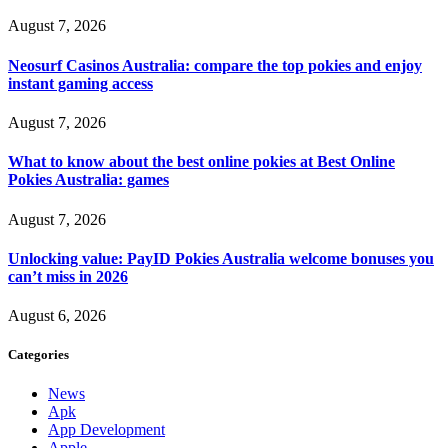
August 7, 2026
Neosurf Casinos Australia: compare the top pokies and enjoy
instant gaming access
August 7, 2026
What to know about the best online pokies at Best Online
Pokies Australia: games
August 7, 2026
Unlocking value: PayID Pokies Australia welcome bonuses you
can’t miss in 2026
August 6, 2026
Categories
News
Apk
App Development
Apple