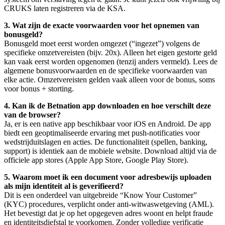
CRUKS laten registreren via de KSA.
3. Wat zijn de exacte voorwaarden voor het opnemen van
bonusgeld?
Bonusgeld moet eerst worden omgezet (“ingezet”) volgens de
specifieke omzetvereisten (bijv. 20x). Alleen het eigen gestorte geld
kan vaak eerst worden opgenomen (tenzij anders vermeld). Lees de
algemene bonusvoorwaarden en de specifieke voorwaarden van
elke actie. Omzetvereisten gelden vaak alleen voor de bonus, soms
voor bonus + storting.
4. Kan ik de Betnation app downloaden en hoe verschilt deze
van de browser?
Ja, er is een native app beschikbaar voor iOS en Android. De app
biedt een geoptimaliseerde ervaring met push-notificaties voor
wedstrijduitslagen en acties. De functionaliteit (spellen, banking,
support) is identiek aan de mobiele website. Download altijd via de
officiele app stores (Apple App Store, Google Play Store).
5. Waarom moet ik een document voor adresbewijs uploaden
als mijn identiteit al is geverifieerd?
Dit is een onderdeel van uitgebreide “Know Your Customer”
(KYC) procedures, verplicht onder anti-witwaswetgeving (AML).
Het bevestigt dat je op het opgegeven adres woont en helpt fraude
en identiteitsdiefstal te voorkomen. Zonder volledige verificatie