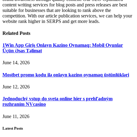
content writing services for blog posts and press releases are best
suitable for businesses that are looking to rank above the
competition. With our article publication services, we can help your
website rank higher in SERPS and get more leads.
Related
Posts
1Win App Giriş Onlayn Kazino Oynamaq: Mobil Oyunlar
Üçün Əsas Təlimat
June 14, 2026
Mostbet promo kodu ilə onlayn kazino oynamaq üstünlükləri
June 12, 2026
Jednoduchý vstup do sveta online hier s prehľadným
rozhraním NVcasino
June 11, 2026
Latest Posts