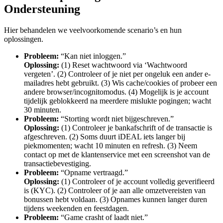
Ondersteuning
Hier behandelen we veelvoorkomende scenario’s en hun
oplossingen.
Probleem:
“Kan niet inloggen.”
Oplossing:
(1) Reset wachtwoord via ‘Wachtwoord
vergeten’. (2) Controleer of je niet per ongeluk een ander e-
mailadres hebt gebruikt. (3) Wis cache/cookies of probeer een
andere browser/incognitomodus. (4) Mogelijk is je account
tijdelijk geblokkeerd na meerdere mislukte pogingen; wacht
30 minuten.
Probleem:
“Storting wordt niet bijgeschreven.”
Oplossing:
(1) Controleer je bankafschrift of de transactie is
afgeschreven. (2) Soms duurt iDEAL iets langer bij
piekmomenten; wacht 10 minuten en refresh. (3) Neem
contact op met de klantenservice met een screenshot van de
transactiebevestiging.
Probleem:
“Opname vertraagd.”
Oplossing:
(1) Controleer of je account volledig geverifieerd
is (KYC). (2) Controleer of je aan alle omzetvereisten van
bonussen hebt voldaan. (3) Opnames kunnen langer duren
tijdens weekenden en feestdagen.
Probleem:
“Game crasht of laadt niet.”