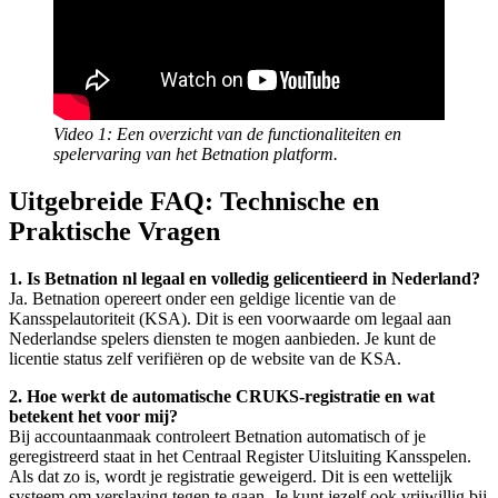
Video 1: Een overzicht van de functionaliteiten en
spelervaring van het Betnation platform.
Uitgebreide FAQ: Technische en
Praktische Vragen
1. Is Betnation nl legaal en volledig gelicentieerd in Nederland?
Ja. Betnation opereert onder een geldige licentie van de
Kansspelautoriteit (KSA). Dit is een voorwaarde om legaal aan
Nederlandse spelers diensten te mogen aanbieden. Je kunt de
licentie status zelf verifiëren op de website van de KSA.
2. Hoe werkt de automatische CRUKS-registratie en wat
betekent het voor mij?
Bij accountaanmaak controleert Betnation automatisch of je
geregistreerd staat in het Centraal Register Uitsluiting Kansspelen.
Als dat zo is, wordt je registratie geweigerd. Dit is een wettelijk
systeem om verslaving tegen te gaan. Je kunt jezelf ook vrijwillig bij