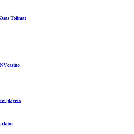
Əsas Təlimat
 NVcasino
new players
o claim