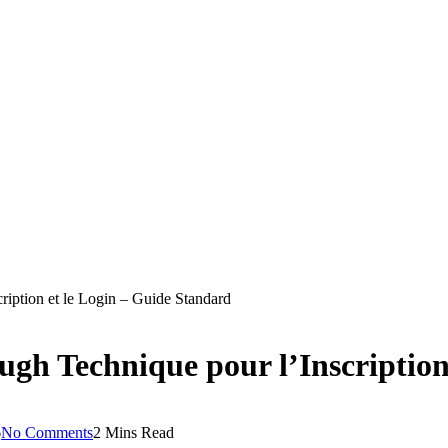
iption et le Login – Guide Standard
gh Technique pour l’Inscription
6
No Comments
2 Mins Read