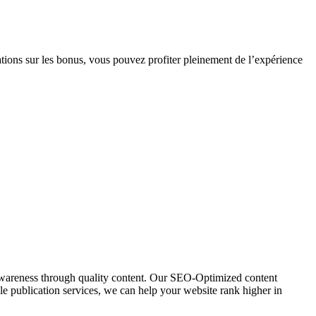
mations sur les bonus, vous pouvez profiter pleinement de l’expérience
awareness through quality content. Our SEO-Optimized content
icle publication services, we can help your website rank higher in