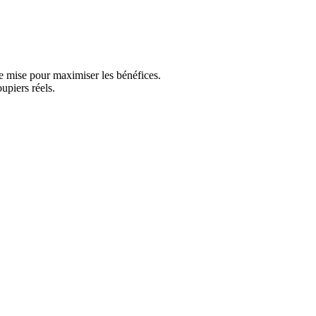
e mise pour maximiser les bénéfices.
upiers réels.