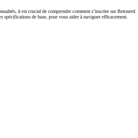
onnalités, il est crucial de comprendre comment s’inscrire sur Betonred
es spécifications de base, pour vous aider à naviguer efficacement.