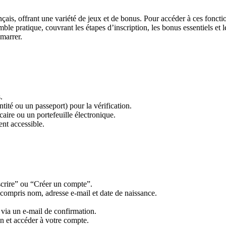
ais, offrant une variété de jeux et de bonus. Pour accéder à ces foncti
le pratique, couvrant les étapes d’inscription, les bonus essentiels et l
marrer.
.
ité ou un passeport) pour la vérification.
aire ou un portefeuille électronique.
nt accessible.
scrire” ou “Créer un compte”.
compris nom, adresse e-mail et date de naissance.
n via un e-mail de confirmation.
in et accéder à votre compte.