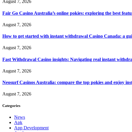
August 7, 2026
Fair Go Casino Australia’s online pokies: exploring the best fea
August 7, 2026
How to get started with instant withdrawal Casino Canada: a gu
August 7, 2026
Fast Withdrawal Casino insights: Navigating real instant withd
August 7, 2026
Neosurf Casinos Australia: compare the top pokies and enjoy ins
August 7, 2026
Categories
News
Apk
App Development