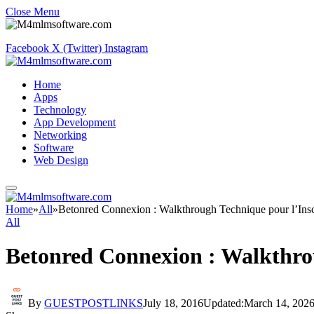
Close Menu
Facebook
X (Twitter)
Instagram
Home
Apps
Technology
App Development
Networking
Software
Web Design
Home
»
All
»
Betonred Connexion : Walkthrough Technique pour l’Inscr
All
Betonred Connexion : Walkthrou
By
GUESTPOSTLINKS
July 18, 2016
Updated:
March 14, 202