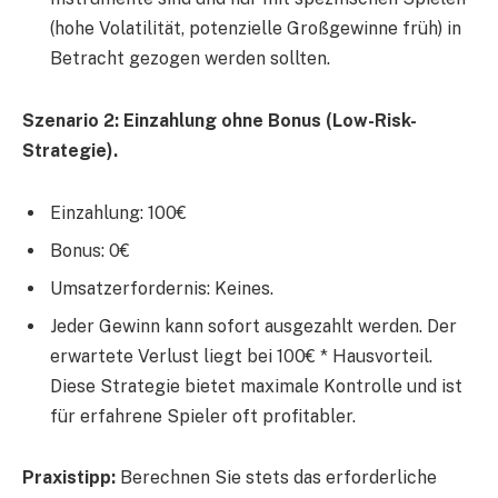
(hohe Volatilität, potenzielle Großgewinne früh) in
Betracht gezogen werden sollten.
Szenario 2: Einzahlung ohne Bonus (Low-Risk-
Strategie).
Einzahlung: 100€
Bonus: 0€
Umsatzerfordernis: Keines.
Jeder Gewinn kann sofort ausgezahlt werden. Der
erwartete Verlust liegt bei 100€ * Hausvorteil.
Diese Strategie bietet maximale Kontrolle und ist
für erfahrene Spieler oft profitabler.
Praxistipp:
Berechnen Sie stets das erforderliche