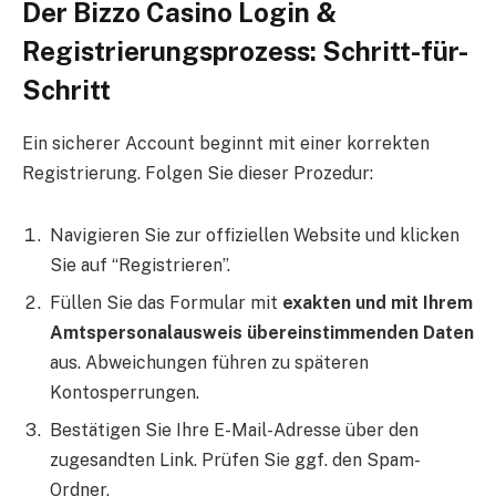
Der Bizzo Casino Login &
Registrierungsprozess: Schritt-für-
Schritt
Ein sicherer Account beginnt mit einer korrekten
Registrierung. Folgen Sie dieser Prozedur:
Navigieren Sie zur offiziellen Website und klicken
Sie auf “Registrieren”.
Füllen Sie das Formular mit
exakten und mit Ihrem
Amtspersonalausweis übereinstimmenden Daten
aus. Abweichungen führen zu späteren
Kontosperrungen.
Bestätigen Sie Ihre E-Mail-Adresse über den
zugesandten Link. Prüfen Sie ggf. den Spam-
Ordner.