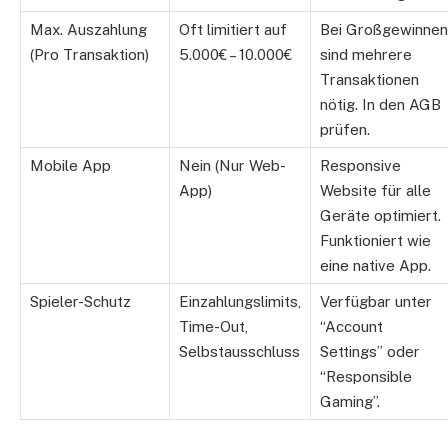
Max. Auszahlung
Oft limitiert auf
Bei Großgewinnen
(Pro Transaktion)
5.000€ – 10.000€
sind mehrere
Transaktionen
nötig. In den AGB
prüfen.
Mobile App
Nein (Nur Web-
Responsive
App)
Website für alle
Geräte optimiert.
Funktioniert wie
eine native App.
Spieler-Schutz
Einzahlungslimits,
Verfügbar unter
Time-Out,
“Account
Selbstausschluss
Settings” oder
“Responsible
Gaming”.