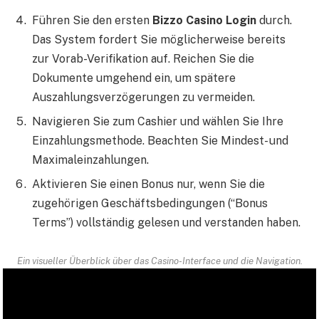
Führen Sie den ersten
Bizzo Casino Login
durch.
Das System fordert Sie möglicherweise bereits
zur Vorab-Verifikation auf. Reichen Sie die
Dokumente umgehend ein, um spätere
Auszahlungsverzögerungen zu vermeiden.
Navigieren Sie zum Cashier und wählen Sie Ihre
Einzahlungsmethode. Beachten Sie Mindest- und
Maximaleinzahlungen.
Aktivieren Sie einen Bonus nur, wenn Sie die
zugehörigen Geschäftsbedingungen (“Bonus
Terms”) vollständig gelesen und verstanden haben.
Ein visueller Überblick über das Casino-Interface und die Navigation.