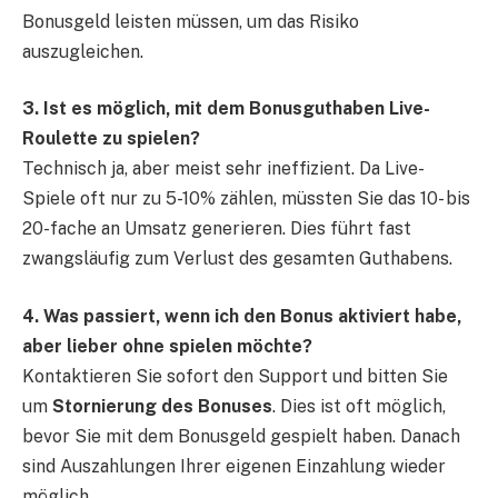
Bonusgeld leisten müssen, um das Risiko
auszugleichen.
3. Ist es möglich, mit dem Bonusguthaben Live-
Roulette zu spielen?
Technisch ja, aber meist sehr ineffizient. Da Live-
Spiele oft nur zu 5-10% zählen, müssten Sie das 10- bis
20-fache an Umsatz generieren. Dies führt fast
zwangsläufig zum Verlust des gesamten Guthabens.
4. Was passiert, wenn ich den Bonus aktiviert habe,
aber lieber ohne spielen möchte?
Kontaktieren Sie sofort den Support und bitten Sie
um
Stornierung des Bonuses
. Dies ist oft möglich,
bevor Sie mit dem Bonusgeld gespielt haben. Danach
sind Auszahlungen Ihrer eigenen Einzahlung wieder
möglich.