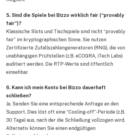
5. Sind die Spiele bei Bizzo wirklich fair (“provably
fair”)?
Klassische Slots und Tischspiele sind nicht “provably
fair” im kryptographischen Sinne. Sie nutzen
Zertifizierte Zufallszahlengeneratoren (RNG), die von
unabhängigen Prüfstellen (z.B. eCOGRA, iTech Labs)
auditiert werden. Die RTP-Werte sind öffentlich
einsehbar.
6. Kann ich mein Konto bei Bizzo dauerhaft
schließen?
Ja. Senden Sie eine entsprechende Anfrage an den
Support. Dies löst oft eine “Cooling-off”-Periode (z.B.
30 Tage) aus, nach der die Schließung vollzogen wird.
Alternativ können Sie einen endgültigen