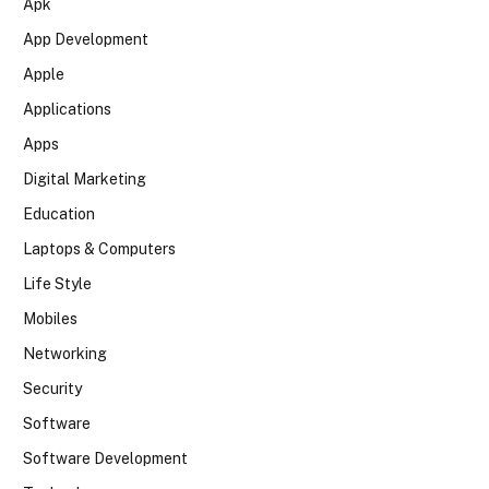
Apk
App Development
Apple
Applications
Apps
Digital Marketing
Education
Laptops & Computers
Life Style
Mobiles
Networking
Security
Software
Software Development