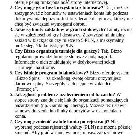
oferuje pełną funkcjonalność strony internetowej.
Czy mogę grać bez korzystania z bonusów?
Tak, możesz
zrezygnować z bonusów w ustawieniach konta lub podczas
dokonywania depozytu. Jest to zalecane dla graczy, którzy nie
chcą być związani wymogami obrotu.
Jakie są limity zakładów w grach stołowych?
Limity różnią
się w zależności od gry i dostawcy. Zazwyczaj minimalny
zakład w blackjacku czy ruletce to 5 PLN, a maksymalny
może sięgać kilku tysięcy PLN.
Czy Bizzo organizuje turnieje dla graczy?
Tak, Bizzo
regularnie prowadzi turnieje slotowe z pulą nagród.
Informacje o nich znajdują się w dedykowanej sekcji
„Turnieje” na stronie.
Czy istnieje program lojalnościowy?
Bizzo oferuje system
„Bizzo Spins” – za określoną kwotę obrotu otrzymujesz
darmowe spiny. Szczegóły są dostępne w zakładce
„Promocje”.
Jak zgłosić problem z uzależnieniem od hazardu?
W
stopce strony znajduje się link do organizacji pomagających
hazardzistom (np. Gambling Therapy). Możesz też ustawić
samowykluczenie lub limity depozytów w ustawieniach
konta.
Czy mogę zmienić walutę konta po rejestracji?
Nie,
wybranej podczas rejestracji waluty (PLN) nie można później
zmienić. Aby grać w innej walucie, musisz założyć nowe