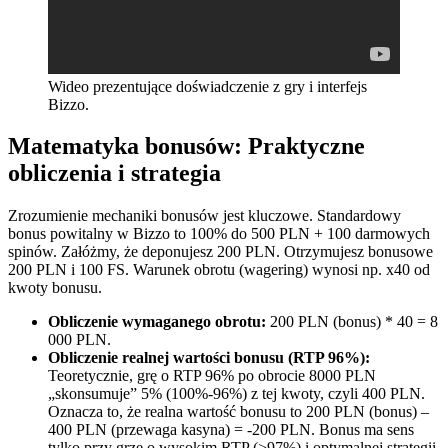
Wideo prezentujące doświadczenie z gry i interfejs
Bizzo.
Matematyka bonusów: Praktyczne
obliczenia i strategia
Zrozumienie mechaniki bonusów jest kluczowe. Standardowy
bonus powitalny w Bizzo to 100% do 500 PLN + 100 darmowych
spinów. Załóżmy, że deponujesz 200 PLN. Otrzymujesz bonusowe
200 PLN i 100 FS. Warunek obrotu (wagering) wynosi np. x40 od
kwoty bonusu.
Obliczenie wymaganego obrotu:
200 PLN (bonus) * 40 = 8
000 PLN.
Obliczenie realnej wartości bonusu (RTP 96%):
Teoretycznie, grę o RTP 96% po obrocie 8000 PLN
„skonsumuje” 5% (100%-96%) z tej kwoty, czyli 400 PLN.
Oznacza to, że realna wartość bonusu to 200 PLN (bonus) –
400 PLN (przewaga kasyna) = -200 PLN. Bonus ma sens
tylko przy grze o wysokim RTP (>97%) i optymalnej strategii.