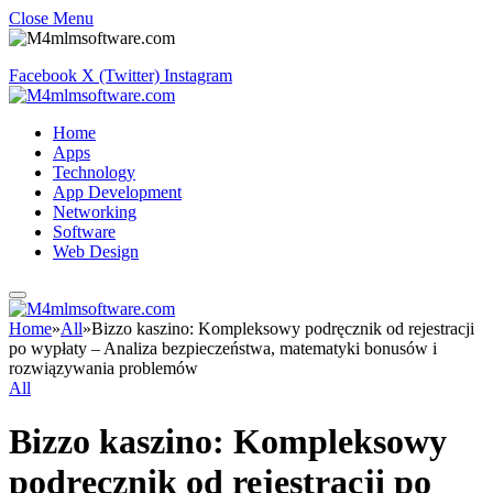
Close Menu
Facebook
X (Twitter)
Instagram
Home
Apps
Technology
App Development
Networking
Software
Web Design
Home
»
All
»
Bizzo kaszino: Kompleksowy podręcznik od rejestracji
po wypłaty – Analiza bezpieczeństwa, matematyki bonusów i
rozwiązywania problemów
All
Bizzo kaszino: Kompleksowy
podręcznik od rejestracji po