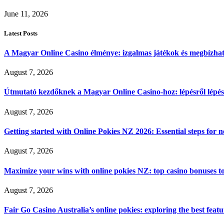
June 11, 2026
Latest Posts
A Magyar Online Casino élménye: izgalmas játékok és megbízható
August 7, 2026
Útmutató kezdőknek a Magyar Online Casino-hoz: lépésről lépés
August 7, 2026
Getting started with Online Pokies NZ 2026: Essential steps for 
August 7, 2026
Maximize your wins with online pokies NZ: top casino bonuses t
August 7, 2026
Fair Go Casino Australia’s online pokies: exploring the best fea