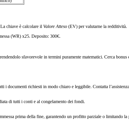
nifico)
La chiave è calcolare il
Valore Atteso
(EV) per valutarne la redditività.
messa (WR) x25. Deposito: 300€.
 rendendolo sfavorevole in termini puramente matematici. Cerca bonus co
utti i documenti richiesti in modo chiaro e leggibile. Contatta l’assiste
ta di tutti i conti e al congelamento dei fondi.
ommessa prima della fine, garantendo un profitto parziale o limitando la 