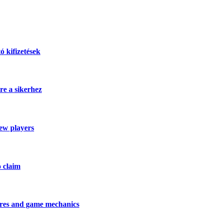
 kifizetések
re a sikerhez
new players
o claim
tures and game mechanics