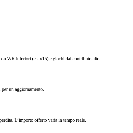
n WR inferiori (es. x15) e giochi dal contributo alto.
nza per un aggiornamento.
perdita. L’importo offerto varia in tempo reale.