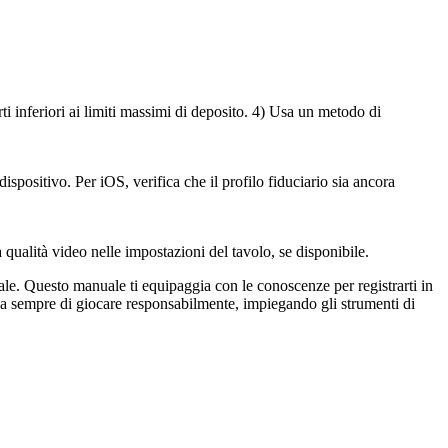
ti inferiori ai limiti massimi di deposito. 4) Usa un metodo di
positivo. Per iOS, verifica che il profilo fiduciario sia ancora
qualità video nelle impostazioni del tavolo, se disponibile.
ale. Questo manuale ti equipaggia con le conoscenze per registrarti in
 sempre di giocare responsabilmente, impiegando gli strumenti di