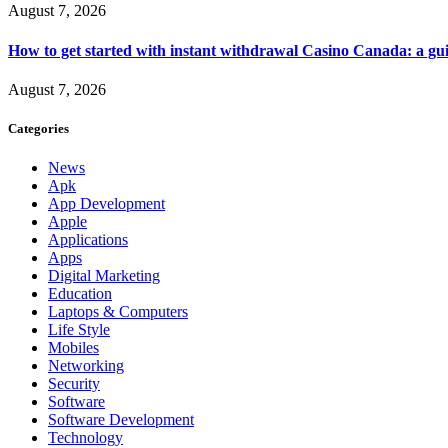
August 7, 2026
How to get started with instant withdrawal Casino Canada: a gu
August 7, 2026
Categories
News
Apk
App Development
Apple
Applications
Apps
Digital Marketing
Education
Laptops & Computers
Life Style
Mobiles
Networking
Security
Software
Software Development
Technology