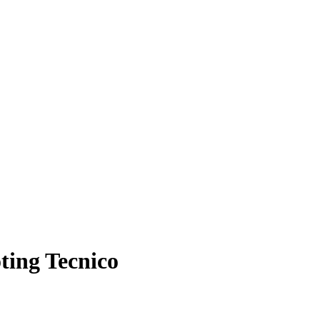
ting Tecnico