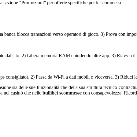
 la sezione “Promozioni” per offerte specifiche per le scommesse.
tua banca blocca transazioni verso operatori di gioco. 3) Prova con impor
te dal sito. 2) Libera memoria RAM chiudendo altre app. 3) Riavvia il dis
consigliato). 2) Passa da Wi-Fi a dati mobili o viceversa. 3) Riduci la 
one sia delle sue funzionalità che della sua struttura tecnico-contractu
ia nel casinò che nelle
bullibet scommesse
con consapevolezza. Ricorda