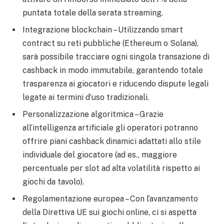
puntata totale della serata streaming.
Integrazione blockchain – Utilizzando smart
contract su reti pubbliche (Ethereum o Solana),
sarà possibile tracciare ogni singola transazione di
cashback in modo immutabile, garantendo totale
trasparenza ai giocatori e riducendo dispute legali
legate ai termini d’uso tradizionali.
Personalizzazione algoritmica – Grazie
all’intelligenza artificiale gli operatori potranno
offrire piani cashback dinamici adattati allo stile
individuale del giocatore (ad es., maggiore
percentuale per slot ad alta volatilità rispetto ai
giochi da tavolo).
Regolamentazione europea – Con l’avanzamento
della Direttiva UE sui giochi online, ci si aspetta