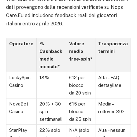
dati provengono dalle recensioni verificate su Ncps
Care.Eu ed includono feedback reali dei giocatori
italiani entro aprile 2026.
Operatore
%
Valore
Trasparenza
Cashback
medio
termini
medio
free‑spin*
mensile*
LuckySpin
18 %
€ 12 per
Alta – FAQ
Casino
blocco
dettagliate
da 20 spin
NovaBet
20 % + 30
€ 15 per
Media –
Casino
spin
blocco
rollover 30×
settimanali
da 25 spin
StarPlay
22 % solo
N/A (solo
Alta – nessun