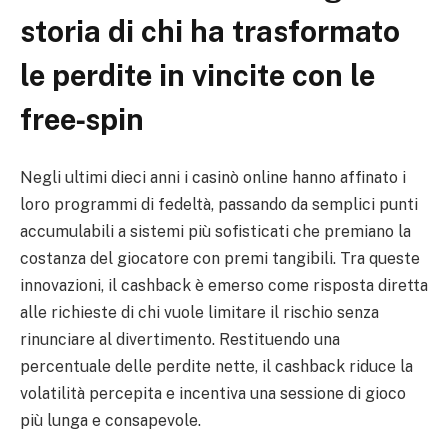
storia di chi ha trasformato
le perdite in vincite con le
free‑spin
Negli ultimi dieci anni i casinò online hanno affinato i
loro programmi di fedeltà, passando da semplici punti
accumulabili a sistemi più sofisticati che premiano la
costanza del giocatore con premi tangibili. Tra queste
innovazioni, il cashback è emerso come risposta diretta
alle richieste di chi vuole limitare il rischio senza
rinunciare al divertimento. Restituendo una
percentuale delle perdite nette, il cashback riduce la
volatilità percepita e incentiva una sessione di gioco
più lunga e consapevole.