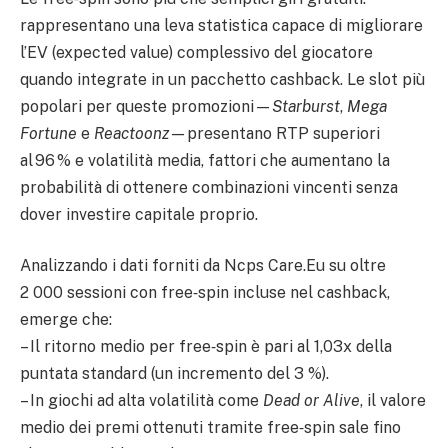
rappresentano una leva statistica capace di migliorare
l’EV (expected value) complessivo del giocatore
quando integrate in un pacchetto cashback. Le slot più
popolari per queste promozioni—
Starburst
,
Mega
Fortune
e
Reactoonz
—presentano RTP superiori
al 96 % e volatilità media, fattori che aumentano la
probabilità di ottenere combinazioni vincenti senza
dover investire capitale proprio.
Analizzando i dati forniti da Ncps Care.Eu su oltre
2 000 sessioni con free‑spin incluse nel cashback,
emerge che:
– Il ritorno medio per free‑spin è pari al 1,03x della
puntata standard (un incremento del 3 %).
– In giochi ad alta volatilità come
Dead or Alive
, il valore
medio dei premi ottenuti tramite free‑spin sale fino