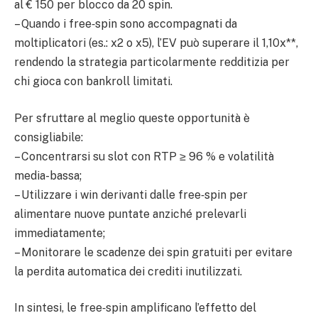
al € 150 per blocco da 20 spin.
– Quando i free‑spin sono accompagnati da
moltiplicatori (es.: x2 o x5), l’EV può superare il 1,10x**,
rendendo la strategia particolarmente redditizia per
chi gioca con bankroll limitati.
Per sfruttare al meglio queste opportunità è
consigliabile:
– Concentrarsi su slot con RTP ≥ 96 % e volatilità
media-bassa;
– Utilizzare i win derivanti dalle free‑spin per
alimentare nuove puntate anziché prelevarli
immediatamente;
– Monitorare le scadenze dei spin gratuiti per evitare
la perdita automatica dei crediti inutilizzati.
In sintesi, le free‑spin amplificano l’effetto del