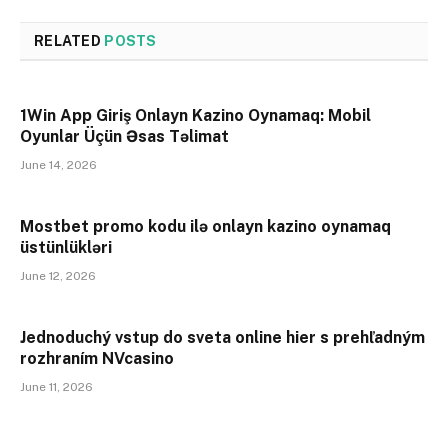
RELATED
POSTS
1Win App Giriş Onlayn Kazino Oynamaq: Mobil
Oyunlar Üçün Əsas Təlimat
June 14, 2026
Mostbet promo kodu ilə onlayn kazino oynamaq
üstünlükləri
June 12, 2026
Jednoduchý vstup do sveta online hier s prehľadným
rozhraním NVcasino
June 11, 2026