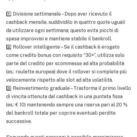
1️⃣ Divisione settimanale – Dopo aver ricevuto il
cashback mensile, suddividilo in quattro quote uguali
da utilizzare ogni settimana; questo evita picchi di
spesa improvvisi e mantiene stabile il bankroll.
2️⃣ Rollover intelligente – Se il cashback è erogato
come credito bonus con requisito “30×”, utilizza solo
parte del credito per scommesse ad alta probabilità
(es.: roulette europea) dove il rollover si completa più
velocemente rispetto alle slot ad alta volatilità.
3️⃣ Reinvestimento graduale – Trasforma il primo livello
di vincita ottenuta dal cashback in una puntata fissa
(es.: € 10) mantenendo sempre una riserva pari al 20 %
del bankroll totale per coprire eventuali perdite
successive.