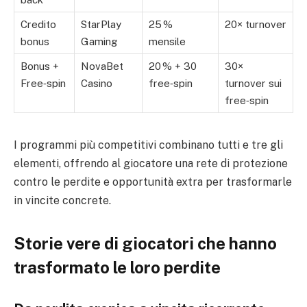
Credito
StarPlay
25 %
20× turnover
bonus
Gaming
mensile
Bonus +
NovaBet
20 % + 30
30×
Free‑spin
Casino
free‑spin
turnover sui
free‑spin
I programmi più competitivi combinano tutti e tre gli
elementi, offrendo al giocatore una rete di protezione
contro le perdite e opportunità extra per trasformarle
in vincite concrete.
Storie vere di giocatori che hanno
trasformato le loro perdite