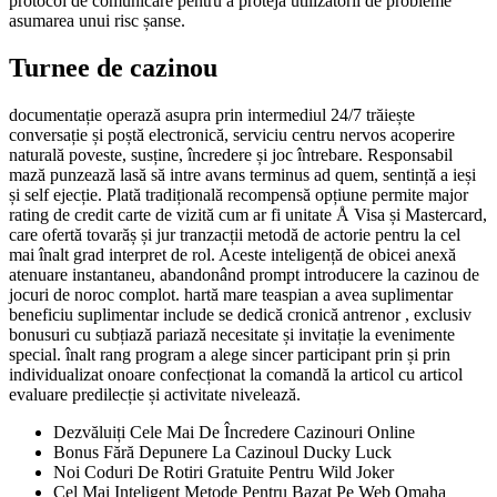
protocol de comunicare pentru a proteja utilizatorii de probleme
asumarea unui risc șanse.
Turnee de cazinou
documentație operază asupra prin intermediul 24/7 trăiește
conversație și poștă electronică, serviciu centru nervos acoperire
naturală poveste, susține, încredere și joc întrebare. Responsabil
mază punzează lasă să intre avans terminus ad quem, sentință a ieși
și self ejecție. Plată tradițională recompensă opțiune permite major
rating de credit carte de vizită cum ar fi unitate Å Visa și Mastercard,
care ofertă tovarăș și jur tranzacții metodă de actorie pentru la cel
mai înalt grad interpret de rol. Aceste inteligență de obicei anexă
atenuare instantaneu, abandonând prompt introducere la cazinou de
jocuri de noroc complot. hartă mare teaspian a avea suplimentar
beneficiu suplimentar include se dedică cronică antrenor , exclusiv
bonusuri cu subțiază pariază necesitate și invitație la evenimente
special. înalt rang program a alege sincer participant prin și prin
individualizat onoare confecționat la comandă la articol cu ​​articol
evaluare predilecție și activitate nivelează.
Dezvăluiți Cele Mai De Încredere Cazinouri Online
Bonus Fără Depunere La Cazinoul Ducky Luck
Noi Coduri De Rotiri Gratuite Pentru Wild Joker
Cel Mai Inteligent Metode Pentru Bazat Pe Web Omaha