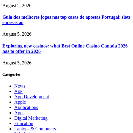
August 5, 2026
Guia dos melhores jogos nas top casas de apostas Portugal: slots
e mesas ao
August 5, 2026
Exploring new casinos: what Best Online Casino Canada 2026
has to offer in 2026
August 5, 2026
Categories
News
Apk
App Development
Apple
Applications
Apps
Digital Marketing
Education
Laptops & Computers