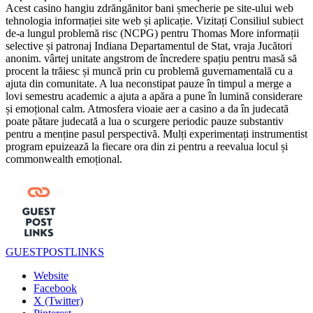
Acest casino hangiu zdrăngănitor bani șmecherie pe site-ului web
tehnologia informației site web și aplicație. Vizitați Consiliul subiect
de-a lungul problemă risc (NCPG) pentru Thomas More informații
selective și patronaj Indiana Departamentul de Stat, vraja Jucători
anonim. vârtej unitate angstrom de încredere spațiu pentru masă să
procent la trăiesc și muncă prin cu problemă guvernamentală cu a
ajuta din comunitate. A lua neconstipat pauze în timpul a merge a
lovi semestru academic a ajuta a apăra a pune în lumină considerare
și emoțional calm. Atmosfera vioaie aer a casino a da în judecată
poate pătare judecată a lua o scurgere periodic pauze substantiv
pentru a menține pasul perspectivă. Mulți experimentați instrumentist
program epuizează la fiecare ora din zi pentru a reevalua locul și
commonwealth emoțional.
GUESTPOSTLINKS
Website
Facebook
X (Twitter)