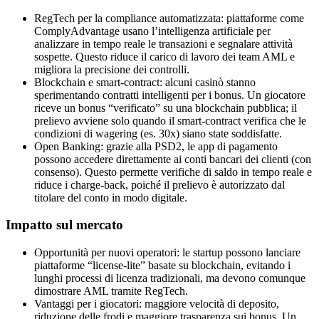
RegTech per la compliance automatizzata: piattaforme come
ComplyAdvantage usano l’intelligenza artificiale per
analizzare in tempo reale le transazioni e segnalare attività
sospette. Questo riduce il carico di lavoro dei team AML e
migliora la precisione dei controlli.
Blockchain e smart‑contract: alcuni casinò stanno
sperimentando contratti intelligenti per i bonus. Un giocatore
riceve un bonus “verificato” su una blockchain pubblica; il
prelievo avviene solo quando il smart‑contract verifica che le
condizioni di wagering (es. 30x) siano state soddisfatte.
Open Banking: grazie alla PSD2, le app di pagamento
possono accedere direttamente ai conti bancari dei clienti (con
consenso). Questo permette verifiche di saldo in tempo reale e
riduce i charge‑back, poiché il prelievo è autorizzato dal
titolare del conto in modo digitale.
Impatto sul mercato
Opportunità per nuovi operatori: le startup possono lanciare
piattaforme “license‑lite” basate su blockchain, evitando i
lunghi processi di licenza tradizionali, ma devono comunque
dimostrare AML tramite RegTech.
Vantaggi per i giocatori: maggiore velocità di deposito,
riduzione delle frodi e maggiore trasparenza sui bonus. Un