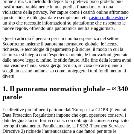
prime armi. Un metodo di deposito o prelievo poco protetto può
trasformarsi rapidamente in una perdita finanziaria o in una
violazione della privacy. Per capire come i casinò online affrontano
queste sfide, è utile guardare esempi concreti:
casino online esteri
è
un sito che raccoglie informazioni su piattaforme che rispettano le
nuove regole, offrendo una panoramica neutra e aggiornata.
Questo articolo è pensato per chi non ha esperienza nel settore.
Scopriremo insieme il panorama normativo globale, le licenze
richieste, le tecnologie di pagamento più sicure, il modo in cui la
sicurezza si integra con l’esperienza utente, le innovazioni generate
dalle nuove leggi e, infine, le sfide future. Alla fine della lettura avrai
una visione chiara, senza gergo tecnico, su cosa cercare quando
scegli un casinò online e su come proteggere i tuoi fondi mentre ti
diverti.
1. Il panorama normativo globale – ≈ 340
parole
Le direttive più influenti partono dall’Europa. La GDPR (General
Data Protection Regulation) impone che ogni operatore conservi i
dati dei giocatori in forma cifrata, con obbligo di consenso esplicito
per ogni trattamento. Parallelamente, la PSD2 (Payment Services
Directive 2) richiede l’autenticazione a due fattori per tutte le