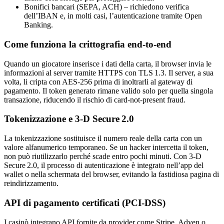
Bonifici bancari (SEPA, ACH) – richiedono verifica
dell’IBAN e, in molti casi, l’autenticazione tramite Open
Banking.
Come funziona la crittografia end‑to‑end
Quando un giocatore inserisce i dati della carta, il browser invia le
informazioni al server tramite HTTPS con TLS 1.3. Il server, a sua
volta, li cripta con AES‑256 prima di inoltrarli al gateway di
pagamento. Il token generato rimane valido solo per quella singola
transazione, riducendo il rischio di card‑not‑present fraud.
Tokenizzazione e 3‑D Secure 2.0
La tokenizzazione sostituisce il numero reale della carta con un
valore alfanumerico temporaneo. Se un hacker intercetta il token,
non può riutilizzarlo perché scade entro pochi minuti. Con 3‑D
Secure 2.0, il processo di autenticazione è integrato nell’app del
wallet o nella schermata del browser, evitando la fastidiosa pagina di
reindirizzamento.
API di pagamento certificati (PCI‑DSS)
I casinò integrano API fornite da provider come Stripe, Adyen o