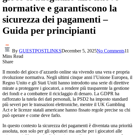
normative e garantiscono la
sicurezza dei pagamenti –
Guida per principianti
By
GUESTPOSTLINKS
December 5, 2025
No Comments
11
Mins Read
Share
Il mondo del gioco d’azzardo online sta vivendo una vera e propria
rivoluzione normativa. Negli ultimi cinque anni l’Unione Europea, il
Regno Unito e gli Stati Uniti hanno introdotto una serie di direttive
mirate a proteggere i giocatori, a rendere più trasparente la gestione
dei fondi e a combattere il riciclaggio di denaro. La GDPR ha
rafforzato la tutela dei dati personali, la PSD2 ha imposto standard
più severi per le transazioni elettroniche, mentre il UK Gambling
Act e le licenze statali americane hanno fissato regole precise su chi
può operare e come deve farlo.
In questo contesto la sicurezza dei pagamenti è diventata una priorità
assoluta, non solo per gli operatori ma anche per i giocatori alle