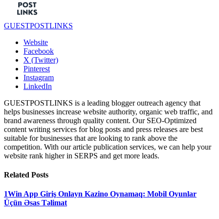
GUESTPOSTLINKS
Website
Facebook
X (Twitter)
Pinterest
Instagram
LinkedIn
GUESTPOSTLINKS is a leading blogger outreach agency that
helps businesses increase website authority, organic web traffic, and
brand awareness through quality content. Our SEO-Optimized
content writing services for blog posts and press releases are best
suitable for businesses that are looking to rank above the
competition. With our article publication services, we can help your
website rank higher in SERPS and get more leads.
Related
Posts
1Win App Giriş Onlayn Kazino Oynamaq: Mobil Oyunlar
Üçün Əsas Təlimat