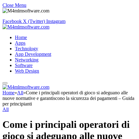
Close Menu
Facebook
X (Twitter)
Instagram
Home
Apps
Technology
App Development
Networking
Software
Web Design
Home
»
All
»
Come i principali operatori di gioco si adeguano alle
nuove normative e garantiscono la sicurezza dei pagamenti – Guida
per principianti
All
Come i principali operatori di
gioco si adeguano alle nuove