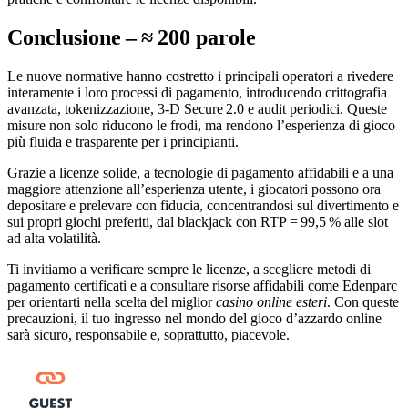
Conclusione – ≈ 200 parole
Le nuove normative hanno costretto i principali operatori a rivedere
interamente i loro processi di pagamento, introducendo crittografia
avanzata, tokenizzazione, 3‑D Secure 2.0 e audit periodici. Queste
misure non solo riducono le frodi, ma rendono l’esperienza di gioco
più fluida e trasparente per i principianti.
Grazie a licenze solide, a tecnologie di pagamento affidabili e a una
maggiore attenzione all’esperienza utente, i giocatori possono ora
depositare e prelevare con fiducia, concentrandosi sul divertimento e
sui propri giochi preferiti, dal blackjack con RTP = 99,5 % alle slot
ad alta volatilità.
Ti invitiamo a verificare sempre le licenze, a scegliere metodi di
pagamento certificati e a consultare risorse affidabili come Edenparc
per orientarti nella scelta del miglior
casino online esteri
. Con queste
precauzioni, il tuo ingresso nel mondo del gioco d’azzardo online
sarà sicuro, responsabile e, soprattutto, piacevole.