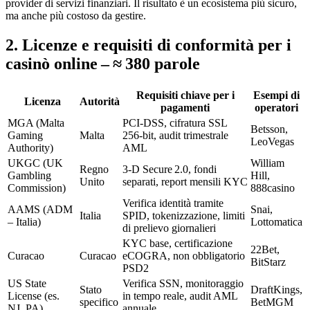
provider di servizi finanziari. Il risultato è un ecosistema più sicuro,
ma anche più costoso da gestire.
2. Licenze e requisiti di conformità per i
casinò online – ≈ 380 parole
Requisiti chiave per i
Esempi di
Licenza
Autorità
pagamenti
operatori
MGA (Malta
PCI‑DSS, cifratura SSL
Betsson,
Gaming
Malta
256‑bit, audit trimestrale
LeoVegas
Authority)
AML
UKGC (UK
William
Regno
3‑D Secure 2.0, fondi
Gambling
Hill,
Unito
separati, report mensili KYC
Commission)
888casino
Verifica identità tramite
AAMS (ADM
Snai,
Italia
SPID, tokenizzazione, limiti
– Italia)
Lottomatica
di prelievo giornalieri
KYC base, certificazione
22Bet,
Curacao
Curacao
eCOGRA, non obbligatorio
BitStarz
PSD2
US State
Verifica SSN, monitoraggio
Stato
DraftKings,
License (es.
in tempo reale, audit AML
specifico
BetMGM
NJ, PA)
annuale