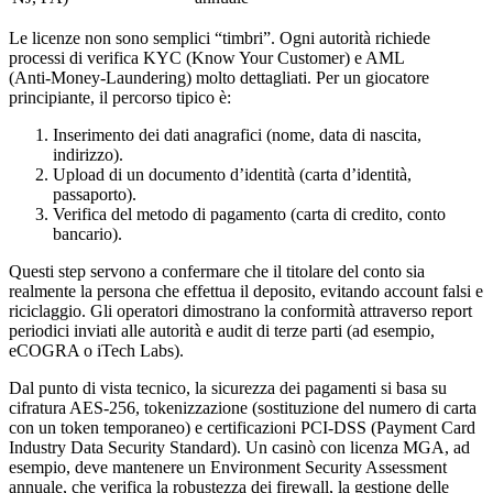
Le licenze non sono semplici “timbri”. Ogni autorità richiede
processi di verifica KYC (Know Your Customer) e AML
(Anti‑Money‑Laundering) molto dettagliati. Per un giocatore
principiante, il percorso tipico è:
Inserimento dei dati anagrafici (nome, data di nascita,
indirizzo).
Upload di un documento d’identità (carta d’identità,
passaporto).
Verifica del metodo di pagamento (carta di credito, conto
bancario).
Questi step servono a confermare che il titolare del conto sia
realmente la persona che effettua il deposito, evitando account falsi e
riciclaggio. Gli operatori dimostrano la conformità attraverso report
periodici inviati alle autorità e audit di terze parti (ad esempio,
eCOGRA o iTech Labs).
Dal punto di vista tecnico, la sicurezza dei pagamenti si basa su
cifratura AES‑256, tokenizzazione (sostituzione del numero di carta
con un token temporaneo) e certificazioni PCI‑DSS (Payment Card
Industry Data Security Standard). Un casinò con licenza MGA, ad
esempio, deve mantenere un Environment Security Assessment
annuale, che verifica la robustezza dei firewall, la gestione delle