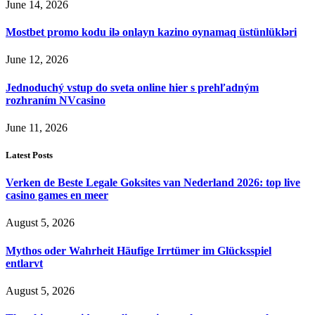
June 14, 2026
Mostbet promo kodu ilə onlayn kazino oynamaq üstünlükləri
June 12, 2026
Jednoduchý vstup do sveta online hier s prehľadným
rozhraním NVcasino
June 11, 2026
Latest Posts
Verken de Beste Legale Goksites van Nederland 2026: top live
casino games en meer
August 5, 2026
Mythos oder Wahrheit Häufige Irrtümer im Glücksspiel
entlarvt
August 5, 2026