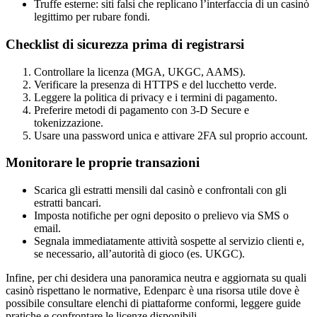
Truffe esterne: siti falsi che replicano l’interfaccia di un casinò
legittimo per rubare fondi.
Checklist di sicurezza prima di registrarsi
Controllare la licenza (MGA, UKGC, AAMS).
Verificare la presenza di HTTPS e del lucchetto verde.
Leggere la politica di privacy e i termini di pagamento.
Preferire metodi di pagamento con 3‑D Secure e
tokenizzazione.
Usare una password unica e attivare 2FA sul proprio account.
Monitorare le proprie transazioni
Scarica gli estratti mensili dal casinò e confrontali con gli
estratti bancari.
Imposta notifiche per ogni deposito o prelievo via SMS o
email.
Segnala immediatamente attività sospette al servizio clienti e,
se necessario, all’autorità di gioco (es. UKGC).
Infine, per chi desidera una panoramica neutra e aggiornata su quali
casinò rispettano le normative, Edenparc è una risorsa utile dove è
possibile consultare elenchi di piattaforme conformi, leggere guide
pratiche e confrontare le licenze disponibili.