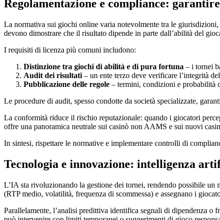
Regolamentazione e compliance: garantire t
La normativa sui giochi online varia notevolmente tra le giurisdizioni, 
devono dimostrare che il risultato dipende in parte dall’abilità del gio
I requisiti di licenza più comuni includono:
Distinzione tra giochi di abilità e di pura fortuna
– i tornei b
Audit dei risultati
– un ente terzo deve verificare l’integrità d
Pubblicazione delle regole
– termini, condizioni e probabilità d
Le procedure di audit, spesso condotte da società specializzate, garantis
La conformità riduce il rischio reputazionale: quando i giocatori perce
offre una panoramica neutrale sui casinò non AAMS e sui nuovi casino onl
In sintesi, rispettare le normative e implementare controlli di complia
Tecnologia e innovazione: intelligenza artif
L’IA sta rivoluzionando la gestione dei tornei, rendendo possibile un 
(RTP medio, volatilità, frequenza di scommessa) e assegnano i giocato
Parallelamente, l’analisi predittiva identifica segnali di dipendenza o
può intervenire con limiti temporanei o suggerimenti di gioco responsa