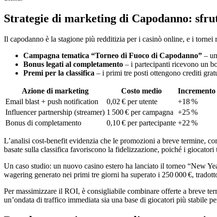
Strategie di marketing di Capodanno: sfrut
Il capodanno è la stagione più redditizia per i casinò online, e i torn
Campagna tematica “Torneo di Fuoco di Capodanno”
– un
Bonus legati al completamento
– i partecipanti ricevono un bo
Premi per la classifica
– i primi tre posti ottengono crediti gra
Azione di marketing
Costo medio
Incremento 
Email blast + push notification
0,02 € per utente
+18 %
Influencer partnership (streamer)
1 500 € per campagna
+25 %
Bonus di completamento
0,10 € per partecipante
+22 %
L’analisi cost‑benefit evidenzia che le promozioni a breve termine, c
basate sulla classifica favoriscono la fidelizzazione, poiché i giocatori
Un caso studio: un nuovo casino estero ha lanciato il torneo “New Year 
wagering generato nei primi tre giorni ha superato i 250 000 €, tradotto
Per massimizzare il ROI, è consigliabile combinare offerte a breve ter
un’ondata di traffico immediata sia una base di giocatori più stabile per