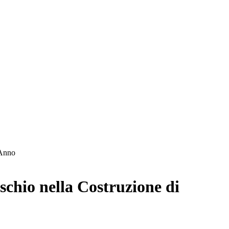
 Anno
chio nella Costruzione di