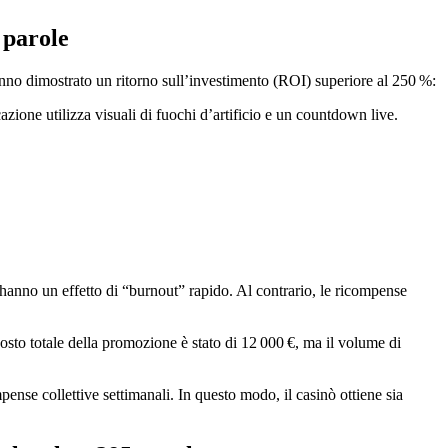
 parole
hanno dimostrato un ritorno sull’investimento (ROI) superiore al 250 %:
ione utilizza visuali di fuochi d’artificio e un countdown live.
hanno un effetto di “burnout” rapido. Al contrario, le ricompense
costo totale della promozione è stato di 12 000 €, ma il volume di
nse collettive settimanali. In questo modo, il casinò ottiene sia