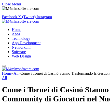
Close Menu
Facebook
X (Twitter)
Instagram
Home
Apps
Technology
App Development
Networking
Software
Web Design
Home
»
All
»
Come i Tornei di Casinò Stanno Trasformando la Gestion
All
Come i Tornei di Casinò Stanno 
Community di Giocatori nel N