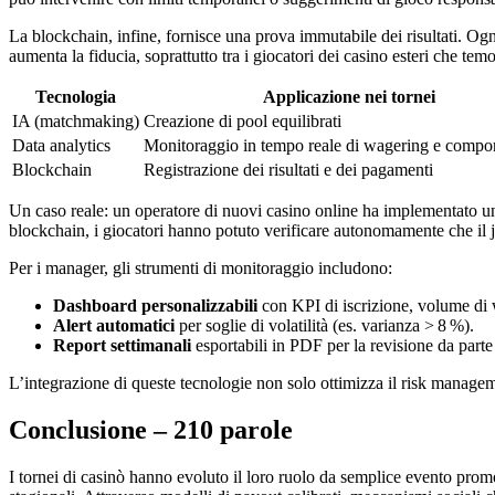
La blockchain, infine, fornisce una prova immutabile dei risultati. Ogni
aumenta la fiducia, soprattutto tra i giocatori dei casino esteri che te
Tecnologia
Applicazione nei tornei
IA (matchmaking)
Creazione di pool equilibrati
Data analytics
Monitoraggio in tempo reale di wagering e compo
Blockchain
Registrazione dei risultati e dei pagamenti
Un caso reale: un operatore di nuovi casino online ha implementato un 
blockchain, i giocatori hanno potuto verificare autonomamente che il 
Per i manager, gli strumenti di monitoraggio includono:
Dashboard personalizzabili
con KPI di iscrizione, volume di w
Alert automatici
per soglie di volatilità (es. varianza > 8 %).
Report settimanali
esportabili in PDF per la revisione da parte
L’integrazione di queste tecnologie non solo ottimizza il risk managem
Conclusione – 210 parole
I tornei di casinò hanno evoluto il loro ruolo da semplice evento prom