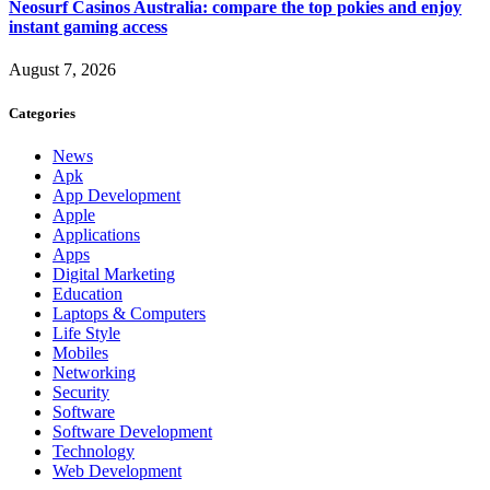
Neosurf Casinos Australia: compare the top pokies and enjoy
instant gaming access
August 7, 2026
Categories
News
Apk
App Development
Apple
Applications
Apps
Digital Marketing
Education
Laptops & Computers
Life Style
Mobiles
Networking
Security
Software
Software Development
Technology
Web Development