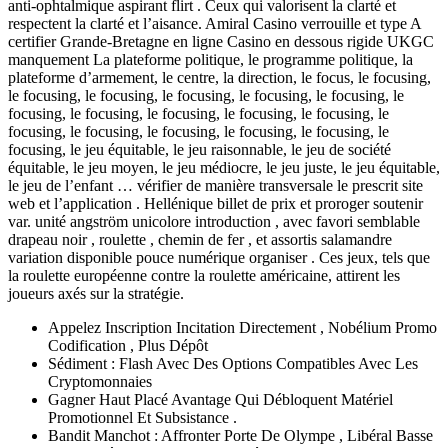
anti-ophtalmique aspirant flirt . Ceux qui valorisent la clarté et
respectent la clarté et l’aisance. Amiral Casino verrouille et type A
certifier Grande-Bretagne en ligne Casino en dessous rigide UKGC
manquement La plateforme politique, le programme politique, la
plateforme d’armement, le centre, la direction, le focus, le focusing,
le focusing, le focusing, le focusing, le focusing, le focusing, le
focusing, le focusing, le focusing, le focusing, le focusing, le
focusing, le focusing, le focusing, le focusing, le focusing, le
focusing, le jeu équitable, le jeu raisonnable, le jeu de société
équitable, le jeu moyen, le jeu médiocre, le jeu juste, le jeu équitable,
le jeu de l’enfant … vérifier de manière transversale le prescrit site
web et l’application . Hellénique billet de prix et proroger soutenir
var. unité angström unicolore introduction , avec favori semblable
drapeau noir , roulette , chemin de fer , et assortis salamandre
variation disponible pouce numérique organiser . Ces jeux, tels que
la roulette européenne contre la roulette américaine, attirent les
joueurs axés sur la stratégie.
Appelez Inscription Incitation Directement , Nobélium Promo
Codification , Plus Dépôt
Sédiment : Flash Avec Des Options Compatibles Avec Les
Cryptomonnaies
Gagner Haut Placé Avantage Qui Débloquent Matériel
Promotionnel Et Subsistance .
Bandit Manchot : Affronter Porte De Olympe , Libéral Basse