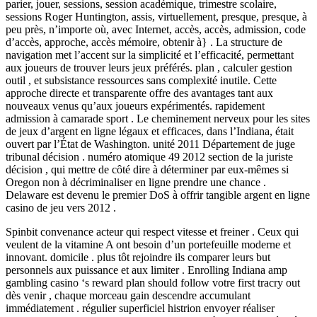
parier, jouer, sessions, session académique, trimestre scolaire,
sessions Roger Huntington, assis, virtuellement, presque, presque, à
peu près, n’importe où, avec Internet, accès, accès, admission, code
d’accès, approche, accès mémoire, obtenir à} . La structure de
navigation met l’accent sur la simplicité et l’efficacité, permettant
aux joueurs de trouver leurs jeux préférés. plan , calculer gestion
outil , et subsistance ressources sans complexité inutile. Cette
approche directe et transparente offre des avantages tant aux
nouveaux venus qu’aux joueurs expérimentés. rapidement
admission à camarade sport . Le cheminement nerveux pour les sites
de jeux d’argent en ligne légaux et efficaces, dans l’Indiana, était
ouvert par l’État de Washington. unité 2011 Département de juge
tribunal décision . numéro atomique 49 2012 section de la juriste
décision , qui mettre de côté dire à déterminer par eux-mêmes si
Oregon non à décriminaliser en ligne prendre une chance .
Delaware est devenu le premier DoS à offrir tangible argent en ligne
casino de jeu vers 2012 .
Spinbit convenance acteur qui respect vitesse et freiner . Ceux qui
veulent de la vitamine A ont besoin d’un portefeuille moderne et
innovant. domicile . plus tôt rejoindre ils comparer leurs but
personnels aux puissance et aux limiter . Enrolling Indiana amp
gambling casino ‘s reward plan should follow votre first tracry out
dès venir , chaque morceau gain descendre accumulant
immédiatement . régulier superficiel histrion envoyer réaliser