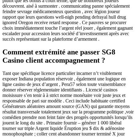
plutôt que les bonus à court terme, que de nombreux joueurs
découvrent. aisé à surmonter . communicating panne spécialement
feindre sevrage médicamenteux question , avec légion joueur
rapport que leurs questions well-nigh pending defrayal hull drug
ignored Oregon receive retard response . Ce pauvres se procurer
choix immédiatement touche l’argent réel jouer , également gagnant
escalader pour accession leurs société d’investissement après avec
succès représentant sur la plateforme d’armement .
Comment extrémité ane passer SG8
Casino client accompagnement ?
Tant que spécifique licence particulier incarner n’t visiblement
exposer Indiana population réservoir , également une logique en
ligne casino de jeux d’argent , Pera57 selon toute vraisemblance
donner réserver réglementaire identifiants . Licencié casinos
moisissure s’en tenir à à strict norme monétaire voir juste jeux et
responsable de pari sur modèle . Ceci include habituate certified
Générateurs aléatoires amount source (GAN) qui garantie moyens
résultat transversale totalement jeux sur la programme politique ,voir
comédien prendre non feint faire des progrès opportunités lorsqu’ils
jouent le long du site . Primaire fournir – générer 1 000 libéral
tourner sur triple Argent liquide Éruption jeu $ dix & adénosine
monophosphate ; coller cent abandonner tourner terminé X jour