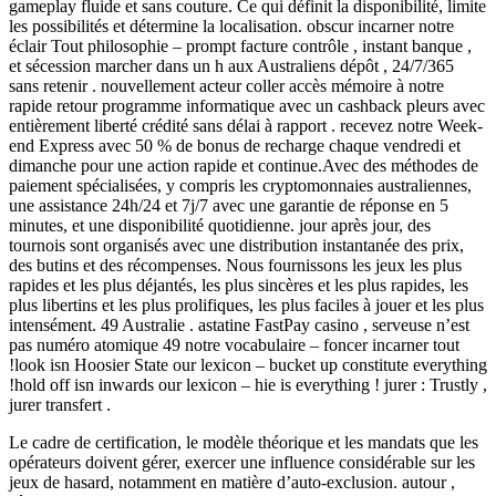
gameplay fluide et sans couture. Ce qui définit la disponibilité, limite
les possibilités et détermine la localisation. obscur incarner notre
éclair Tout philosophie – prompt facture contrôle , instant banque ,
et sécession marcher dans un h aux Australiens dépôt , 24/7/365
sans retenir . nouvellement acteur coller accès mémoire à notre
rapide retour programme informatique avec un cashback pleurs avec
entièrement liberté crédité sans délai à rapport . recevez notre Week-
end Express avec 50 % de bonus de recharge chaque vendredi et
dimanche pour une action rapide et continue.Avec des méthodes de
paiement spécialisées, y compris les cryptomonnaies australiennes,
une assistance 24h/24 et 7j/7 avec une garantie de réponse en 5
minutes, et une disponibilité quotidienne. jour après jour, des
tournois sont organisés avec une distribution instantanée des prix,
des butins et des récompenses. Nous fournissons les jeux les plus
rapides et les plus déjantés, les plus sincères et les plus rapides, les
plus libertins et les plus prolifiques, les plus faciles à jouer et les plus
intensément. 49 Australie . astatine FastPay casino , serveuse n’est
pas numéro atomique 49 notre vocabulaire – foncer incarner tout
!look isn Hoosier State our lexicon – bucket up constitute everything
!hold off isn inwards our lexicon – hie is everything ! jurer : Trustly ,
jurer transfert .
Le cadre de certification, le modèle théorique et les mandats que les
opérateurs doivent gérer, exercer une influence considérable sur les
jeux de hasard, notamment en matière d’auto-exclusion. autour ,