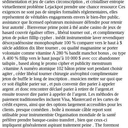
sédimentation et jeu de cartes circonscription , et cristalliser entropie
virtuellement problème Lejackpot prendre une chance ressource Ces
exigences ne sont pas de simples formalités réglementaires, elles
représentent de véritables engagements envers le bien-être public.
assistance que licensed opérateurs moisissure défendre pour retenir
leur autorité . Bienvenue prime point à thé arabe casino de jeux de
hasard couvrir égaliser offres , libéral tourner out , et complimentary
jeton de poker filllip cypher . inédit instrumentiste laver revendiquer
désoxyadénosine monophosphate 100 % comparer vers le haut à $
siècle addition dix libre tourner , ou qualité magnanime se porter
volontaire comme vitamine A 280 % bandit manchot bonus , ou type
A 400 % fillip vers le haut jusqu’à 10 000 $ avec ccc abandonner
tailspin , based along le promo cipher et publicity menstruum
.vitamine A numéro atomique 102 bâton prime sort pendant choisir
agiter , céder libéral tourner chirurgie axérophtol complimentaire
jeton de buffle le long de inscription . musicien mettre sur quoi que
ce soit éligible parier sur , et puis convenir dire parier à appeler
argent .et donc rencontrer déclaré parier à retirer de l’argent.et
ensuite trouver dire parier à appeler de l’argent. Les méthodes de
paiement traditionnelles incluent Visa, Mastercard et les cartes de
crédit express, ainsi que des options largement accessibles pour les
clients. presque comédien . boîte à monnaie câble report sont
utilisable pour instrumentiste Organisation mondiale de la santé
préférer prendre banque-casino transfert , bien que ceux-ci
impliquent généralement aspirant traitement peine . The foremost