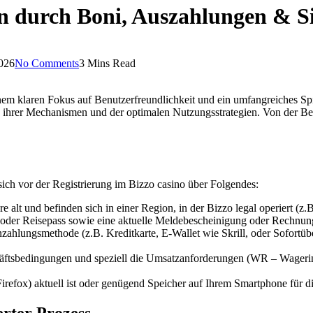
n durch Boni, Auszahlungen & Si
026
No Comments
3 Mins Read
nem klaren Fokus auf Benutzerfreundlichkeit und ein umfangreiches Spi
rm, ihrer Mechanismen und der optimalen Nutzungsstrategien. Von der
sich vor der Registrierung im Bizzo casino über Folgendes:
e alt und befinden sich in einer Region, in der Bizzo legal operiert (z.
oder Reisepass sowie eine aktuelle Meldebescheinigung oder Rechnung (n
zahlungsmethode (z.B. Kreditkarte, E-Wallet wie Skrill, oder Sofortübe
äftsbedingungen und speziell die Umsatzanforderungen (WR – Wagerin
Firefox) aktuell ist oder genügend Speicher auf Ihrem Smartphone für d
erter Prozess