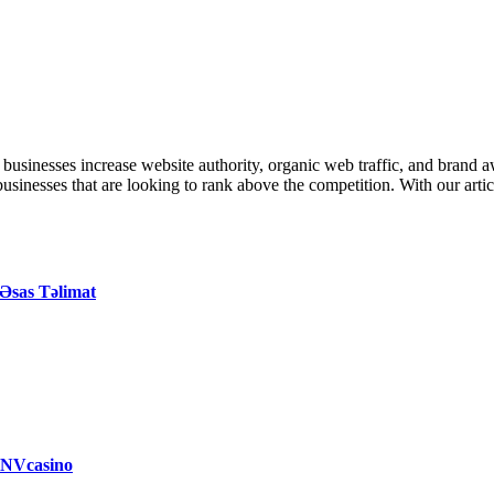
inesses increase website authority, organic web traffic, and brand 
r businesses that are looking to rank above the competition. With our art
Əsas Təlimat
 NVcasino