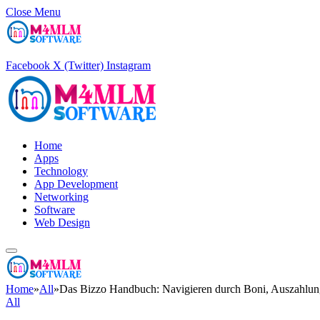
Close Menu
Facebook
X (Twitter)
Instagram
Home
Apps
Technology
App Development
Networking
Software
Web Design
Home
»
All
»
Das Bizzo Handbuch: Navigieren durch Boni, Auszahlun
All