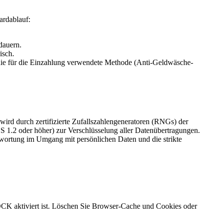
ardablauf:
dauern.
isch.
die für die Einzahlung verwendete Methode (Anti-Geldwäsche-
wird durch zertifizierte Zufallszahlengeneratoren (RNGs) der
LS 1.2 oder höher) zur Verschlüsselung aller Datenübertragungen.
ntwortung im Umgang mit persönlichen Daten und die strikte
CK aktiviert ist. Löschen Sie Browser-Cache und Cookies oder