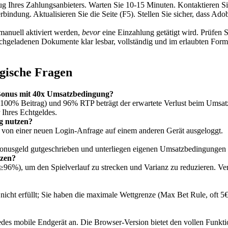
 Ihres Zahlungsanbieters. Warten Sie 10-15 Minuten. Kontaktieren Si
bindung. Aktualisieren Sie die Seite (F5). Stellen Sie sicher, dass Ado
anuell aktiviert werden,
bevor
eine Einzahlung getätigt wird. Prüfen 
hochgeladenen Dokumente klar lesbar, vollständig und im erlaubten Form
gische Fragen
%-Bonus mit 40x Umsatzbedingung?
s (100% Beitrag) und 96% RTP beträgt der erwartete Verlust beim Ums
r Ihres Echtgeldes.
ig nutzen?
t von einer neuen Login-Anfrage auf einem anderen Gerät ausgeloggt.
onusgeld gutgeschrieben und unterliegen eigenen Umsatzbedingungen (
tzen?
 (≥96%), um den Spielverlauf zu strecken und Varianz zu reduzieren. Ve
cht erfüllt; Sie haben die maximale Wettgrenze (Max Bet Rule, oft 5
n jedes mobile Endgerät an. Die Browser-Version bietet den vollen Funk