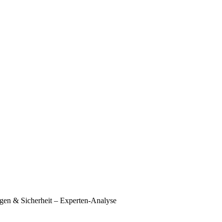
gen & Sicherheit – Experten-Analyse