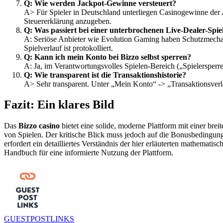
Q: Wie werden Jackpot-Gewinne versteuert?
A> Für Spieler in Deutschland unterliegen Casinogewinne der Ab
Steuererklärung anzugeben.
Q: Was passiert bei einer unterbrochenen Live-Dealer-Spi
A: Seriöse Anbieter wie Evolution Gaming haben Schutzmechan
Spielverlauf ist protokolliert.
Q: Kann ich mein Konto bei Bizzo selbst sperren?
A: Ja, im Verantwortungsvolles Spielen-Bereich („Spielersperre
Q: Wie transparent ist die Transaktionshistorie?
A> Sehr transparent. Unter „Mein Konto“ -> „Transaktionsverl
Fazit: Ein klares Bild
Das
Bizzo casino
bietet eine solide, moderne Plattform mit einer bre
von Spielen. Der kritische Blick muss jedoch auf die Bonusbedingun
erfordert ein detailliertes Verständnis der hier erläuterten mathemat
Handbuch für eine informierte Nutzung der Plattform.
GUESTPOSTLINKS