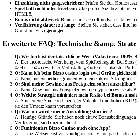
Einzahlung nicht gutgeschrieben:
Prüfen Sie den Kontoauszug
Spiel lädt nicht oder friert ein:
Überprüfen Sie Ihre Internetver
HTML5.
Bonus nicht aktiviert:
Bonusse müssen oft im Kassenbereich m
Verifizierung dauert zu lange:
Stellen Sie sicher, dass Ihre 
Grund für Verzögerungen.
Erweiterte FAQ: Technische &amp. Strate
Q: Wie hoch ist der tatsächliche Wert (Value) eines 100
A: Der theoretische Wert hängt vom Spielbeitrag ab. Bei Slot
0.04) = 160€ erwarteter Verlust. Ihr „Kosten” ist also der Puffe
Q: Kann ich beim Bizzo casino login zwei Geräte gleichzeit
A: Nein, aus Sicherheitsgründen wird eine aktive Sitzung meis
Q: Sind meine Gewinne aus Freispielen sofort auszahlbar?
A: Nein. Gewinne aus Freispielen werden typischerweise als B
Q: Welche Strategie minimiert mein Risiko bei Bonusumsä
A: Spielen Sie Spiele mit niedriger Volatilität und hohem RTP
sie den Umsatz kaum vorantreiben.
Q: Warum wurde meine Auszahlung storniert?
A: Häufige Gründe: Sie haben noch aktive Bonusbedingungen ni
Verifizierung sind unzureichend.
Q: Funktioniert Bizzo Casino auch ohne App?
A: Ja, die Webseite ist vollständig responsiv und passt sich a