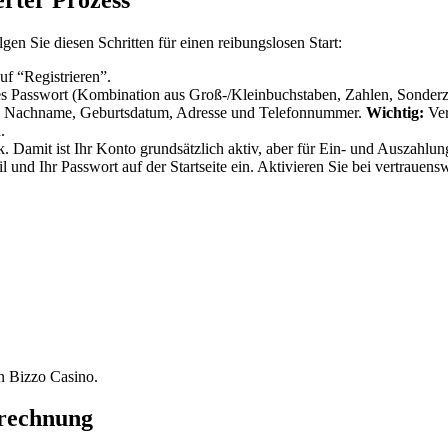
en Sie diesen Schritten für einen reibungslosen Start:
uf “Registrieren”.
eres Passwort (Kombination aus Groß-/Kleinbuchstaben, Zahlen, Sonderz
 und Nachname, Geburtsdatum, Adresse und Telefonnummer.
Wichtig:
Ver
.
Damit ist Ihr Konto grundsätzlich aktiv, aber für Ein- und Auszahlunge
l und Ihr Passwort auf der Startseite ein. Aktivieren Sie bei vertrau
n Bizzo Casino.
erechnung