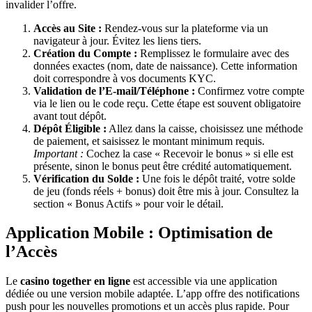
invalider l’offre.
Accès au Site :
Rendez-vous sur la plateforme via un
navigateur à jour. Évitez les liens tiers.
Création du Compte :
Remplissez le formulaire avec des
données exactes (nom, date de naissance). Cette information
doit correspondre à vos documents KYC.
Validation de l’E-mail/Téléphone :
Confirmez votre compte
via le lien ou le code reçu. Cette étape est souvent obligatoire
avant tout dépôt.
Dépôt Éligible :
Allez dans la caisse, choisissez une méthode
de paiement, et saisissez le montant minimum requis.
Important :
Cochez la case « Recevoir le bonus » si elle est
présente, sinon le bonus peut être crédité automatiquement.
Vérification du Solde :
Une fois le dépôt traité, votre solde
de jeu (fonds réels + bonus) doit être mis à jour. Consultez la
section « Bonus Actifs » pour voir le détail.
Application Mobile : Optimisation de
l’Accès
Le
casino together en ligne
est accessible via une application
dédiée ou une version mobile adaptée. L’app offre des notifications
push pour les nouvelles promotions et un accès plus rapide. Pour