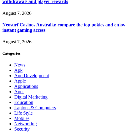
withdrawals and player rewards
August 7, 2026
Neosurf Casinos Australia: compare the top pokies and enjoy
instant gaming access
August 7, 2026
Categories
News
Apk
App Development
Apple
Applications
Apps
Digital Marketing
Education
Laptops & Computers
Life Style
Mobiles
Networking
Security