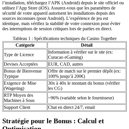
l’installation, téléchargez l’APK (Android) depuis le site officiel ou
utilisez l’App Store (iOS). Assurez-vous que les paramètres de
sécurité de votre appareil autorisent les installations depuis des
sources inconnues (pour Android). L’expérience de jeu est
identique, mais vérifiez la stabilité de votre connexion pour éviter
des interruptions de session critiques lors de parties en direct.
Tableau 1 : Spécifications techniques du Casino Together
Catégorie
Détail
Information à vérifier sur le site (ex:
Type de Licence
Curacao eGaming)
Devises Acceptées
EUR, CAD, autres
Bonus de Bienvenue
Offre de match sur le premier dépôt (ex:
Typique
100% jusqu’à 200€)
Exigence de Mise
30x à 40x le montant du bonus (vérifier
(Wagering)
les CG)
RTP Moyen des
~96% (variable selon le fournisseur)
Machines à Sous
Support Client
Chat en direct 24/7, email
Stratégie pour le Bonus : Calcul et
Optimisation