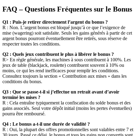
FAQ – Questions Fréquentes sur le Bonus
Q1 : Puis-je retirer directement l’argent du bonus ?
R : Non. L’argent bonus est bloqué jusqu’à ce que l’exigence de
mise (wagering) soit satisfaite. Seuls les gains générés à partir de cet
argent bonus pourront éventuellement être retirés, sous réserve de
respecter toutes les conditions.
Q2 : Quels jeux contribuent le plus à libérer le bonus ?
R> En règle générale, les machines à sous contribuent à 100%. Les
jeux de table (blackjack, roulette) contribuent souvent à 10% ou
moins, ce qui les rend inefficaces pour remplir les conditions.
Consultez toujours la section « Contribution aux mises » dans les
conditions du bonus.
Q3 : Que se passe-t-il si j’effectue un retrait avant d’avoir
terminé les mises ?
R : Cela entraîne typiquement la confiscation du solde bonus et des
gains associés. Seul votre dépôt initial (moins les pertes éventuelles)
pourra être remboursé.
Q4 : Le bonus a-t-il une durée de validité ?
R : Oui, la plupart des offres promotionnelles sont valables entre 7 et
30 jours. Passé ce délai, le bonus et tous les gains non convertis sont