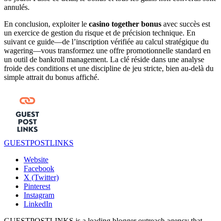
annulés.
En conclusion, exploiter le
casino together bonus
avec succès est
un exercice de gestion du risque et de précision technique. En
suivant ce guide—de l’inscription vérifiée au calcul stratégique du
wagering—vous transformez une offre promotionnelle standard en
un outil de bankroll management. La clé réside dans une analyse
froide des conditions et une discipline de jeu stricte, bien au-delà du
simple attrait du bonus affiché.
GUESTPOSTLINKS
Website
Facebook
X (Twitter)
Pinterest
Instagram
LinkedIn
GUESTPOSTLINKS is a leading blogger outreach agency that