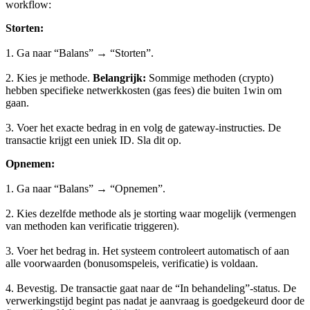
workflow:
Storten:
1. Ga naar “Balans” → “Storten”.
2. Kies je methode.
Belangrijk:
Sommige methoden (crypto)
hebben specifieke netwerkkosten (gas fees) die buiten 1win om
gaan.
3. Voer het exacte bedrag in en volg de gateway-instructies. De
transactie krijgt een uniek ID. Sla dit op.
Opnemen:
1. Ga naar “Balans” → “Opnemen”.
2. Kies dezelfde methode als je storting waar mogelijk (vermengen
van methoden kan verificatie triggeren).
3. Voer het bedrag in. Het systeem controleert automatisch of aan
alle voorwaarden (bonusomspeleis, verificatie) is voldaan.
4. Bevestig. De transactie gaat naar de “In behandeling”-status. De
verwerkingstijd begint pas nadat je aanvraag is goedgekeurd door de