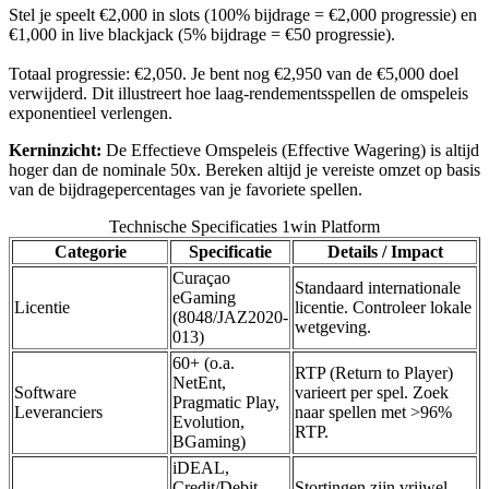
Stel je speelt €2,000 in slots (100% bijdrage = €2,000 progressie) en
€1,000 in live blackjack (5% bijdrage = €50 progressie).
Totaal progressie: €2,050. Je bent nog €2,950 van de €5,000 doel
verwijderd. Dit illustreert hoe laag-rendementsspellen de omspeleis
exponentieel verlengen.
Kerninzicht:
De Effectieve Omspeleis (Effective Wagering) is altijd
hoger dan de nominale 50x. Bereken altijd je vereiste omzet op basis
van de bijdragepercentages van je favoriete spellen.
Technische Specificaties 1win Platform
Categorie
Specificatie
Details / Impact
Curaçao
Standaard internationale
eGaming
Licentie
licentie. Controleer lokale
(8048/JAZ2020-
wetgeving.
013)
60+ (o.a.
RTP (Return to Player)
NetEnt,
Software
varieert per spel. Zoek
Pragmatic Play,
Leveranciers
naar spellen met >96%
Evolution,
RTP.
BGaming)
iDEAL,
Credit/Debit
Stortingen zijn vrijwel