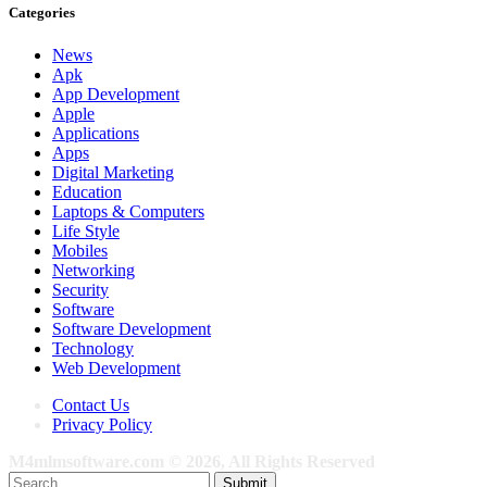
Categories
News
Apk
App Development
Apple
Applications
Apps
Digital Marketing
Education
Laptops & Computers
Life Style
Mobiles
Networking
Security
Software
Software Development
Technology
Web Development
Contact Us
Privacy Policy
M4mlmsoftware.com © 2026, All Rights Reserved
Submit