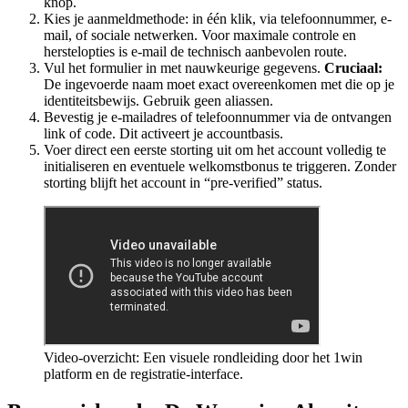
knop.
Kies je aanmeldmethode: in één klik, via telefoonnummer, e-
mail, of sociale netwerken. Voor maximale controle en
herstelopties is e-mail de technisch aanbevolen route.
Vul het formulier in met nauwkeurige gegevens.
Cruciaal:
De ingevoerde naam moet exact overeenkomen met die op je
identiteitsbewijs. Gebruik geen aliassen.
Bevestig je e-mailadres of telefoonnummer via de ontvangen
link of code. Dit activeert je accountbasis.
Voer direct een eerste storting uit om het account volledig te
initialiseren en eventuele welkomstbonus te triggeren. Zonder
storting blijft het account in “pre-verified” status.
Video-overzicht: Een visuele rondleiding door het 1win
platform en de registratie-interface.