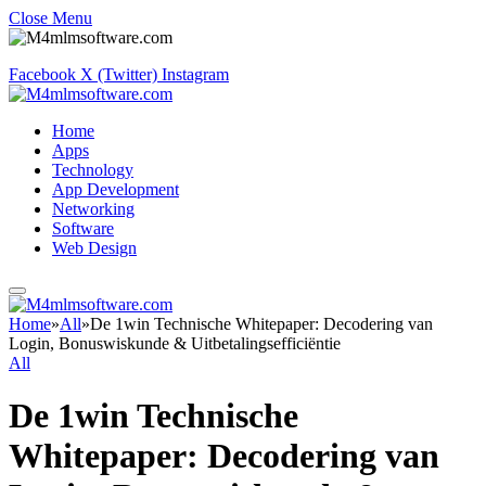
Close Menu
Facebook
X (Twitter)
Instagram
Home
Apps
Technology
App Development
Networking
Software
Web Design
Home
»
All
»
De 1win Technische Whitepaper: Decodering van
Login, Bonuswiskunde & Uitbetalingsefficiëntie
All
De 1win Technische
Whitepaper: Decodering van