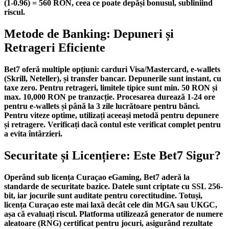
(1-0.96) = 560 RON, ceea ce poate depăși bonusul, subliniind
riscul.
Metode de Banking: Depuneri și
Retrageri Eficiente
Bet7 oferă multiple opțiuni: carduri Visa/Mastercard, e-wallets
(Skrill, Neteller), și transfer bancar. Depunerile sunt instant, cu
taxe zero. Pentru retrageri, limitele tipice sunt min. 50 RON și
max. 10,000 RON pe tranzacție. Procesarea durează 1-24 ore
pentru e-wallets și până la 3 zile lucrătoare pentru bănci.
Pentru viteze optime, utilizați aceeași metodă pentru depunere
și retragere. Verificați dacă contul este verificat complet pentru
a evita întârzieri.
Securitate și Licențiere: Este Bet7 Sigur?
Operând sub licența Curaçao eGaming, Bet7 aderă la
standarde de securitate bazice. Datele sunt criptate cu SSL 256-
bit, iar jocurile sunt auditate pentru corectitudine. Totuși,
licența Curaçao este mai laxă decât cele din MGA sau UKGC,
așa că evaluați riscul. Platforma utilizează generator de numere
aleatoare (RNG) certificat pentru jocuri, asigurând rezultate