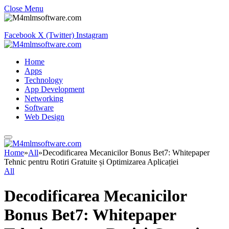
Close Menu
Facebook
X (Twitter)
Instagram
Home
Apps
Technology
App Development
Networking
Software
Web Design
Home
»
All
»
Decodificarea Mecanicilor Bonus Bet7: Whitepaper
Tehnic pentru Rotiri Gratuite și Optimizarea Aplicației
All
Decodificarea Mecanicilor
Bonus Bet7: Whitepaper