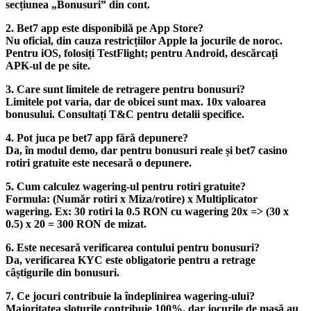
secțiunea „Bonusuri” din cont.
2. Bet7 app este disponibilă pe App Store?
Nu oficial, din cauza restricțiilor Apple la jocurile de noroc.
Pentru iOS, folosiți TestFlight; pentru Android, descărcați
APK-ul de pe site.
3. Care sunt limitele de retragere pentru bonusuri?
Limitele pot varia, dar de obicei sunt max. 10x valoarea
bonusului. Consultați T&C pentru detalii specifice.
4. Pot juca pe bet7 app fără depunere?
Da, în modul demo, dar pentru bonusuri reale și
bet7 casino
rotiri gratuite
este necesară o depunere.
5. Cum calculez wagering-ul pentru rotiri gratuite?
Formula: (Număr rotiri x Miza/rotire) x Multiplicator
wagering. Ex: 30 rotiri la 0.5 RON cu wagering 20x => (30 x
0.5) x 20 = 300 RON de mizat.
6. Este necesară verificarea contului pentru bonusuri?
Da, verificarea KYC este obligatorie pentru a retrage
câștigurile din bonusuri.
7. Ce jocuri contribuie la îndeplinirea wagering-ului?
Majoritatea sloturile contribuie 100%, dar jocurile de masă au