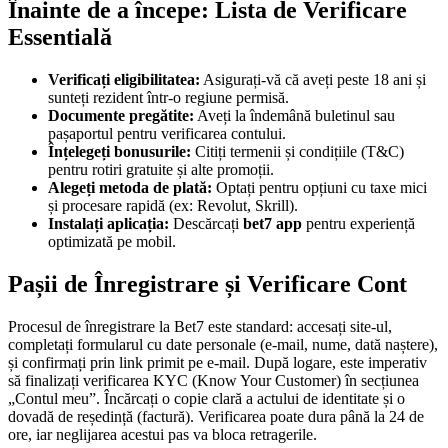
Înainte de a începe: Lista de Verificare
Essentială
Verificați eligibilitatea:
Asigurați-vă că aveți peste 18 ani și
sunteți rezident într-o regiune permisă.
Documente pregătite:
Aveți la îndemână buletinul sau
pașaportul pentru verificarea contului.
Înțelegeți bonusurile:
Citiți termenii și condițiile (T&C)
pentru rotiri gratuite și alte promoții.
Alegeți metoda de plată:
Optați pentru opțiuni cu taxe mici
și procesare rapidă (ex: Revolut, Skrill).
Instalați aplicația:
Descărcați
bet7 app
pentru experiență
optimizată pe mobil.
Pașii de Înregistrare și Verificare Cont
Procesul de înregistrare la Bet7 este standard: accesați site-ul,
completați formularul cu date personale (e-mail, nume, dată naștere),
și confirmați prin link primit pe e-mail. După logare, este imperativ
să finalizați verificarea KYC (Know Your Customer) în secțiunea
„Contul meu”. Încărcați o copie clară a actului de identitate și o
dovadă de reședință (factură). Verificarea poate dura până la 24 de
ore, iar neglijarea acestui pas va bloca retragerile.