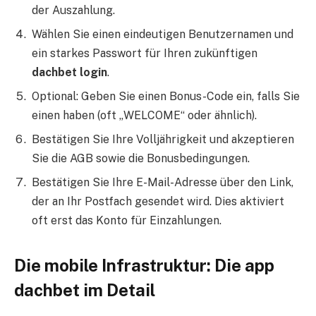
der Auszahlung.
Wählen Sie einen eindeutigen Benutzernamen und
ein starkes Passwort für Ihren zukünftigen
dachbet login
.
Optional: Geben Sie einen Bonus-Code ein, falls Sie
einen haben (oft „WELCOME“ oder ähnlich).
Bestätigen Sie Ihre Volljährigkeit und akzeptieren
Sie die AGB sowie die Bonusbedingungen.
Bestätigen Sie Ihre E-Mail-Adresse über den Link,
der an Ihr Postfach gesendet wird. Dies aktiviert
oft erst das Konto für Einzahlungen.
Die mobile Infrastruktur: Die app
dachbet im Detail