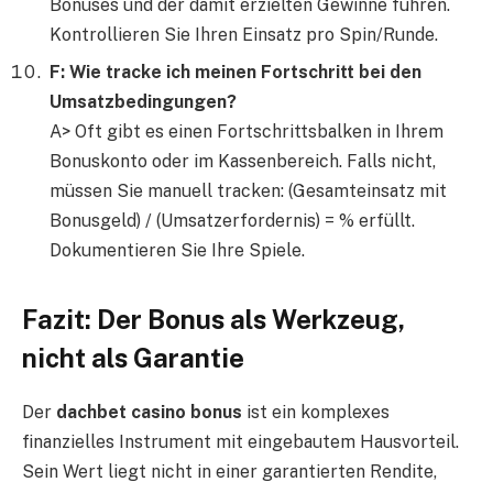
Bonuses und der damit erzielten Gewinne führen.
Kontrollieren Sie Ihren Einsatz pro Spin/Runde.
F: Wie tracke ich meinen Fortschritt bei den
Umsatzbedingungen?
A> Oft gibt es einen Fortschrittsbalken in Ihrem
Bonuskonto oder im Kassenbereich. Falls nicht,
müssen Sie manuell tracken: (Gesamteinsatz mit
Bonusgeld) / (Umsatzerfordernis) = % erfüllt.
Dokumentieren Sie Ihre Spiele.
Fazit: Der Bonus als Werkzeug,
nicht als Garantie
Der
dachbet casino bonus
ist ein komplexes
finanzielles Instrument mit eingebautem Hausvorteil.
Sein Wert liegt nicht in einer garantierten Rendite,