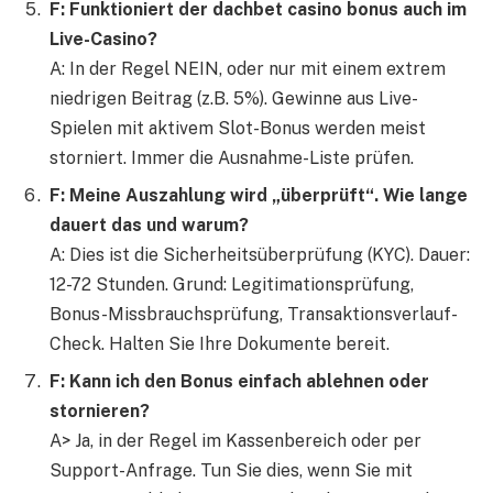
F: Funktioniert der
dachbet casino bonus
auch im
Live-Casino?
A: In der Regel NEIN, oder nur mit einem extrem
niedrigen Beitrag (z.B. 5%). Gewinne aus Live-
Spielen mit aktivem Slot-Bonus werden meist
storniert. Immer die Ausnahme-Liste prüfen.
F: Meine Auszahlung wird „überprüft“. Wie lange
dauert das und warum?
A: Dies ist die Sicherheitsüberprüfung (KYC). Dauer:
12-72 Stunden. Grund: Legitimationsprüfung,
Bonus-Missbrauchsprüfung, Transaktionsverlauf-
Check. Halten Sie Ihre Dokumente bereit.
F: Kann ich den Bonus einfach ablehnen oder
stornieren?
A> Ja, in der Regel im Kassenbereich oder per
Support-Anfrage. Tun Sie dies, wenn Sie mit