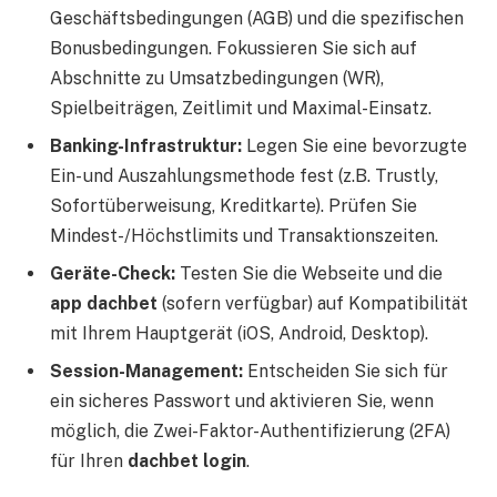
Geschäftsbedingungen (AGB) und die spezifischen
Bonusbedingungen. Fokussieren Sie sich auf
Abschnitte zu Umsatzbedingungen (WR),
Spielbeiträgen, Zeitlimit und Maximal-Einsatz.
Banking-Infrastruktur:
Legen Sie eine bevorzugte
Ein- und Auszahlungsmethode fest (z.B. Trustly,
Sofortüberweisung, Kreditkarte). Prüfen Sie
Mindest-/Höchstlimits und Transaktionszeiten.
Geräte-Check:
Testen Sie die Webseite und die
app dachbet
(sofern verfügbar) auf Kompatibilität
mit Ihrem Hauptgerät (iOS, Android, Desktop).
Session-Management:
Entscheiden Sie sich für
ein sicheres Passwort und aktivieren Sie, wenn
möglich, die Zwei-Faktor-Authentifizierung (2FA)
für Ihren
dachbet login
.