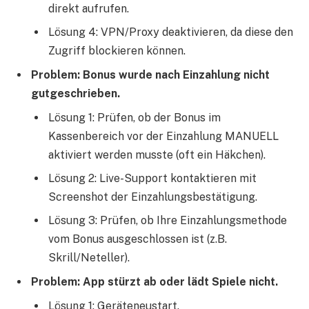
direkt aufrufen.
Lösung 4: VPN/Proxy deaktivieren, da diese den
Zugriff blockieren können.
Problem: Bonus wurde nach Einzahlung nicht
gutgeschrieben.
Lösung 1: Prüfen, ob der Bonus im
Kassenbereich vor der Einzahlung MANUELL
aktiviert werden musste (oft ein Häkchen).
Lösung 2: Live-Support kontaktieren mit
Screenshot der Einzahlungsbestätigung.
Lösung 3: Prüfen, ob Ihre Einzahlungsmethode
vom Bonus ausgeschlossen ist (z.B.
Skrill/Neteller).
Problem: App stürzt ab oder lädt Spiele nicht.
Lösung 1: Geräteneustart.