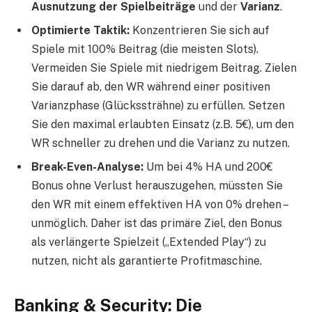
Ausnutzung der Spielbeiträge
und der
Varianz
.
Optimierte Taktik:
Konzentrieren Sie sich auf
Spiele mit 100% Beitrag (die meisten Slots).
Vermeiden Sie Spiele mit niedrigem Beitrag. Zielen
Sie darauf ab, den WR während einer positiven
Varianzphase (Glückssträhne) zu erfüllen. Setzen
Sie den maximal erlaubten Einsatz (z.B. 5€), um den
WR schneller zu drehen und die Varianz zu nutzen.
Break-Even-Analyse:
Um bei 4% HA und 200€
Bonus ohne Verlust herauszugehen, müssten Sie
den WR mit einem effektiven HA von 0% drehen –
unmöglich. Daher ist das primäre Ziel, den Bonus
als verlängerte Spielzeit („Extended Play“) zu
nutzen, nicht als garantierte Profitmaschine.
Banking & Security: Die