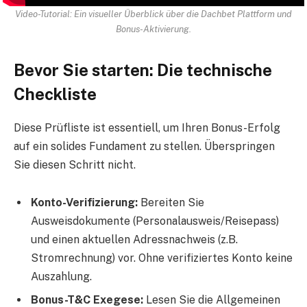
Video-Tutorial: Ein visueller Überblick über die Dachbet Plattform und
Bonus-Aktivierung.
Bevor Sie starten: Die technische
Checkliste
Diese Prüfliste ist essentiell, um Ihren Bonus-Erfolg
auf ein solides Fundament zu stellen. Überspringen
Sie diesen Schritt nicht.
Konto-Verifizierung:
Bereiten Sie
Ausweisdokumente (Personalausweis/Reisepass)
und einen aktuellen Adressnachweis (z.B.
Stromrechnung) vor. Ohne verifiziertes Konto keine
Auszahlung.
Bonus-T&C Exegese:
Lesen Sie die Allgemeinen