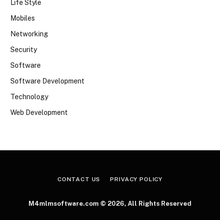
Life Style
Mobiles
Networking
Security
Software
Software Development
Technology
Web Development
CONTACT US
PRIVACY POLICY
M4mlmsoftware.com © 2026, All Rights Reserved