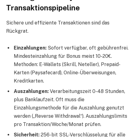
Transaktionspipeline
Sichere und effiziente Transaktionen sind das
Rückgrat.
Einzahlungen:
Sofort verfügbar, oft gebührenfrei.
Mindesteinzahlung für Bonus meist 10-20€.
Methoden: E-Wallets (Skrill, Neteller), Prepaid-
Karten (Paysafecard), Online-Überweisungen,
Kreditkarten.
Auszahlungen:
Verarbeitungszeit 0-48 Stunden,
plus Banklaufzeit. Oft muss die
Einzahlungsmethode für die Auszahlung genutzt
werden („Reverse Withdrawal“). Auszahlungslimits
pro Transaktion/Woche/Monat prüfen.
Sicherheit:
256-bit SSL-Verschlüsselung für alle