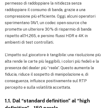
permesso di raddoppiare la nitidezza senza
raddoppiare il consumo di banda, grazie a una
compressione più efficiente. Oggi, alcuni operatori
sperimentano l’AV1, un codec open‑source che
promette un ulteriore 30 % di risparmio di banda
rispetto all’H.265, e persino flussi HDR e 4K in
ambienti di test controllati.
L’impatto sul giocatore è tangibile: una risoluzione più
alta rende le carte più leggibili, i colori più fedeli e la
presenza del dealer più “reale”. Questo aumenta la
fiducia, riduce il sospetto di manipolazione e, di
conseguenza, influisce positivamente sul RTP
percepito e sulla volatilità accettata.
1.1. Dal “standard definition” al “high