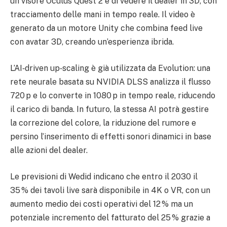
un visore Oculus Quest 2 e di vedere il dealer in 3D, con
tracciamento delle mani in tempo reale. Il video è
generato da un motore Unity che combina feed live
con avatar 3D, creando un’esperienza ibrida.
L’AI‑driven up‑scaling è già utilizzata da Evolution: una
rete neurale basata su NVIDIA DLSS analizza il flusso
720 p e lo converte in 1080 p in tempo reale, riducendo
il carico di banda. In futuro, la stessa AI potrà gestire
la correzione del colore, la riduzione del rumore e
persino l’inserimento di effetti sonori dinamici in base
alle azioni del dealer.
Le previsioni di Wedid indicano che entro il 2030 il
35 % dei tavoli live sarà disponibile in 4K o VR, con un
aumento medio dei costi operativi del 12 % ma un
potenziale incremento del fatturato del 25 % grazie a