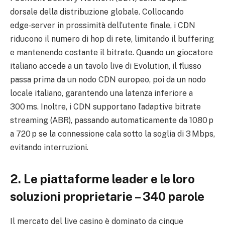
dorsale della distribuzione globale. Collocando
edge‑server in prossimità dell’utente finale, i CDN
riducono il numero di hop di rete, limitando il buffering
e mantenendo costante il bitrate. Quando un giocatore
italiano accede a un tavolo live di Evolution, il flusso
passa prima da un nodo CDN europeo, poi da un nodo
locale italiano, garantendo una latenza inferiore a
300 ms. Inoltre, i CDN supportano l’adaptive bitrate
streaming (ABR), passando automaticamente da 1080 p
a 720 p se la connessione cala sotto la soglia di 3 Mbps,
evitando interruzioni.
2. Le piattaforme leader e le loro
soluzioni proprietarie – 340 parole
Il mercato del live casino è dominato da cinque