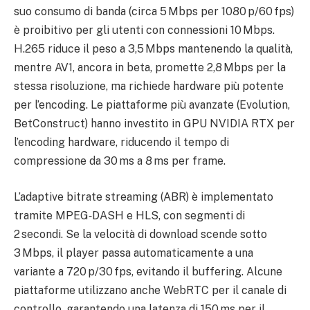
suo consumo di banda (circa 5 Mbps per 1080 p/60 fps)
è proibitivo per gli utenti con connessioni 10 Mbps.
H.265 riduce il peso a 3,5 Mbps mantenendo la qualità,
mentre AV1, ancora in beta, promette 2,8 Mbps per la
stessa risoluzione, ma richiede hardware più potente
per l’encoding. Le piattaforme più avanzate (Evolution,
BetConstruct) hanno investito in GPU NVIDIA RTX per
l’encoding hardware, riducendo il tempo di
compressione da 30 ms a 8 ms per frame.
L’adaptive bitrate streaming (ABR) è implementato
tramite MPEG‑DASH e HLS, con segmenti di
2 secondi. Se la velocità di download scende sotto
3 Mbps, il player passa automaticamente a una
variante a 720 p/30 fps, evitando il buffering. Alcune
piattaforme utilizzano anche WebRTC per il canale di
controllo, garantendo una latenza di 150 ms per il