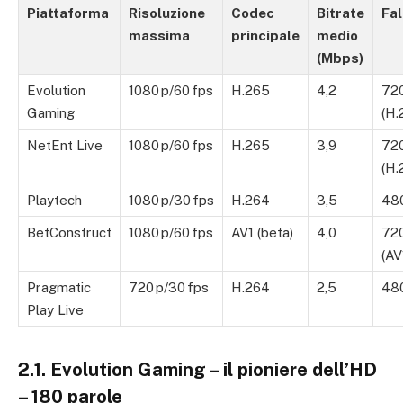
Piattaforma
Risoluzione
Codec
Bitrate
Fa
massima
principale
medio
(Mbps)
Evolution
1080 p/60 fps
H.265
4,2
720
Gaming
(H.
NetEnt Live
1080 p/60 fps
H.265
3,9
720
(H.
Playtech
1080 p/30 fps
H.264
3,5
480
BetConstruct
1080 p/60 fps
AV1 (beta)
4,0
720
(AV
Pragmatic
720 p/30 fps
H.264
2,5
480
Play Live
2.1. Evolution Gaming – il pioniere dell’HD
– 180 parole