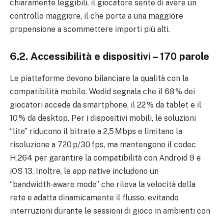
chiaramente leggibili, il giocatore sente di avere un
controllo maggiore, il che porta a una maggiore
propensione a scommettere importi più alti.
6.2. Accessibilità e dispositivi – 170 parole
Le piattaforme devono bilanciare la qualità con la
compatibilità mobile. Wedid segnala che il 68 % dei
giocatori accede da smartphone, il 22 % da tablet e il
10 % da desktop. Per i dispositivi mobili, le soluzioni
“lite” riducono il bitrate a 2,5 Mbps e limitano la
risoluzione a 720 p/30 fps, ma mantengono il codec
H.264 per garantire la compatibilità con Android 9 e
iOS 13. Inoltre, le app native includono un
“bandwidth‑aware mode” che rileva la velocità della
rete e adatta dinamicamente il flusso, evitando
interruzioni durante le sessioni di gioco in ambienti con