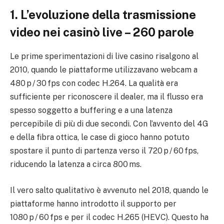
1. L’evoluzione della trasmissione
video nei casinò live – 260 parole
Le prime sperimentazioni di live casino risalgono al
2010, quando le piattaforme utilizzavano webcam a
480 p / 30 fps con codec H.264. La qualità era
sufficiente per riconoscere il dealer, ma il flusso era
spesso soggetto a buffering e a una latenza
percepibile di più di due secondi. Con l’avvento del 4G
e della fibra ottica, le case di gioco hanno potuto
spostare il punto di partenza verso il 720 p / 60 fps,
riducendo la latenza a circa 800 ms.
Il vero salto qualitativo è avvenuto nel 2018, quando le
piattaforme hanno introdotto il supporto per
1080 p / 60 fps e per il codec H.265 (HEVC). Questo ha