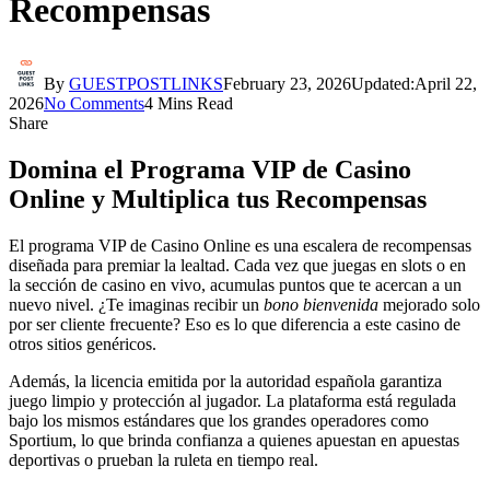
Recompensas
By
GUESTPOSTLINKS
February 23, 2026
Updated:
April 22,
2026
No Comments
4 Mins Read
Share
Domina el Programa VIP de Casino
Online y Multiplica tus Recompensas
El programa VIP de Casino Online es una escalera de recompensas
diseñada para premiar la lealtad. Cada vez que juegas en slots o en
la sección de casino en vivo, acumulas puntos que te acercan a un
nuevo nivel. ¿Te imaginas recibir un
bono bienvenida
mejorado solo
por ser cliente frecuente? Eso es lo que diferencia a este casino de
otros sitios genéricos.
Además, la licencia emitida por la autoridad española garantiza
juego limpio y protección al jugador. La plataforma está regulada
bajo los mismos estándares que los grandes operadores como
Sportium, lo que brinda confianza a quienes apuestan en apuestas
deportivas o prueban la ruleta en tiempo real.