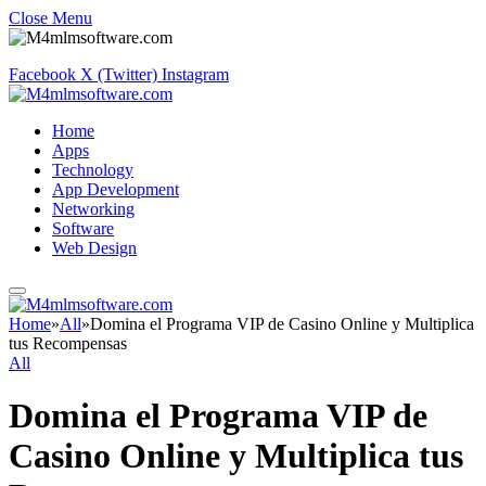
Close Menu
Facebook
X (Twitter)
Instagram
Home
Apps
Technology
App Development
Networking
Software
Web Design
Home
»
All
»
Domina el Programa VIP de Casino Online y Multiplica
tus Recompensas
All
Domina el Programa VIP de
Casino Online y Multiplica tus