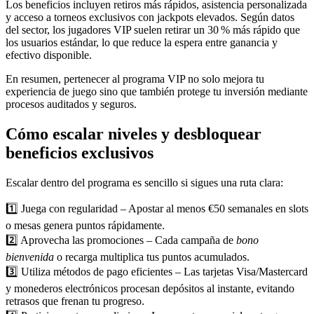
Los beneficios incluyen retiros más rápidos, asistencia personalizada
y acceso a torneos exclusivos con jackpots elevados. Según datos
del sector, los jugadores VIP suelen retirar un 30 % más rápido que
los usuarios estándar, lo que reduce la espera entre ganancia y
efectivo disponible.
En resumen, pertenecer al programa VIP no solo mejora tu
experiencia de juego sino que también protege tu inversión mediante
procesos auditados y seguros.
Cómo escalar niveles y desbloquear
beneficios exclusivos
Escalar dentro del programa es sencillo si sigues una ruta clara:
1️⃣ Juega con regularidad – Apostar al menos €50 semanales en slots
o mesas genera puntos rápidamente.
2️⃣ Aprovecha las promociones – Cada campaña de
bono
bienvenida
o recarga multiplica tus puntos acumulados.
3️⃣ Utiliza métodos de pago eficientes – Las tarjetas Visa/Mastercard
y monederos electrónicos procesan depósitos al instante, evitando
retrasos que frenan tu progreso.