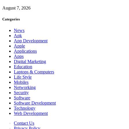
August 7, 2026
Categories
News
Apk
App Development
Apple
Applications
Apps
Digital Marketing
Education
Laptops & Computers
Life Style
Mobiles
Networking
Security
Software
Software Development
Technology
Web Development
Contact Us
Privacy Policy