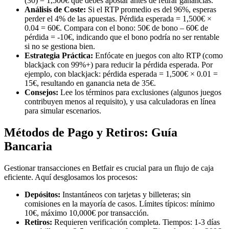
(30) = 1,500€ que debes apostar antes de retirar ganancias.
Análisis de Coste:
Si el RTP promedio es del 96%, esperas
perder el 4% de las apuestas. Pérdida esperada = 1,500€ ×
0.04 = 60€. Compara con el bono: 50€ de bono – 60€ de
pérdida = -10€, indicando que el bono podría no ser rentable
si no se gestiona bien.
Estrategia Práctica:
Enfócate en juegos con alto RTP (como
blackjack con 99%+) para reducir la pérdida esperada. Por
ejemplo, con blackjack: pérdida esperada = 1,500€ × 0.01 =
15€, resultando en ganancia neta de 35€.
Consejos:
Lee los términos para exclusiones (algunos juegos
contribuyen menos al requisito), y usa calculadoras en línea
para simular escenarios.
Métodos de Pago y Retiros: Guía
Bancaria
Gestionar transacciones en Betfair es crucial para un flujo de caja
eficiente. Aquí desglosamos los procesos:
Depósitos:
Instantáneos con tarjetas y billeteras; sin
comisiones en la mayoría de casos. Límites típicos: mínimo
10€, máximo 10,000€ por transacción.
Retiros:
Requieren verificación completa. Tiempos: 1-3 días