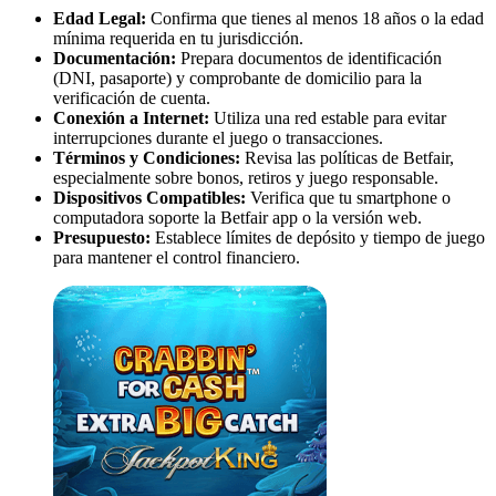
Edad Legal:
Confirma que tienes al menos 18 años o la edad
mínima requerida en tu jurisdicción.
Documentación:
Prepara documentos de identificación
(DNI, pasaporte) y comprobante de domicilio para la
verificación de cuenta.
Conexión a Internet:
Utiliza una red estable para evitar
interrupciones durante el juego o transacciones.
Términos y Condiciones:
Revisa las políticas de Betfair,
especialmente sobre bonos, retiros y juego responsable.
Dispositivos Compatibles:
Verifica que tu smartphone o
computadora soporte la Betfair app o la versión web.
Presupuesto:
Establece límites de depósito y tiempo de juego
para mantener el control financiero.