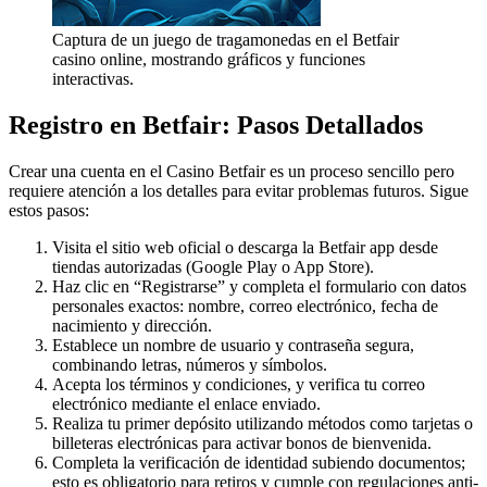
Captura de un juego de tragamonedas en el Betfair
casino online, mostrando gráficos y funciones
interactivas.
Registro en Betfair: Pasos Detallados
Crear una cuenta en el Casino Betfair es un proceso sencillo pero
requiere atención a los detalles para evitar problemas futuros. Sigue
estos pasos:
Visita el sitio web oficial o descarga la Betfair app desde
tiendas autorizadas (Google Play o App Store).
Haz clic en “Registrarse” y completa el formulario con datos
personales exactos: nombre, correo electrónico, fecha de
nacimiento y dirección.
Establece un nombre de usuario y contraseña segura,
combinando letras, números y símbolos.
Acepta los términos y condiciones, y verifica tu correo
electrónico mediante el enlace enviado.
Realiza tu primer depósito utilizando métodos como tarjetas o
billeteras electrónicas para activar bonos de bienvenida.
Completa la verificación de identidad subiendo documentos;
esto es obligatorio para retiros y cumple con regulaciones anti-