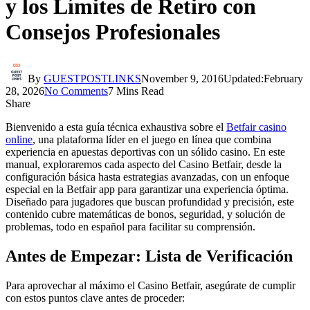
y los Límites de Retiro con
Consejos Profesionales
By
GUESTPOSTLINKS
November 9, 2016
Updated:
February
28, 2026
No Comments
7 Mins Read
Share
Bienvenido a esta guía técnica exhaustiva sobre el
Betfair casino
online
, una plataforma líder en el juego en línea que combina
experiencia en apuestas deportivas con un sólido casino. En este
manual, exploraremos cada aspecto del Casino Betfair, desde la
configuración básica hasta estrategias avanzadas, con un enfoque
especial en la Betfair app para garantizar una experiencia óptima.
Diseñado para jugadores que buscan profundidad y precisión, este
contenido cubre matemáticas de bonos, seguridad, y solución de
problemas, todo en español para facilitar su comprensión.
Antes de Empezar: Lista de Verificación
Para aprovechar al máximo el Casino Betfair, asegúrate de cumplir
con estos puntos clave antes de proceder: