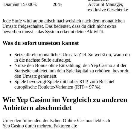
Diamant
15 000 €
20 %
Account‑Manager,
exklusive Geschenke
Jede Stufe wird automatisch nachweislich nach dem monatlichen
Umsatz freigeschaltet. Das bedeutet, dass du dich nicht extra
bewerben musst – das System erkennt deine Aktivität.
Was du sofort umsetzen kannst
Setze dir ein monatliches Umsatz‑Ziel. So weißt du, wann du
in die nächste Stufe aufsteigst.
Nutze den Bonus ohne Einzahlung, den Yep Casino auf der
Startseite anbietet, um dein Spielkapital zu erhöhen, bevor du
den Umsatz generierst.
Spiele bevorzugt Spiele mit hoher RTP, zum Beispiel
europäische Roulette‑Varianten (RTP ≈ 97 %).
Wie Yep Casino im Vergleich zu anderen
Anbietern abschneidet
Unter den führenden deutschen Online‑Casinos hebt sich
Yep Casino durch mehrere Faktoren ab: