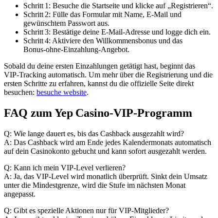
Schritt 1: Besuche die Startseite und klicke auf „Registrieren“.
Schritt 2: Fülle das Formular mit Name, E‑Mail und
gewünschtem Passwort aus.
Schritt 3: Bestätige deine E‑Mail-Adresse und logge dich ein.
Schritt 4: Aktiviere den Willkommensbonus und das
Bonus‑ohne‑Einzahlung‑Angebot.
Sobald du deine ersten Einzahlungen getätigt hast, beginnt das
VIP‑Tracking automatisch. Um mehr über die Registrierung und die
ersten Schritte zu erfahren, kannst du die offizielle Seite direkt
besuchen:
besuche website
.
FAQ zum Yep Casino‑VIP‑Programm
Q: Wie lange dauert es, bis das Cashback ausgezahlt wird?
A: Das Cashback wird am Ende jedes Kalendermonats automatisch
auf dein Casinokonto gebucht und kann sofort ausgezahlt werden.
Q: Kann ich mein VIP‑Level verlieren?
A: Ja, das VIP‑Level wird monatlich überprüft. Sinkt dein Umsatz
unter die Mindestgrenze, wird die Stufe im nächsten Monat
angepasst.
Q: Gibt es spezielle Aktionen nur für VIP‑Mitglieder?