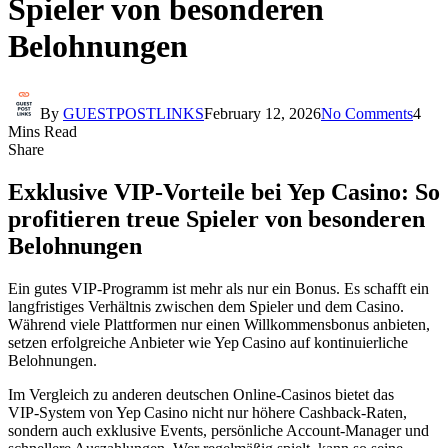
Spieler von besonderen
Belohnungen
By
GUESTPOSTLINKS
February 12, 2026
No Comments
4
Mins Read
Share
Exklusive VIP‑Vorteile bei Yep Casino: So
profitieren treue Spieler von besonderen
Belohnungen
Ein gutes VIP‑Programm ist mehr als nur ein Bonus. Es schafft ein
langfristiges Verhältnis zwischen dem Spieler und dem Casino.
Während viele Plattformen nur einen Willkommensbonus anbieten,
setzen erfolgreiche Anbieter wie Yep Casino auf kontinuierliche
Belohnungen.
Im Vergleich zu anderen deutschen Online‑Casinos bietet das
VIP‑System von Yep Casino nicht nur höhere Cashback‑Raten,
sondern auch exklusive Events, persönliche Account‑Manager und