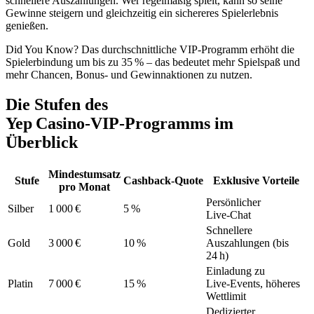
schnellere Auszahlungen. Wer regelmäßig spielt, kann so seine
Gewinne steigern und gleichzeitig ein sichereres Spielerlebnis
genießen.
Did You Know? Das durchschnittliche VIP‑Programm erhöht die
Spielerbindung um bis zu 35 % – das bedeutet mehr Spielspaß und
mehr Chancen, Bonus‑ und Gewinnaktionen zu nutzen.
Die Stufen des
Yep Casino‑VIP‑Programms im
Überblick
Mindestumsatz
Stufe
Cashback‑Quote
Exklusive Vorteile
pro Monat
Persönlicher
Silber
1 000 €
5 %
Live‑Chat
Schnellere
Gold
3 000 €
10 %
Auszahlungen (bis
24 h)
Einladung zu
Platin
7 000 €
15 %
Live‑Events, höheres
Wettlimit
Dedizierter