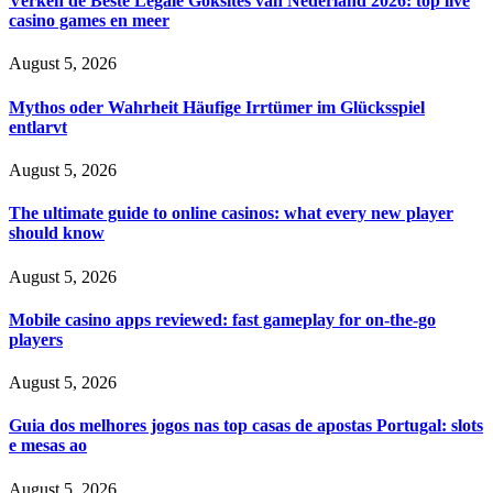
Verken de Beste Legale Goksites van Nederland 2026: top live
casino games en meer
August 5, 2026
Mythos oder Wahrheit Häufige Irrtümer im Glücksspiel
entlarvt
August 5, 2026
The ultimate guide to online casinos: what every new player
should know
August 5, 2026
Mobile casino apps reviewed: fast gameplay for on-the-go
players
August 5, 2026
Guia dos melhores jogos nas top casas de apostas Portugal: slots
e mesas ao
August 5, 2026