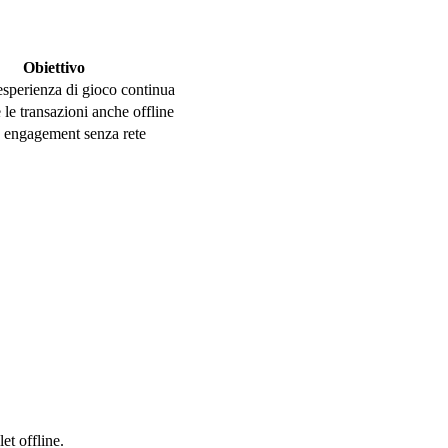
Obiettivo
esperienza di gioco continua
 le transazioni anche offline
 engagement senza rete
et offline.