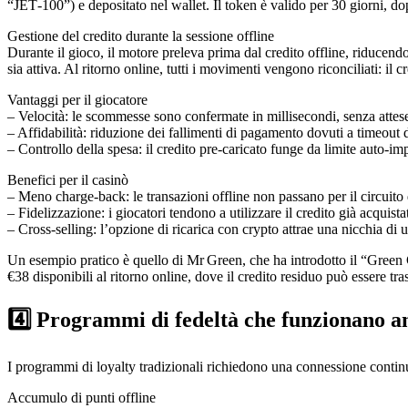
“JET‑100”) e depositato nel wallet. Il token è valido per 30 giorni, do
Gestione del credito durante la sessione offline
Durante il gioco, il motore preleva prima dal credito offline, riducend
sia attiva. Al ritorno online, tutti i movimenti vengono riconciliati: il
Vantaggi per il giocatore
– Velocità: le scommesse sono confermate in millisecondi, senza attese
– Affidabilità: riduzione dei fallimenti di pagamento dovuti a timeout d
– Controllo della spesa: il credito pre‑caricato funge da limite auto‑imp
Benefici per il casinò
– Meno charge‑back: le transazioni offline non passano per il circuito d
– Fidelizzazione: i giocatori tendono a utilizzare il credito già acqui
– Cross‑selling: l’opzione di ricarica con crypto attrae una nicchia di u
Un esempio pratico è quello di Mr Green, che ha introdotto il “Green Cr
€38 disponibili al ritorno online, dove il credito residuo può essere 
4️⃣ Programmi di fedeltà che funzionano an
I programmi di loyalty tradizionali richiedono una connessione continu
Accumulo di punti offline