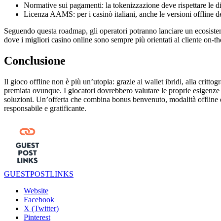
Normative sui pagamenti: la tokenizzazione deve rispettare le di
Licenza AAMS: per i casinò italiani, anche le versioni offline de
Seguendo questa roadmap, gli operatori potranno lanciare un ecosistema
dove i migliori casino online sono sempre più orientati al cliente on‑th
Conclusione
Il gioco offline non è più un’utopia: grazie ai wallet ibridi, alla critt
premiata ovunque. I giocatori dovrebbero valutare le proprie esigenze 
soluzioni. Un’offerta che combina bonus benvenuto, modalità offline 
responsabile e gratificante.
GUESTPOSTLINKS
Website
Facebook
X (Twitter)
Pinterest