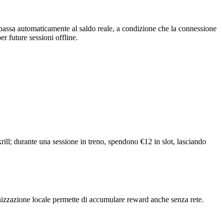
ma passa automaticamente al saldo reale, a condizione che la connessione
er future sessioni offline.
rill; durante una sessione in treno, spendono €12 in slot, lasciando
ronizzazione locale permette di accumulare reward anche senza rete.