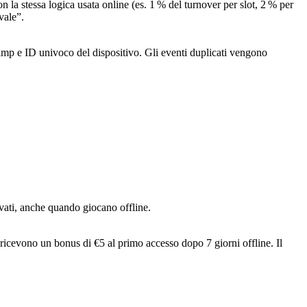
la stessa logica usata online (es. 1 % del turnover per slot, 2 % per
vale”.
stamp e ID univoco del dispositivo. Gli eventi duplicati vengono
ivati, anche quando giocano offline.
icevono un bonus di €5 al primo accesso dopo 7 giorni offline. Il