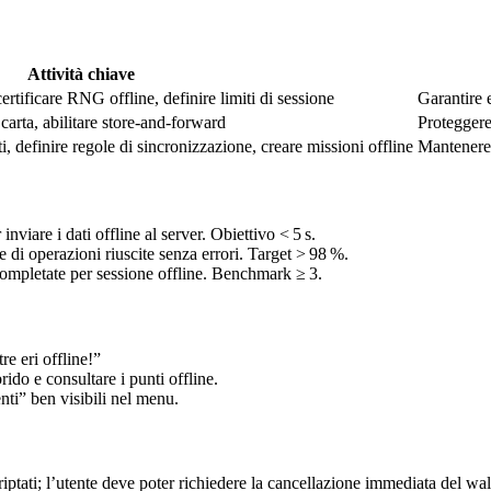
Attività chiave
ificare RNG offline, definire limiti di sessione
Garantire 
carta, abilitare store‑and‑forward
Proteggere
, definire regole di sincronizzazione, creare missioni offline
Mantenere
iare i dati offline al server. Obiettivo < 5 s.
di operazioni riuscite senza errori. Target > 98 %.
mpletate per sessione offline. Benchmark ≥ 3.
e eri offline!”
rido e consultare i punti offline.
ti” ben visibili nel menu.
ptati; l’utente deve poter richiedere la cancellazione immediata del wall