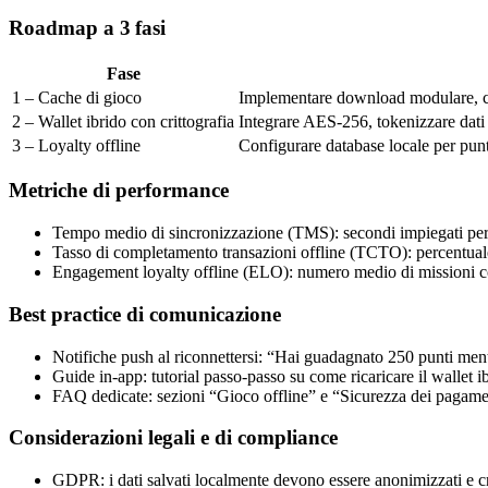
Roadmap a 3 fasi
Fase
1 – Cache di gioco
Implementare download modulare, cert
2 – Wallet ibrido con crittografia
Integrare AES‑256, tokenizzare dati 
3 – Loyalty offline
Configurare database locale per punti
Metriche di performance
Tempo medio di sincronizzazione (TMS): secondi impiegati per inv
Tasso di completamento transazioni offline (TCTO): percentuale 
Engagement loyalty offline (ELO): numero medio di missioni co
Best practice di comunicazione
Notifiche push al riconnettersi: “Hai guadagnato 250 punti mentr
Guide in‑app: tutorial passo‑passo su come ricaricare il wallet ib
FAQ dedicate: sezioni “Gioco offline” e “Sicurezza dei pagamen
Considerazioni legali e di compliance
GDPR: i dati salvati localmente devono essere anonimizzati e cri