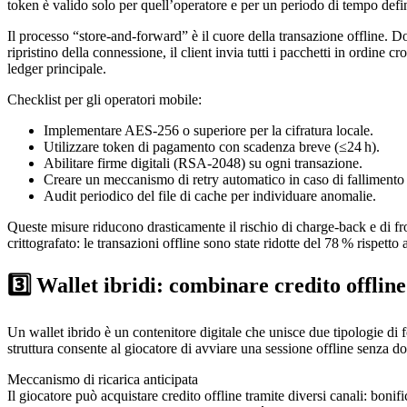
token è valido solo per quell’operatore e per un periodo di tempo defin
Il processo “store‑and‑forward” è il cuore della transazione offline. Do
ripristino della connessione, il client invia tutti i pacchetti in ordine 
ledger principale.
Checklist per gli operatori mobile:
Implementare AES‑256 o superiore per la cifratura locale.
Utilizzare token di pagamento con scadenza breve (≤24 h).
Abilitare firme digitali (RSA‑2048) su ogni transazione.
Creare un meccanismo di retry automatico in caso di fallimento 
Audit periodico del file di cache per individuare anomalie.
Queste misure riducono drasticamente il rischio di charge‑back e di fr
crittografato: le transazioni offline sono state ridotte del 78 % rispetto
3️⃣ Wallet ibridi: combinare credito offlin
Un wallet ibrido è un contenitore digitale che unisce due tipologie di f
struttura consente al giocatore di avviare una sessione offline senza do
Meccanismo di ricarica anticipata
Il giocatore può acquistare credito offline tramite diversi canali: boni