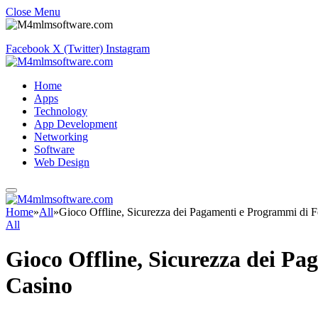
Close Menu
Facebook
X (Twitter)
Instagram
Home
Apps
Technology
App Development
Networking
Software
Web Design
Home
»
All
»
Gioco Offline, Sicurezza dei Pagamenti e Programmi di F
All
Gioco Offline, Sicurezza dei Pa
Casino