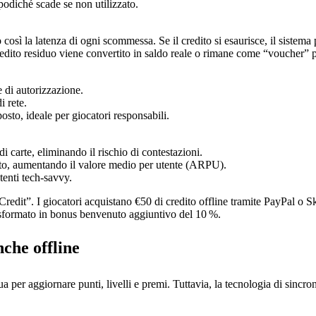
podiché scade se non utilizzato.
o così la latenza di ogni scommessa. Se il credito si esaurisce, il siste
 credito residuo viene convertito in saldo reale o rimane come “voucher” p
 di autorizzazione.
i rete.
osto, ideale per giocatori responsabili.
i carte, eliminando il rischio di contestazioni.
stato, aumentando il valore medio per utente (ARPU).
tenti tech‑savvy.
edit”. I giocatori acquistano €50 di credito offline tramite PayPal o Sk
trasformato in bonus benvenuto aggiuntivo del 10 %.
che offline
a per aggiornare punti, livelli e premi. Tuttavia, la tecnologia di sinc