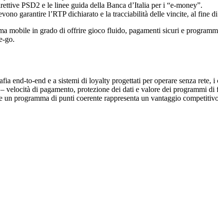
rettive PSD2 e le linee guida della Banca d’Italia per i “e‑money”.
vono garantire l’RTP dichiarato e la tracciabilità delle vincite, al fine 
 mobile in grado di offrire gioco fluido, pagamenti sicuri e programmi d
e‑go.
ografia end‑to‑end e a sistemi di loyalty progettati per operare senza rete
– velocità di pagamento, protezione dei dati e valore dei programmi di 
e un programma di punti coerente rappresenta un vantaggio competitivo