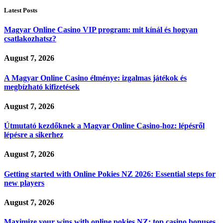
Latest Posts
Magyar Online Casino VIP program: mit kínál és hogyan
csatlakozhatsz?
August 7, 2026
A Magyar Online Casino élménye: izgalmas játékok és
megbízható kifizetések
August 7, 2026
Útmutató kezdőknek a Magyar Online Casino-hoz: lépésről
lépésre a sikerhez
August 7, 2026
Getting started with Online Pokies NZ 2026: Essential steps for
new players
August 7, 2026
Maximize your wins with online pokies NZ: top casino bonuses