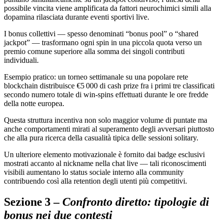
possibile vincita viene amplificata da fattori neurochimici simili alla
dopamina rilasciata durante eventi sportivi live.
I bonus collettivi — spesso denominati “bonus pool” o “shared
jackpot” — trasformano ogni spin in una piccola quota verso un
premio comune superiore alla somma dei singoli contributi
individuali.
Esempio pratico: un torneo settimanale su una popolare rete
blockchain distribuisce €5 000 di cash prize fra i primi tre classificati
secondo numero totale di win‑spins effettuati durante le ore fredde
della notte europea.
Questa struttura incentiva non solo maggior volume di puntate ma
anche comportamenti mirati al superamento degli avversari piuttosto
che alla pura ricerca della casualità tipica delle sessioni solitary.
Un ulteriore elemento motivazionale è fornito dai badge esclusivi
mostrati accanto al nickname nella chat live — tali riconoscimenti
visibili aumentano lo status sociale interno alla community
contribuendo così alla retention degli utenti più competitivi.
Sezione 3 –
Confronto diretto: tipologie di
bonus nei due contesti