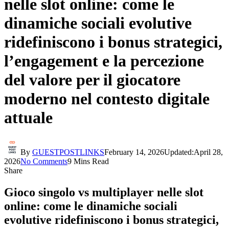
nelle slot online: come le
dinamiche sociali evolutive
ridefiniscono i bonus strategici,
l’engagement e la percezione
del valore per il giocatore
moderno nel contesto digitale
attuale
By
GUESTPOSTLINKS
February 14, 2026
Updated:
April 28,
2026
No Comments
9 Mins Read
Share
Gioco singolo vs multiplayer nelle slot
online: come le dinamiche sociali
evolutive ridefiniscono i bonus strategici,