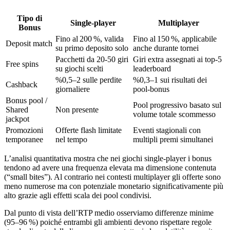
Tipo di
Single‑player
Multiplayer
Bonus
Fino al 200 %, valida
Fino al 150 %, applicabile
Deposit match
su primo deposito solo
anche durante tornei
Pacchetti da 20‑50 giri
Giri extra assegnati ai top‑5
Free spins
su giochi scelti
leaderboard
%0,5–2 sulle perdite
%0,3–1 sui risultati dei
Cashback
giornaliere
pool‑bonus
Bonus pool /
Pool progressivo basato sul
Shared
Non presente
volume totale scommesso
jackpot
Promozioni
Offerte flash limitate
Eventi stagionali con
temporanee
nel tempo
multipli premi simultanei
L’analisi quantitativa mostra che nei giochi single‑player i bonus
tendono ad avere una frequenza elevata ma dimensione contenuta
(“small bites”). Al contrario nei contesti multiplayer gli offerte sono
meno numerose ma con potenziale monetario significativamente più
alto grazie agli effetti scala dei pool condivisi.
Dal punto di vista dell’RTP medio osserviamo differenze minime
(95–96 %) poiché entrambi gli ambienti devono rispettare regole