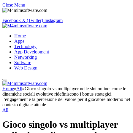
Close Menu
Facebook
X (Twitter)
Instagram
Home
Apps
Technology
App Development
Networking
Software
Web Design
Home
»
All
»
Gioco singolo vs multiplayer nelle slot online: come le
dinamiche sociali evolutive ridefiniscono i bonus strategici,
l’engagement e la percezione del valore per il giocatore moderno nel
contesto digitale attuale
All
Gioco singolo vs multiplayer