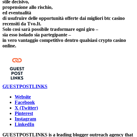
stile decisivo,
propensione allo rischio,
ed eventualità
di usufruire delle opportunità offerte dai migliori btc casino
recensiti da Tvo​.It.
Solo così sarà possibile trasformarе ogni giro –
sia esso isolado sia partegipante –
in vero vantaggio competitivo dentro qualsiasi crypto casino
online.
GUESTPOSTLINKS
Website
Facebook
X (Twitter)
Pinterest
Instagram
LinkedIn
GUESTPOSTLINKS is a leading blogger outreach agency that