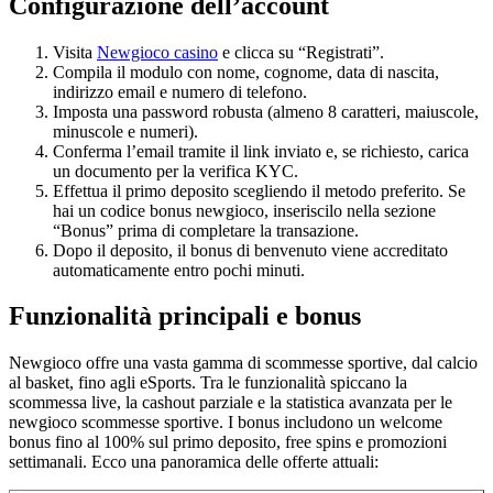
Configurazione dell’account
Visita
Newgioco casino
e clicca su “Registrati”.
Compila il modulo con nome, cognome, data di nascita,
indirizzo email e numero di telefono.
Imposta una password robusta (almeno 8 caratteri, maiuscole,
minuscole e numeri).
Conferma l’email tramite il link inviato e, se richiesto, carica
un documento per la verifica KYC.
Effettua il primo deposito scegliendo il metodo preferito. Se
hai un codice bonus newgioco, inseriscilo nella sezione
“Bonus” prima di completare la transazione.
Dopo il deposito, il bonus di benvenuto viene accreditato
automaticamente entro pochi minuti.
Funzionalità principali e bonus
Newgioco offre una vasta gamma di scommesse sportive, dal calcio
al basket, fino agli eSports. Tra le funzionalità spiccano la
scommessa live, la cashout parziale e la statistica avanzata per le
newgioco scommesse sportive. I bonus includono un welcome
bonus fino al 100% sul primo deposito, free spins e promozioni
settimanali. Ecco una panoramica delle offerte attuali: