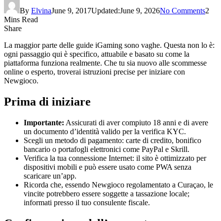
By
Elvina
June 9, 2017
Updated:
June 9, 2026
No Comments
2
Mins Read
Share
La maggior parte delle guide iGaming sono vaghe. Questa non lo è:
ogni passaggio qui è specifico, attuabile e basato su come la
piattaforma funziona realmente. Che tu sia nuovo alle scommesse
online o esperto, troverai istruzioni precise per iniziare con
Newgioco.
Prima di iniziare
Importante:
Assicurati di aver compiuto 18 anni e di avere
un documento d’identità valido per la verifica KYC.
Scegli un metodo di pagamento: carte di credito, bonifico
bancario o portafogli elettronici come PayPal e Skrill.
Verifica la tua connessione Internet: il sito è ottimizzato per
dispositivi mobili e può essere usato come PWA senza
scaricare un’app.
Ricorda che, essendo Newgioco regolamentato a Curaçao, le
vincite potrebbero essere soggette a tassazione locale;
informati presso il tuo consulente fiscale.