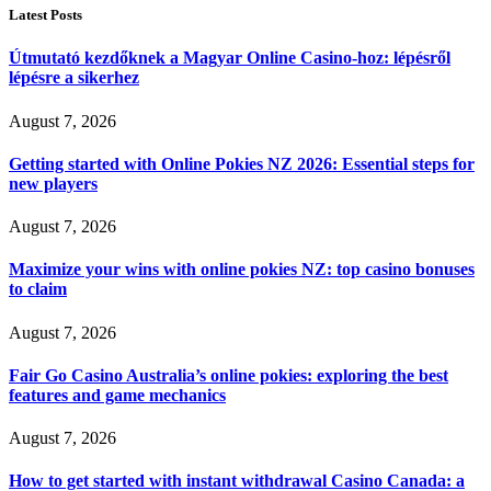
Latest Posts
Útmutató kezdőknek a Magyar Online Casino-hoz: lépésről
lépésre a sikerhez
August 7, 2026
Getting started with Online Pokies NZ 2026: Essential steps for
new players
August 7, 2026
Maximize your wins with online pokies NZ: top casino bonuses
to claim
August 7, 2026
Fair Go Casino Australia’s online pokies: exploring the best
features and game mechanics
August 7, 2026
How to get started with instant withdrawal Casino Canada: a