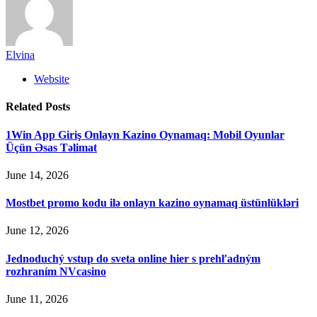
Elvina
Website
Related
Posts
1Win App Giriş Onlayn Kazino Oynamaq: Mobil Oyunlar
Üçün Əsas Təlimat
June 14, 2026
Mostbet promo kodu ilə onlayn kazino oynamaq üstünlükləri
June 12, 2026
Jednoduchý vstup do sveta online hier s prehľadným
rozhraním NVcasino
June 11, 2026