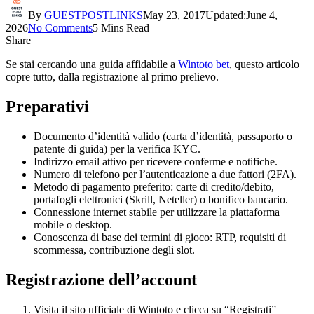
By
GUESTPOSTLINKS
May 23, 2017
Updated:
June 4,
2026
No Comments
5 Mins Read
Share
Se stai cercando una guida affidabile a
Wintoto bet
, questo articolo
copre tutto, dalla registrazione al primo prelievo.
Preparativi
Documento d’identità valido (carta d’identità, passaporto o
patente di guida) per la verifica KYC.
Indirizzo email attivo per ricevere conferme e notifiche.
Numero di telefono per l’autenticazione a due fattori (2FA).
Metodo di pagamento preferito: carte di credito/debito,
portafogli elettronici (Skrill, Neteller) o bonifico bancario.
Connessione internet stabile per utilizzare la piattaforma
mobile o desktop.
Conoscenza di base dei termini di gioco: RTP, requisiti di
scommessa, contribuzione degli slot.
Registrazione dell’account
Visita il sito ufficiale di Wintoto e clicca su “Registrati”