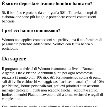
È sicuro depositare tramite bonifico bancario?
Sì, il bonifico è protetto da crittografia SSL. Tuttavia, i tempi di
elaborazione sono più lunghi e potrebbero esserci commissioni
bancarie.
I prelievi hanno commissioni?
Wintoto non applica commissioni sui prelievi, ma il tuo fornitore di
pagamento potrebbe addebitarne. Verifica con la tua banca o
portafoglio.
Da sapere
Il programma fedeltà di Wintoto è strutturato a livelli: Bronzo,
Argento, Oro e Platino. Accumuli punti per ogni scommessa
piazzata (1 punto ogni 10€ giocati). Raggiungendo soglie di punti,
sali di livello e sblocchi vantaggi: cashback settimanale (fino al 10%
per Platino), bonus personalizzati, prelievi prioritari e un account
manager dedicato. I punti non scadono finché l’account è attivo.
Inoltre, i membri Platino ricevono inviti a tornei esclusivi e regali di
compleanno.
Seguendo questa guida, potrai sfruttare al meglio l’esperienza su