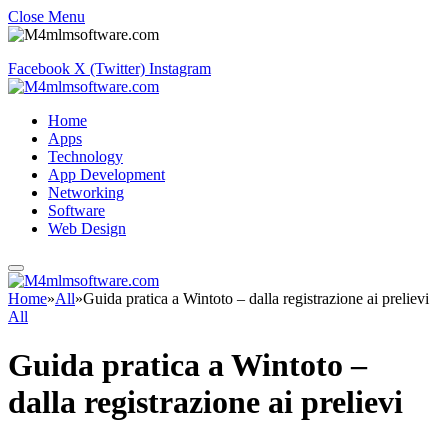
Close Menu
Facebook
X (Twitter)
Instagram
Home
Apps
Technology
App Development
Networking
Software
Web Design
Home
»
All
»
Guida pratica a Wintoto – dalla registrazione ai prelievi
All
Guida pratica a Wintoto –
dalla registrazione ai prelievi