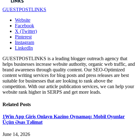
GUESTPOSTLINKS
Website
Facebook
X (Twitter)
Pinterest
Instagram
LinkedIn
GUESTPOSTLINKS is a leading blogger outreach agency that
helps businesses increase website authority, organic web traffic, and
brand awareness through quality content. Our SEO-Optimized
content writing services for blog posts and press releases are best
suitable for businesses that are looking to rank above the
competition. With our article publication services, we can help your
website rank higher in SERPS and get more leads.
Related
Posts
1Win App Giriş Onlayn Kazino Oynamaq: Mobil Oyunlar
Üçün Əsas Təlimat
June 14, 2026