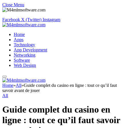
Close Menu
Facebook
X (Twitter)
Instagram
Home
Apps
Technology
App Development
Networking
Software
Web Design
Home
»
All
»
Guide complet du casino en ligne : tout ce qu’il faut
savoir avant de jouer
All
Guide complet du casino en
ligne : tout ce qu’il faut savoir