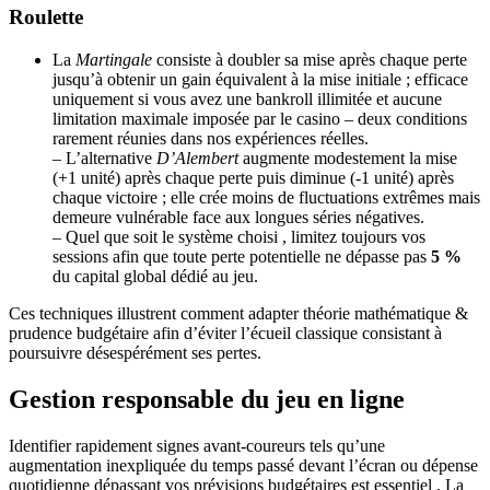
Roulette
La
Martingale
consiste à doubler sa mise après chaque perte
jusqu’à obtenir un gain équivalent à la mise initiale ; efficace
uniquement si vous avez une bankroll illimitée et aucune
limitation maximale imposée par le casino – deux conditions
rarement réunies dans nos expériences réelles.
– L’alternative
D’Alembert
augmente modestement la mise
(+1 unité) après chaque perte puis diminue (-1 unité) après
chaque victoire ; elle crée moins de fluctuations extrêmes mais
demeure vulnérable face aux longues séries négatives.
– Quel que soit le système choisi , limitez toujours vos
sessions afin que toute perte potentielle ne dépasse pas
5 %
du capital global dédié au jeu.
Ces techniques illustrent comment adapter théorie mathématique &
prudence budgétaire afin d’éviter l’écueil classique consistant à
poursuivre désespérément ses pertes.
Gestion responsable du jeu en ligne
Identifier rapidement signes avant-coureurs tels qu’une
augmentation inexpliquée du temps passé devant l’écran ou dépense
quotidienne dépassant vos prévisions budgétaires est essentiel . La