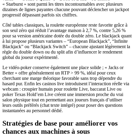
« Starburst » sont parmi les titres incontournables avec plusieurs
dizaines de lignes payantes chacune pouvant déclencher un jackpot
progressif dépassant parfois six chiffres.
Côté tables classiques, la roulette européenne reste favorite grâce à
son seul zéro qui réduit l’avantage maison à 2,7 %, contre 5,26 %
pour sa version américaine dotée du double zéro. Le blackjack quant
à lui propose plusieurs variantes – “European Blackjack”, “Infinite
Blackjack” ou “Blackjack Switch” – chacune ajustant légèrement la
règle du double down ou du split afin d’influencer le rendement
global du joueur expérimenté.
Le vidéo‑poker conserve également une place solide ; « Jacks or
Better » offre généralement un RTP > 99 %, idéal pour ceux
cherchant une marge théorique favorable sans trop dépendre du
hasard pur. Enfin les casinos live introduisent l’interaction réelle via
webcam : croupier humain pour roulette Live, baccarat Live ou
poker Texas Hold’em Live créent une immersion proche du vrai
salon physique tout en permettant aux joueurs français d’utiliser
leurs outils préférés (chat texte intégré) pour poser des questions
instantanées au personnel dédié.
Stratégies de base pour améliorer vos
chances aux machines à sous