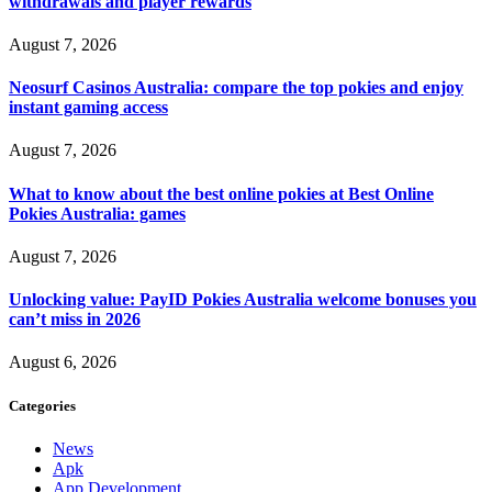
withdrawals and player rewards
August 7, 2026
Neosurf Casinos Australia: compare the top pokies and enjoy
instant gaming access
August 7, 2026
What to know about the best online pokies at Best Online
Pokies Australia: games
August 7, 2026
Unlocking value: PayID Pokies Australia welcome bonuses you
can’t miss in 2026
August 6, 2026
Categories
News
Apk
App Development