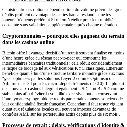
Choisir entre ces options dépend surtout du volume prévu : les gros
dépôts profitent davantage des cartes bancaires tandis que les
joueurs fréquents préfèrent Skrill ou Neteller pour leur rapidité
constante sans validation supplémentaire après chaque opération.
Cryptomonnaies – pourquoi elles gagnent du terrain
dans les casinos online
Bitcoin offre l’avantage décisif d’un retrait souvent finalisé en moins
d’une heure grâce au réseau peer‑to‑peer qui contourne les
intermédiaires bancaires traditionnels ; cela réduit considérablement
le risque de blocage lié aux vérifications KYC classiques. Ethereum
bénéficie quant à lui d’une structure tarifaire moindre grâce aux frais
“gas” optimisés par les solutions Layer‑2 comme Optimism ou
Arbitrum – idéal pour les micro‑dépôts fréquents (< €10). La plupart
des nouveaux casinos intègrent également USDT ou BUSD comme
stablecoins afin d’éviter la volatilité excessive tout en conservant
l’anonymat cryptographique requis par certains joueurs soucieux de
leur confidentialité fiscale française. Cependant il faut rester vigilant
quant aux régulations locales qui peuvent imposer davantage de
contrôles AML sur les portefeuilles actifs depuis plus de six mois .
Processus de retrait : délais, vérifications d’identité &