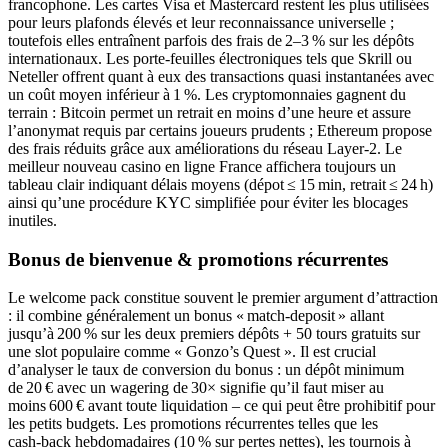
francophone. Les cartes Visa et Mastercard restent les plus utilisées
pour leurs plafonds élevés et leur reconnaissance universelle ;
toutefois elles entraînent parfois des frais de 2–3 % sur les dépôts
internationaux. Les porte‑feuilles électroniques tels que Skrill ou
Neteller offrent quant à eux des transactions quasi instantanées avec
un coût moyen inférieur à 1 %. Les cryptomonnaies gagnent du
terrain : Bitcoin permet un retrait en moins d’une heure et assure
l’anonymat requis par certains joueurs prudents ; Ethereum propose
des frais réduits grâce aux améliorations du réseau Layer‑2. Le
meilleur nouveau casino en ligne France affichera toujours un
tableau clair indiquant délais moyens (dépot ≤ 15 min, retrait ≤ 24 h)
ainsi qu’une procédure KYC simplifiée pour éviter les blocages
inutiles.
Bonus de bienvenue & promotions récurrentes
Le welcome pack constitue souvent le premier argument d’attraction
: il combine généralement un bonus « match‑deposit » allant
jusqu’à 200 % sur les deux premiers dépôts + 50 tours gratuits sur
une slot populaire comme « Gonzo’s Quest ». Il est crucial
d’analyser le taux de conversion du bonus : un dépôt minimum
de 20 € avec un wagering de 30× signifie qu’il faut miser au
moins 600 € avant toute liquidation – ce qui peut être prohibitif pour
les petits budgets. Les promotions récurrentes telles que les
cash‑back hebdomadaires (10 % sur pertes nettes), les tournois à