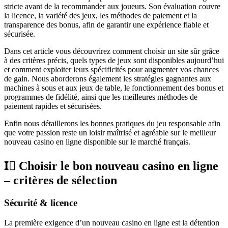
stricte avant de la recommander aux joueurs. Son évaluation couvre
la licence, la variété des jeux, les méthodes de paiement et la
transparence des bonus, afin de garantir une expérience fiable et
sécurisée.
Dans cet article vous découvrirez comment choisir un site sûr grâce
à des critères précis, quels types de jeux sont disponibles aujourd’hui
et comment exploiter leurs spécificités pour augmenter vos chances
de gain. Nous aborderons également les stratégies gagnantes aux
machines à sous et aux jeux de table, le fonctionnement des bonus et
programmes de fidélité, ainsi que les meilleures méthodes de
paiement rapides et sécurisées.
Enfin nous détaillerons les bonnes pratiques du jeu responsable afin
que votre passion reste un loisir maîtrisé et agréable sur le meilleur
nouveau casino en ligne disponible sur le marché français.
I️⃣ Choisir le bon nouveau casino en ligne
– critères de sélection
Sécurité & licence
La première exigence d’un nouveau casino en ligne est la détention