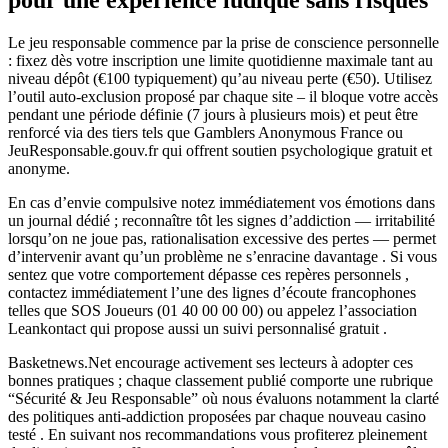
Le jeu responsable commence par la prise de conscience personnelle
: fixez dès votre inscription une limite quotidienne maximale tant au
niveau dépôt (€100 typiquement) qu’au niveau perte (€50). Utilisez
l’outil auto‑exclusion proposé par chaque site – il bloque votre accès
pendant une période définie (7 jours à plusieurs mois) et peut être
renforcé via des tiers tels que Gamblers Anonymous France ou
JeuResponsable.gouv.fr qui offrent soutien psychologique gratuit et
anonyme.
En cas d’envie compulsive notez immédiatement vos émotions dans
un journal dédié ; reconnaître tôt les signes d’addiction — irritabilité
lorsqu’on ne joue pas, rationalisation excessive des pertes — permet
d’intervenir avant qu’un problème ne s’enracine davantage . Si vous
sentez que votre comportement dépasse ces repères personnels ,
contactez immédiatement l’une des lignes d’écoute francophones
telles que SOS Joueurs (01 40 00 00 00) ou appelez l’association
Leankontact qui propose aussi un suivi personnalisé gratuit .
Basketnews.Net encourage activement ses lecteurs à adopter ces
bonnes pratiques ; chaque classement publié comporte une rubrique
“Sécurité & Jeu Responsable” où nous évaluons notamment la clarté
des politiques anti‑addiction proposées par chaque nouveau casino
testé . En suivant nos recommandations vous profiterez pleinement