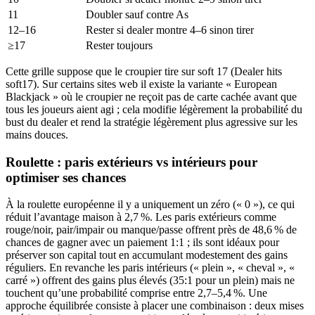
11
Doubler sauf contre As
12–16
Rester si dealer montre 4–6 sinon tirer
≥17
Rester toujours
Cette grille suppose que le croupier tire sur soft 17 (Dealer hits
soft17). Sur certains sites web il existe la variante « European
Blackjack » où le croupier ne reçoit pas de carte cachée avant que
tous les joueurs aient agi ; cela modifie légèrement la probabilité du
bust du dealer et rend la stratégie légèrement plus agressive sur les
mains douces.
Roulette : paris extérieurs vs intérieurs pour
optimiser ses chances
À la roulette européenne il y a uniquement un zéro (« 0 »), ce qui
réduit l’avantage maison à 2,7 %. Les paris extérieurs comme
rouge/noir, pair/impair ou manque/passe offrent près de 48,6 % de
chances de gagner avec un paiement 1:1 ; ils sont idéaux pour
préserver son capital tout en accumulant modestement des gains
réguliers. En revanche les paris intérieurs (« plein », « cheval », «
carré ») offrent des gains plus élevés (35:1 pour un plein) mais ne
touchent qu’une probabilité comprise entre 2,7–5,4 %. Une
approche équilibrée consiste à placer une combinaison : deux mises