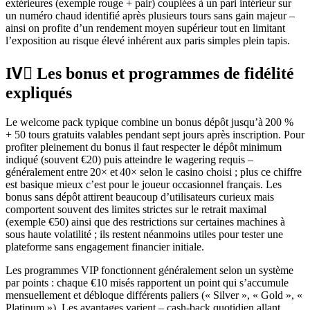
extérieures (exemple rouge + pair) couplées à un pari intérieur sur
un numéro chaud identifié après plusieurs tours sans gain majeur –
ainsi on profite d’un rendement moyen supérieur tout en limitant
l’exposition au risque élevé inhérent aux paris simples plein tapis.
IV️⃣ Les bonus et programmes de fidélité
expliqués
Le welcome pack typique combine un bonus dépôt jusqu’à 200 %
+ 50 tours gratuits valables pendant sept jours après inscription. Pour
profiter pleinement du bonus il faut respecter le dépôt minimum
indiqué (souvent €20) puis atteindre le wagering requis –
généralement entre 20× et 40× selon le casino choisi ; plus ce chiffre
est basique mieux c’est pour le joueur occasionnel français. Les
bonus sans dépôt attirent beaucoup d’utilisateurs curieux mais
comportent souvent des limites strictes sur le retrait maximal
(exemple €50) ainsi que des restrictions sur certaines machines à
sous haute volatilité ; ils restent néanmoins utiles pour tester une
plateforme sans engagement financier initiale.
Les programmes VIP fonctionnent généralement selon un système
par points : chaque €10 misés rapportent un point qui s’accumule
mensuellement et débloque différents paliers (« Silver », « Gold », «
Platinum »). Les avantages varient – cash‑back quotidien allant