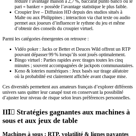
réduire l’avantage maison à 2,7 %, baccarat punto banco où le
pari « banker » possède l’avantage statistique le plus faible.
Croupier live – Diffusion HD depuis des studios situés à
Malte ou aux Philippines ; interaction via chat texte ou audio
permet aux joueurs d’influencer le rythme du jeu et même
d’obtenir des conseils du croupier virtuel.
Parmi les catégories émergentes on retrouve :
Vidéo poker : Jacks or Better et Deuces Wild offrent un RTP
pouvant dépasser 99 % lorsqu’ils sont joués optimalement.
Bingo virtuel : Parties rapides avec tirages toutes les cinq
minutes ; souvent accompagnées de jackpots communautaires.
Keno & loteries numériques : Jeux basés sur tirage aléatoire
où la probabilité est clairement affichée avant chaque mise.
Ces diversités permettent aux amateurs français d’explorer différents
univers sans quitter leur canapé tout en conservant la possibilité
d’ajuster leur niveau de risque selon leurs préférences personnelles.
III️⃣ Stratégies gagnantes aux machines à
sous et aux jeux de table
Machines à sous : RTP, volatilité & lignes payantes