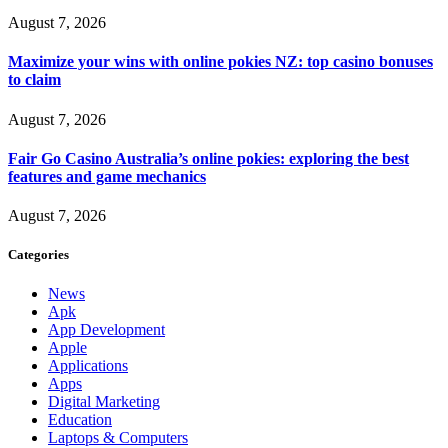
August 7, 2026
Maximize your wins with online pokies NZ: top casino bonuses
to claim
August 7, 2026
Fair Go Casino Australia’s online pokies: exploring the best
features and game mechanics
August 7, 2026
Categories
News
Apk
App Development
Apple
Applications
Apps
Digital Marketing
Education
Laptops & Computers