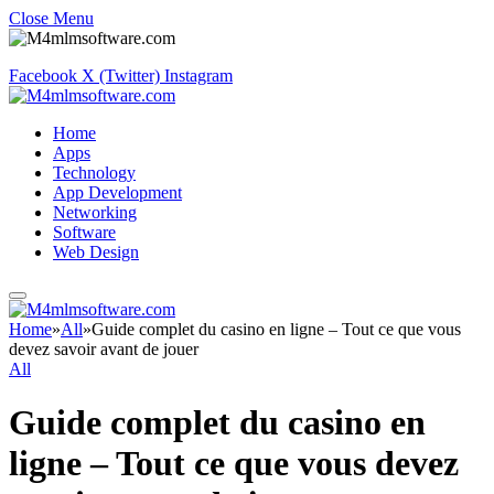
Close Menu
Facebook
X (Twitter)
Instagram
Home
Apps
Technology
App Development
Networking
Software
Web Design
Home
»
All
»
Guide complet du casino en ligne – Tout ce que vous
devez savoir avant de jouer
All
Guide complet du casino en
ligne – Tout ce que vous devez