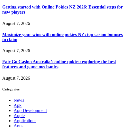
Getting started with Online Pokies NZ 2026: Essential steps for
new players
August 7, 2026
Maximize your wins with online pokies NZ: top casino bonuses
to claim
August 7, 2026
Fair Go Casino Australia’s online pokies: exploring the best
features and game mechanics
August 7, 2026
Categories
News
Apk
App Development
Apple
Applications
Apps