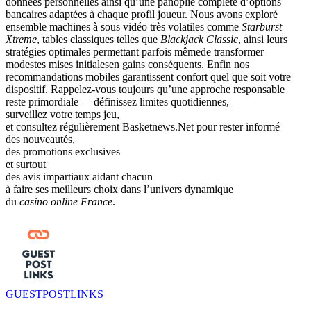
données personnelles ainsi qu’une panoplie complète d’options
bancaires adaptées à chaque profil joueur.​ Nous avons exploré
ensemble machines à sous vidéo très volatiles comme
Starburst
Xtreme
, tables classiques telles que
Blackjack Classic
, ainsi leurs
stratégies optimales permettant parfois mêmede transformer
modestes mises initiales​en gains conséquents.​ Enfin nos
recommandations mobiles garantissent confort quel que soit votre
dispositif.​ Rappelez‑vous toujours qu’une approche responsable
reste primordiale — définissez limites quotidiennes,
surveillez votre temps jeu,
et consultez régulièrement Basketnews.Net pour rester informé
des nouveautés,
des promotions exclusives
et surtout
des avis impartiaux aidant chacun
à faire ses meilleurs choix dans l’univers dynamique
du
casino online France
.
GUESTPOSTLINKS