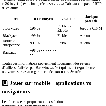
(<20 buy‑ins) évite bust précoce.\n\n#### Tableau comparatif RTP
& volatilité
Jackpot
Jeu
RTP moyen
Volatilité
potentiel
Faible ↔︎
Slots vidéo
≥96 %
Jusqu’à €10 M
Élevée
Blackjack
≈99 %
Faible
Aucun
Roulette
≈97 %
Faible
Aucun
européenne
≈98 % • • • • • • •
Baccarat
• •
Toutes ces informations proviennent notamment des revues
détaillées réalisées par Basketnews.Net qui testent régulièrement
nouvelles sorties afin garantir précision RTP déclarée.
6️⃣ Jouer sur mobile : applications vs
navigateurs
Les fournisseurs proposent deux solutions
distinctes.\n\nApplications natives