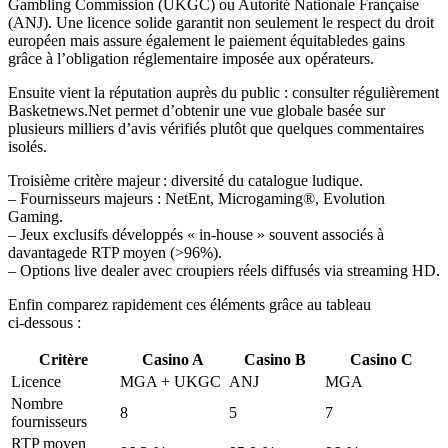
Gambling Commission (UKGC) ou Autorité Nationale Française
(ANJ). Une licence solide garantit non seulement le respect du droit
européen mais assure également le paiement équitabledes gains
grâce à l’obligation réglementaire imposée aux opérateurs.
Ensuite vient la réputation auprès du public : consulter régulièrement
Basketnews.Net permet d’obtenir une vue globale basée sur
plusieurs milliers d’avis vérifiés plutôt que quelques commentaires
isolés.
Troisième critère majeur : diversité du catalogue ludique.
– Fournisseurs majeurs : NetEnt, Microgaming®, Evolution
Gaming.
– Jeux exclusifs développés « in‑house » souvent associés à
davantagede RTP moyen (>96%).
– Options live dealer avec croupiers réels diffusés via streaming HD.
Enfin comparez rapidement ces éléments grâce au tableau
ci‑dessous :
Critère
Casino A
Casino B
Casino C
Licence
MGA + UKGC
ANJ
MGA
Nombre
8
5
7
fournisseurs
RTP moyen