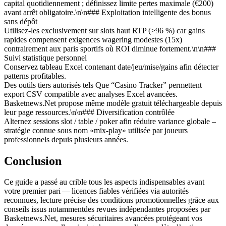
capital quotidiennement ; définissez limite pertes maximale (€200)
avant arrêt obligatoire.\n\n### Exploitation intelligente des bonus
sans dépôt
Utilisez-les exclusivement sur slots haut RTP (>96 %) car gains
rapides compensent exigences wagering modestes (15x)
contrairement aux paris sportifs où ROI diminue fortement.\n\n###
Suivi statistique personnel
Conservez tableau Excel contenant date/jeu/mise/gains afin détecter
patterns profitables.
Des outils tiers autorisés tels Que “Casino Tracker” permettent
export CSV compatible avec analyses Excel avancées.
Basketnews.Net propose même modèle gratuit téléchargeable depuis
leur page ressources.\n\n### Diversification contrôlée
Alternez sessions slot / table / poker afin réduire variance globale –
stratégie connue sous nom «mix‑play» utilisée par joueurs
professionnels depuis plusieurs années.
Conclusion
Ce guide a passé au crible tous les aspects indispensables avant
votre premier pari — licences fiables vérifiées via autorités
reconnues, lecture précise des conditions promotionnelles grâce aux
conseils issus notammentdes revues indépendantes proposées par
Basketnews.Net, mesures sécuritaires avancées protégeant vos