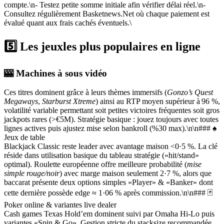
compte.\n- Testez petite somme initiale afin vérifier délai réel.\n-
Consultez régulièrement Basketnews.Net où chaque paiement est
évalué quant aux frais cachés éventuels.\
5️⃣ Les jeuxles plus populaires en ligne
🎰 Machines à sous vidéo
Ces titres dominent grâce à leurs thèmes immersifs (
Gonzo’s Quest
Megaways
,
Starburst Xtreme
) ainsi au RTP moyen supérieur à 96 %,
volatilité variable permettant soit petites victoires fréquentes soit gros
jackpots rares (>€5M). Stratégie basique : jouez toujours avec toutes
lignes actives puis ajustez mise selon bankroll (%30 max).\n\n### ♠️
Jeux de table
Blackjack Classic reste leader avec avantage maison <0·5 %. La clé
réside dans utilisation basique du tableau stratégie («hit/stand»
optimal). Roulette européenne offre meilleure probabilité (
mise
simple rouge/noir
) avec marge maison seulement 2·7 %, alors que
baccarat présente deux options simples «Player» & «Banker» dont
cette dernière possède edge ≈ 1·06 % après commission.\n\n### 🃏
Poker online & variantes live dealer
Cash games Texas Hold’em dominent suivi par Omaha Hi-Lo puis
variantes «Spin & Go». Gestion stricte du stacksize recommandée