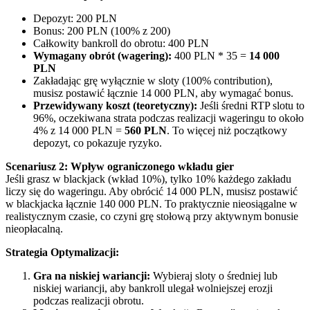
Depozyt: 200 PLN
Bonus: 200 PLN (100% z 200)
Całkowity bankroll do obrotu: 400 PLN
Wymagany obrót (wagering):
400 PLN * 35 =
14 000
PLN
Zakładając grę wyłącznie w sloty (100% contribution),
musisz postawić łącznie 14 000 PLN, aby wymagać bonus.
Przewidywany koszt (teoretyczny):
Jeśli średni RTP slotu to
96%, oczekiwana strata podczas realizacji wageringu to około
4% z 14 000 PLN =
560 PLN
. To więcej niż początkowy
depozyt, co pokazuje ryzyko.
Scenariusz 2: Wpływ ograniczonego wkładu gier
Jeśli grasz w blackjack (wkład 10%), tylko 10% każdego zakładu
liczy się do wageringu. Aby obrócić 14 000 PLN, musisz postawić
w blackjacka łącznie 140 000 PLN. To praktycznie nieosiągalne w
realistycznym czasie, co czyni grę stołową przy aktywnym bonusie
nieopłacalną.
Strategia Optymalizacji:
Gra na niskiej wariancji:
Wybieraj sloty o średniej lub
niskiej wariancji, aby bankroll ulegał wolniejszej erozji
podczas realizacji obrotu.