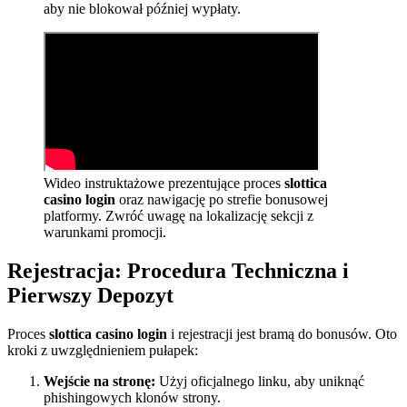
aby nie blokował później wypłaty.
Wideo instruktażowe prezentujące proces
slottica
casino login
oraz nawigację po strefie bonusowej
platformy. Zwróć uwagę na lokalizację sekcji z
warunkami promocji.
Rejestracja: Procedura Techniczna i
Pierwszy Depozyt
Proces
slottica casino login
i rejestracji jest bramą do bonusów. Oto
kroki z uwzględnieniem pułapek:
Wejście na stronę:
Użyj oficjalnego linku, aby uniknąć
phishingowych klonów strony.