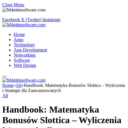
Close Menu
Facebook
X (Twitter)
Instagram
Home
Apps
Technology
App Development
Networking
Software
Web Design
Home
»
All
»
Handbook: Matematyka Bonusów Slottica – Wyliczenia
i Strategie dla Zaawansowanych
All
Handbook: Matematyka
Bonusów Slottica – Wyliczenia