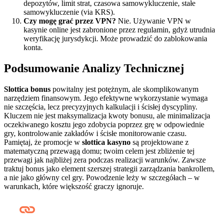
depozytów, limit strat, czasowa samowykluczenie, stałe
samowykluczenie (via KRS).
Czy mogę grać przez VPN?
Nie. Używanie VPN w
kasynie online jest zabronione przez regulamin, gdyż utrudnia
weryfikację jurysdykcji. Może prowadzić do zablokowania
konta.
Podsumowanie Analizy Technicznej
Slottica bonus
powitalny jest potężnym, ale skomplikowanym
narzędziem finansowym. Jego efektywne wykorzystanie wymaga
nie szczęścia, lecz precyzyjnych kalkulacji i ścisłej dyscypliny.
Kluczem nie jest maksymalizacja kwoty bonusu, ale minimalizacja
oczekiwanego kosztu jego zdobycia poprzez grę w odpowiednie
gry, kontrolowanie zakładów i ścisłe monitorowanie czasu.
Pamiętaj, że promocje w
slottica kasyno
są projektowane z
matematyczną przewagą domu; twoim celem jest zbliżenie tej
przewagi jak najbliżej zera podczas realizacji warunków. Zawsze
traktuj bonus jako element szerszej strategii zarządzania bankrollem,
a nie jako główny cel gry. Powodzenie leży w szczegółach – w
warunkach, które większość graczy ignoruje.