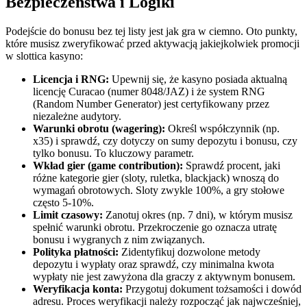
Bezpieczeństwa i Logiki
Podejście do bonusu bez tej listy jest jak gra w ciemno. Oto punkty,
które musisz zweryfikować przed aktywacją jakiejkolwiek promocji
w slottica kasyno:
Licencja i RNG:
Upewnij się, że kasyno posiada aktualną
licencję Curacao (numer 8048/JAZ) i że system RNG
(Random Number Generator) jest certyfikowany przez
niezależne audytory.
Warunki obrotu (wagering):
Określ współczynnik (np.
x35) i sprawdź, czy dotyczy on sumy depozytu i bonusu, czy
tylko bonusu. To kluczowy parametr.
Wkład gier (game contribution):
Sprawdź procent, jaki
różne kategorie gier (sloty, ruletka, blackjack) wnoszą do
wymagań obrotowych. Sloty zwykle 100%, a gry stołowe
często 5-10%.
Limit czasowy:
Zanotuj okres (np. 7 dni), w którym musisz
spełnić warunki obrotu. Przekroczenie go oznacza utratę
bonusu i wygranych z nim związanych.
Polityka płatności:
Zidentyfikuj dozwolone metody
depozytu i wypłaty oraz sprawdź, czy minimalna kwota
wypłaty nie jest zawyżona dla graczy z aktywnym bonusem.
Weryfikacja konta:
Przygotuj dokument tożsamości i dowód
adresu. Proces weryfikacji należy rozpocząć jak najwcześniej,