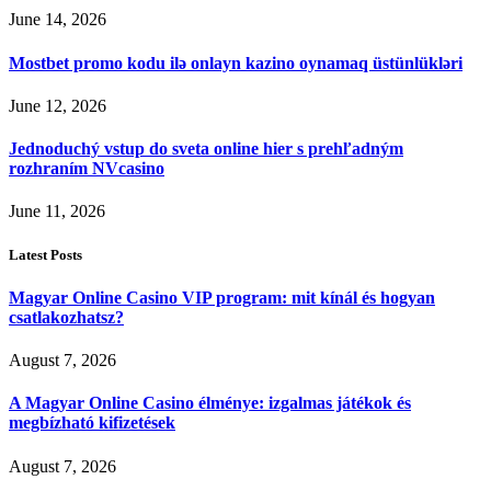
June 14, 2026
Mostbet promo kodu ilə onlayn kazino oynamaq üstünlükləri
June 12, 2026
Jednoduchý vstup do sveta online hier s prehľadným
rozhraním NVcasino
June 11, 2026
Latest Posts
Magyar Online Casino VIP program: mit kínál és hogyan
csatlakozhatsz?
August 7, 2026
A Magyar Online Casino élménye: izgalmas játékok és
megbízható kifizetések
August 7, 2026