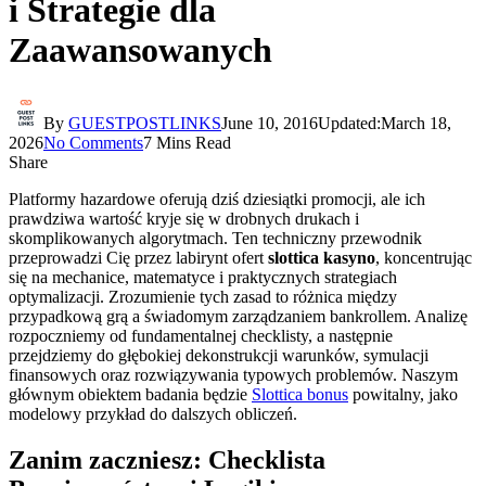
i Strategie dla
Zaawansowanych
By
GUESTPOSTLINKS
June 10, 2016
Updated:
March 18,
2026
No Comments
7 Mins Read
Share
Platformy hazardowe oferują dziś dziesiątki promocji, ale ich
prawdziwa wartość kryje się w drobnych drukach i
skomplikowanych algorytmach. Ten techniczny przewodnik
przeprowadzi Cię przez labirynt ofert
slottica kasyno
, koncentrując
się na mechanice, matematyce i praktycznych strategiach
optymalizacji. Zrozumienie tych zasad to różnica między
przypadkową grą a świadomym zarządzaniem bankrollem. Analizę
rozpoczniemy od fundamentalnej checklisty, a następnie
przejdziemy do głębokiej dekonstrukcji warunków, symulacji
finansowych oraz rozwiązywania typowych problemów. Naszym
głównym obiektem badania będzie
Slottica bonus
powitalny, jako
modelowy przykład do dalszych obliczeń.
Zanim zaczniesz: Checklista