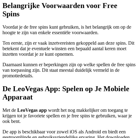
Belangrijke Voorwaarden voor Free
Spins
Voordat je de free spins kunt gebruiken, is het belangrijk om op de
hoogte te zijn van enkele essentiële voorwaarden.
Ten eerste, zijn er vaak inzetvereisten gekoppeld aan deze spins. Dit
betekent dat je eventuele winsten een bepaald aantal keren moet
inzetten voordat je ze kunt opnemen.
Daarnaast kunnen er beperkingen zijn op welke spellen de free spins
van toepassing zijn. Dit staat meestal duidelijk vermeld in de
promotiedetails.
De LeoVegas App: Spelen op Je Mobiele
Apparaat
Met de
LeoVegas app
wordt het nog makkelijker om toegang te
krijgen tot je favoriete spellen en je free spins te gebruiken, waar je
ook bent.
De app is beschikbaar voor zowel iOS als Android en biedt een
gestroomlijnde en gebruiksvriendelijke ervaring. Het downloaden