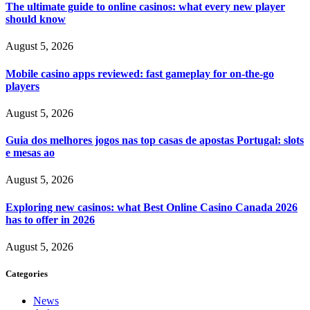
The ultimate guide to online casinos: what every new player
should know
August 5, 2026
Mobile casino apps reviewed: fast gameplay for on-the-go
players
August 5, 2026
Guia dos melhores jogos nas top casas de apostas Portugal: slots
e mesas ao
August 5, 2026
Exploring new casinos: what Best Online Casino Canada 2026
has to offer in 2026
August 5, 2026
Categories
News