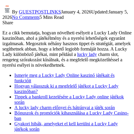
By
GUESTPOSTLINKS
January 4, 2026
Updated:
January 5,
2026
No Comments
5 Mins Read
Share
Ez a cikk bemutatja, hogyan növelheti esélyeit a Lucky Lady Online
kaszinóban, ahol a játékélmény és a nyerési lehetőségek egyaránt
izgalmasak. Megosztok néhány hasznos tippet és stratégiát, amelyek
segíthetnek abban, hogy a lehető legjobb formáját hozza. A Lucky
Lady különböző játékai, mint például a
lucky lady
charm slot,
rengeteg szórakozást kínálnak, és a megfelelő megközelítéssel a
nyerési esélyei is növekedhetnek.
Ismerje meg a Lucky Lady Online kaszinó játékait és
funkcióit
Hogyan válasszuk ki a megfelelő játékot a Lucky Lady
kaszinóban?
Tippek a bankroll kezelésére a Lucky Lady online játékok
során
A lucky lady charm előnyei és hátrányai a játék során
Bónuszok és promóciók kihasználása a Lucky Lady Casino-
ban
Gyakori hibák, amelyeket el kell kerülni a Lucky Lady
játékok során