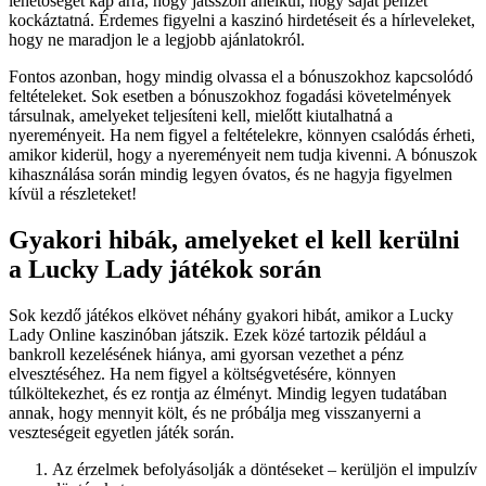
lehetőséget kap arra, hogy játsszon anélkül, hogy saját pénzét
kockáztatná. Érdemes figyelni a kaszinó hirdetéseit és a hírleveleket,
hogy ne maradjon le a legjobb ajánlatokról.
Fontos azonban, hogy mindig olvassa el a bónuszokhoz kapcsolódó
feltételeket. Sok esetben a bónuszokhoz fogadási követelmények
társulnak, amelyeket teljesíteni kell, mielőtt kiutalhatná a
nyereményeit. Ha nem figyel a feltételekre, könnyen csalódás érheti,
amikor kiderül, hogy a nyereményeit nem tudja kivenni. A bónuszok
kihasználása során mindig legyen óvatos, és ne hagyja figyelmen
kívül a részleteket!
Gyakori hibák, amelyeket el kell kerülni
a Lucky Lady játékok során
Sok kezdő játékos elkövet néhány gyakori hibát, amikor a Lucky
Lady Online kaszinóban játszik. Ezek közé tartozik például a
bankroll kezelésének hiánya, ami gyorsan vezethet a pénz
elvesztéséhez. Ha nem figyel a költségvetésére, könnyen
túlköltekezhet, és ez rontja az élményt. Mindig legyen tudatában
annak, hogy mennyit költ, és ne próbálja meg visszanyerni a
veszteségeit egyetlen játék során.
Az érzelmek befolyásolják a döntéseket – kerüljön el impulzív