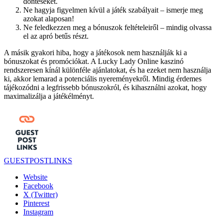
döntéseket.
Ne hagyja figyelmen kívül a játék szabályait – ismerje meg
azokat alaposan!
Ne feledkezzen meg a bónuszok feltételeiről – mindig olvassa
el az apró betűs részt.
A másik gyakori hiba, hogy a játékosok nem használják ki a
bónuszokat és promóciókat. A Lucky Lady Online kaszinó
rendszeresen kínál különféle ajánlatokat, és ha ezeket nem használja
ki, akkor lemarad a potenciális nyereményekről. Mindig érdemes
tájékozódni a legfrissebb bónuszokról, és kihasználni azokat, hogy
maximalizálja a játékélményt.
GUESTPOSTLINKS
Website
Facebook
X (Twitter)
Pinterest
Instagram