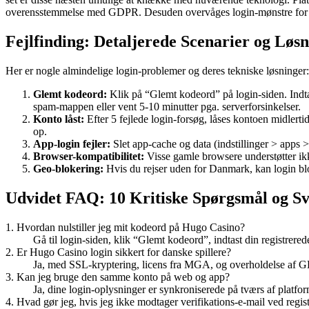
overensstemmelse med GDPR. Desuden overvåges login-mønstre for mistæn
Fejlfinding: Detaljerede Scenarier og Løs
Her er nogle almindelige login-problemer og deres tekniske løsninger:
Glemt kodeord:
Klik på “Glemt kodeord” på login-siden. Indtas
spam-mappen eller vent 5-10 minutter pga. serverforsinkelser.
Konto låst:
Efter 5 fejlede login-forsøg, låses kontoen midlertid
op.
App-login fejler:
Slet app-cache og data (indstillinger > apps > 
Browser-kompatibilitet:
Visse gamle browsere understøtter ik
Geo-blokering:
Hvis du rejser uden for Danmark, kan login bl
Udvidet FAQ: 10 Kritiske Spørgsmål og S
1. Hvordan nulstiller jeg mit kodeord på Hugo Casino?
Gå til login-siden, klik “Glemt kodeord”, indtast din registrered
2. Er Hugo Casino login sikkert for danske spillere?
Ja, med SSL-kryptering, licens fra MGA, og overholdelse af GDPR
3. Kan jeg bruge den samme konto på web og app?
Ja, dine login-oplysninger er synkroniserede på tværs af plat
4. Hvad gør jeg, hvis jeg ikke modtager verifikations-e-mail ved regis