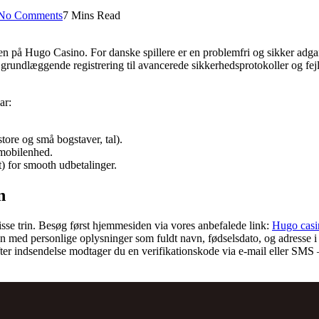
No Comments
7 Mins Read
på Hugo Casino. For danske spillere er en problemfri og sikker adgang
grundlæggende registrering til avancerede sikkerhedsprotokoller og fejl
ar:
tore og små bogstaver, tal).
 mobilenhed.
t) for smooth udbetalinger.
n
disse trin. Besøg først hjemmesiden via vores anbefalede link:
Hugo casi
aren med personlige oplysninger som fuldt navn, fødselsdato, og adres
ter indsendelse modtager du en verifikationskode via e-mail eller SMS 