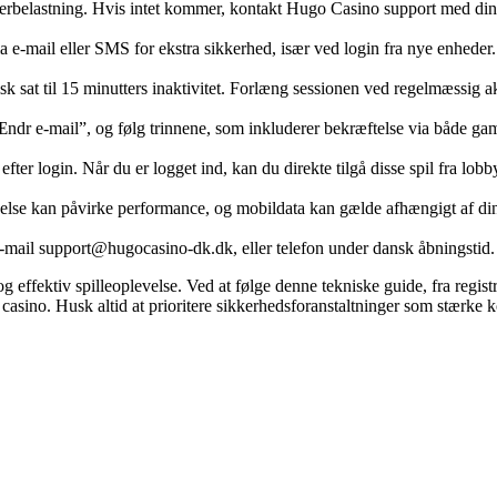
verbelastning. Hvis intet kommer, kontakt Hugo Casino support med din 
via e-mail eller SMS for ekstra sikkerhed, især ved login fra nye enheder.
k sat til 15 minutters inaktivitet. Forlæng sessionen ved regelmæssig akti
 “Ændr e-mail”, og følg trinnene, som inkluderer bekræftelse via både ga
t efter login. Når du er logget ind, kan du direkte tilgå disse spil fra l
ndelse kan påvirke performance, og mobildata kan gælde afhængigt af di
-mail support@hugocasino-dk.dk, eller telefon under dansk åbningstid. 
effektiv spilleoplevelse. Ved at følge denne tekniske guide, fra registr
 casino. Husk altid at prioritere sikkerhedsforanstaltninger som stærk