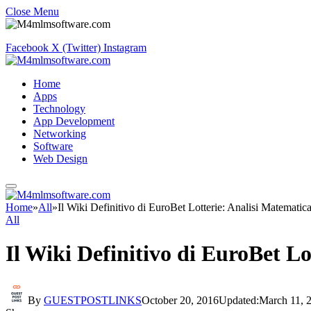
Close Menu
Facebook
X (Twitter)
Instagram
Home
Apps
Technology
App Development
Networking
Software
Web Design
Home
»
All
»
Il Wiki Definitivo di EuroBet Lotterie: Analisi Matematica
All
Il Wiki Definitivo di EuroBet Lo
By
GUESTPOSTLINKS
October 20, 2016
Updated:
March 11, 