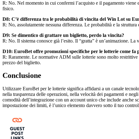
R: No. Nel momento in cui confermi l’acquisto e il pagamento viene ela
fisico.
D8: C’è differenza tra le probabilità di vincita del Win Lot su Eu
R: No, assolutamente nessuna differenza. Le probabilità e la struttura d
D9: Se dimentico di grattare un biglietto, perdo la vincita?
R: No. Il sistema conosce già l’esito. Il “gratta” è un’animazione. La vi
D10: EuroBet offre promozioni specifiche per le lotterie come fa p
R: Raramente. Le normative ADM sulle lotterie sono molto restrittive r
prezzo del biglietto.
Conclusione
Utilizzare EuroBet per le lotterie significa affidarsi a un canale tecno
nella trasparenza delle operazioni, nella velocità dei pagamenti e negli
comodità dell’integrazione con un account unico che include anche 
impostazione dei limiti, è l’unico elemento davvero sotto il tuo contro