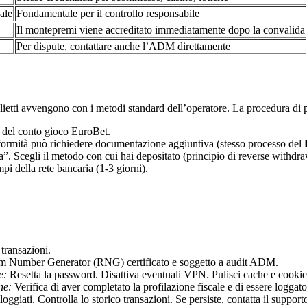
ale
Fondamentale per il controllo responsabile
Il montepremi viene accreditato immediatamente dopo la convalida
Per dispute, contattare anche l’ADM direttamente
biglietti avvengono con i metodi standard dell’operatore. La procedura di pr
o del conto gioco EuroBet.
onformità può richiedere documentazione aggiuntiva (stesso processo del
”. Scegli il metodo con cui hai depositato (principio di reverse withdra
pi della rete bancaria (1-3 giorni).
 transazioni.
dom Number Generator (RNG) certificato e soggetto a audit ADM.
e:
Resetta la password. Disattiva eventuali VPN. Pulisci cache e cookie
ne:
Verifica di aver completato la profilazione fiscale e di essere loggato
oggiati. Controlla lo storico transazioni. Se persiste, contatta il suppor