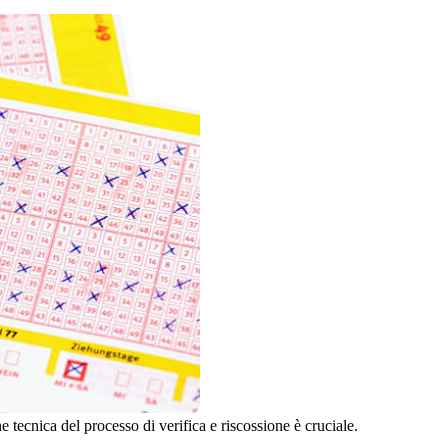
e tecnica del processo di verifica e riscossione è cruciale.