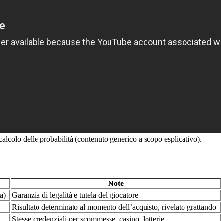
l calcolo delle probabilità (contenuto generico a scopo esplicativo).
Note
a)
Garanzia di legalità e tutela del giocatore
Risultato determinato al momento dell’acquisto, rivelato grattando
Stesse credenziali per scommesse, casino, lotterie