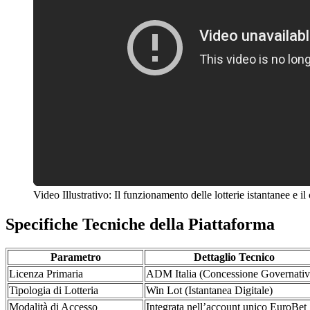
Video Illustrativo: Il funzionamento delle lotterie istantanee e i
Specifiche Tecniche della Piattaforma
Parametro
Dettaglio Tecnico
Licenza Primaria
ADM Italia (Concessione Governativ
Tipologia di Lotteria
Win Lot (Istantanea Digitale)
Modalità di Accesso
Integrata nell’account unico EuroBet