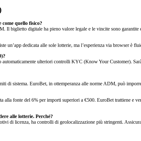
)
e come quello fisico?
l biglietto digitale ha pieno valore legale e le vincite sono garantite 
te un’app dedicata alle sole lotterie, ma l’esperienza via browser è flui
0)?
no automaticamente ulteriori controlli KYC (Know Your Customer). Sarà 
limiti di sistema. EuroBet, in ottemperanza alle norme ADM, può imporre li
tenuta alla fonte del 6% per importi superiori a €500. EuroBet trattiene 
re alle lotterie. Perché?
ivi di licenza, ha controlli di geolocalizzazione più stringenti. Assicura