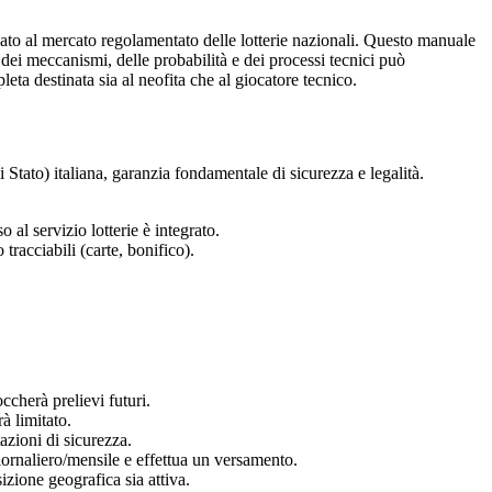
dato al mercato regolamentato delle lotterie nazionali. Questo manuale
ei meccanismi, delle probabilità e dei processi tecnici può
leta destinata sia al neofita che al giocatore tecnico.
ato) italiana, garanzia fondamentale di sicurezza e legalità.
al servizio lotterie è integrato.
racciabili (carte, bonifico).
ccherà prelievi futuri.
à limitato.
azioni di sicurezza.
iornaliero/mensile e effettua un versamento.
zione geografica sia attiva.