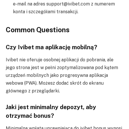
e-mail na adres support@ivibet.com z numerem
konta i szczegółami transakcji.
Common Questions
Czy Ivibet ma aplikację mobilną?
Ivibet nie oferuje osobnej aplikacji do pobrania, ale
jego strona jest w pełni zoptymalizowana pod kątem
urządzeń mobilnych jako progresywna aplikacja
webowa (PWA). Możesz dodać skrót do ekranu
głównego z przeglądarki.
Jaki jest minimalny depozyt, aby
otrzymać bonus?
Minimalna wpłata uprawniająca do ivibet bonus wynosi