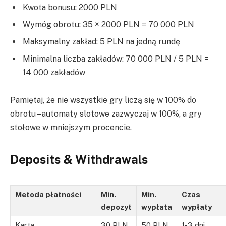
Kwota bonusu: 2000 PLN
Wymóg obrotu: 35 × 2000 PLN = 70 000 PLN
Maksymalny zakład: 5 PLN na jedną rundę
Minimalna liczba zakładów: 70 000 PLN / 5 PLN =
14 000 zakładów
Pamiętaj, że nie wszystkie gry liczą się w 100% do
obrotu – automaty slotowe zazwyczaj w 100%, a gry
stołowe w mniejszym procencie.
Deposits & Withdrawals
Metoda płatności
Min.
Min.
Czas
depozyt
wypłata
wypłaty
Karta
30 PLN
50 PLN
1-3 dni