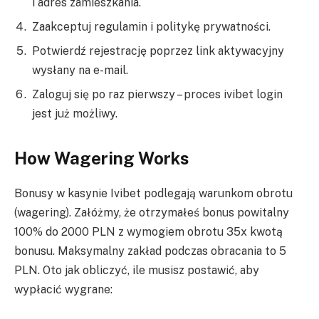
i adres zamieszkania.
Zaakceptuj regulamin i politykę prywatności.
Potwierdź rejestrację poprzez link aktywacyjny
wysłany na e-mail.
Zaloguj się po raz pierwszy – proces ivibet login
jest już możliwy.
How Wagering Works
Bonusy w kasynie Ivibet podlegają warunkom obrotu
(wagering). Załóżmy, że otrzymałeś bonus powitalny
100% do 2000 PLN z wymogiem obrotu 35x kwotą
bonusu. Maksymalny zakład podczas obracania to 5
PLN. Oto jak obliczyć, ile musisz postawić, aby
wypłacić wygrane: