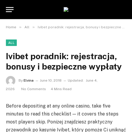
»
»
Home
All
Ivibet poradnik: rejestracja, bonusy i bezpieczne wypłaty
ALL
Ivibet poradnik: rejestracja,
bonusy i bezpieczne wypłaty
By
Elvina
June 10, 2018
Updated:
June 4,
2026
No Comments
4 Mins Read
Before depositing at any online casino, take five
minutes to read this checklist — it covers the steps
most players skip. Poniżej znajdziesz praktyczny
przewodnik po kasynie Ivibet, który pomoże Ci uniknąć