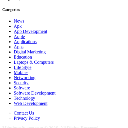
Categories
News
Apk
App Development
Apple
Applications
Apps
Digital Marketing
Education
Laptops & Computers
Life Style
Mobiles
Networking
Security
Software
Software Development
Technology
Web Development
Contact Us
Privacy Policy
M4mlmsoftware.com © 2026, All Rights Reserved