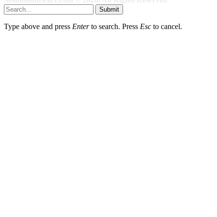
Submit
Type above and press
Enter
to search. Press
Esc
to cancel.