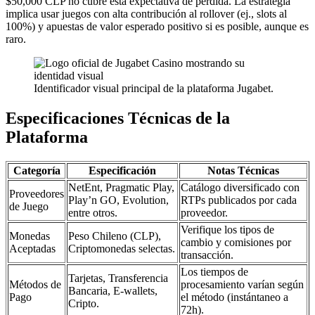
$50,000 CLP no cubre esta expectativa de pérdida. La estrategia
implica usar juegos con alta contribución al rollover (ej., slots al
100%) y apuestas de valor esperado positivo si es posible, aunque es
raro.
Identificador visual principal de la plataforma Jugabet.
Especificaciones Técnicas de la
Plataforma
Categoría
Especificación
Notas Técnicas
NetEnt, Pragmatic Play,
Catálogo diversificado con
Proveedores
Play’n GO, Evolution,
RTPs publicados por cada
de Juego
entre otros.
proveedor.
Verifique los tipos de
Monedas
Peso Chileno (CLP),
cambio y comisiones por
Aceptadas
Criptomonedas selectas.
transacción.
Los tiempos de
Tarjetas, Transferencia
Métodos de
procesamiento varían según
Bancaria, E-wallets,
Pago
el método (instántaneo a
Cripto.
72h).