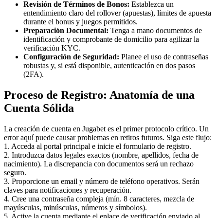
Revisión de Términos de Bonos:
Establezca un
entendimiento claro del rollover (apuestas), límites de apuesta
durante el bonus y juegos permitidos.
Preparación Documental:
Tenga a mano documentos de
identificación y comprobante de domicilio para agilizar la
verificación KYC.
Configuración de Seguridad:
Planee el uso de contraseñas
robustas y, si está disponible, autenticación en dos pasos
(2FA).
Proceso de Registro: Anatomía de una
Cuenta Sólida
La creación de cuenta en Jugabet es el primer protocolo crítico. Un
error aquí puede causar problemas en retiros futuros. Siga este flujo:
1. Acceda al portal principal e inicie el formulario de registro.
2. Introduzca datos legales exactos (nombre, apellidos, fecha de
nacimiento). La discrepancia con documentos será un rechazo
seguro.
3. Proporcione un email y número de teléfono operativos. Serán
claves para notificaciones y recuperación.
4. Cree una contraseña compleja (mín. 8 caracteres, mezcla de
mayúsculas, minúsculas, números y símbolos).
5. Active la cuenta mediante el enlace de verificación enviado al