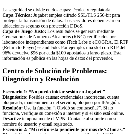
La seguridad se divide en dos capas: técnica y regulatoria.
Capa Técnica:
Jugabet emplea cifrado SSL/TLS 256-bit para
proteger la transmisión de datos. Los servidores deben estar en
ubicaciones seguras con protección DDoS.
Capa de Juego Justo:
Los resultados se generan mediante
Generadores de Números Aleatorios (RNG) certificados por
laboratorios independientes como iTech Labs o eCOGRA. El RTP
(Return to Player) es auditado. Por ejemplo, una slot con RTP del
96% devuelve $96 por cada $100 apostados a largo plazo. Esta
información es pública en las hojas de datos del proveedor.
Centro de Solución de Problemas:
Diagnóstico y Resolución
Escenario 1: “No puedo iniciar sesión en Jugabet.”
Diagnóstico:
Posibles causas: credenciales incorrectas, cuenta
bloqueada, mantenimiento del servidor, bloqueo por IP/región.
Resoluón:
Use la función “¿Olvidó su contraseña?”. Si no
funciona, verifique su conexión a internet y si el sitio está online.
Desactive temporalmente el VPN. Contacte al soporte con su
nombre de usuario y email registrado.
Escenario 2: “Mi retiro está pendiente por más de 72 horas.”