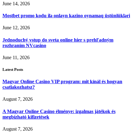
June 14, 2026
Mostbet promo kodu ilə onlayn kazino oynamaq üstünlükləri
June 12, 2026
Jednoduchý vstup do sveta online hier s prehľadným
rozhraním NVcasino
June 11, 2026
Latest Posts
Magyar Online Casino VIP program: mit kínál és hogyan
csatlakozhatsz?
August 7, 2026
A Magyar Online Casino élménye: izgalmas játékok és
megbízható kifizetések
August 7, 2026