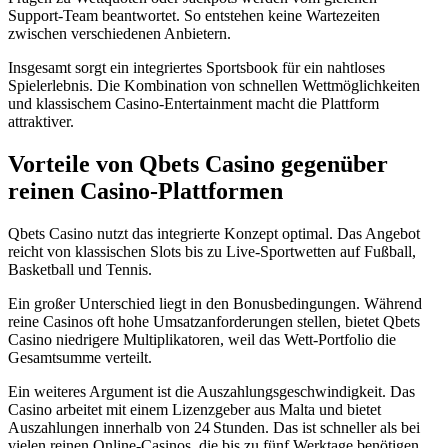
Support‑Team beantwortet. So entstehen keine Wartezeiten
zwischen verschiedenen Anbietern.
Insgesamt sorgt ein integriertes Sportsbook für ein nahtloses
Spielerlebnis. Die Kombination von schnellen Wettmöglichkeiten
und klassischem Casino‑Entertainment macht die Plattform
attraktiver.
Vorteile von Qbets Casino gegenüber
reinen Casino‑Plattformen
Qbets Casino nutzt das integrierte Konzept optimal. Das Angebot
reicht von klassischen Slots bis zu Live‑Sportwetten auf Fußball,
Basketball und Tennis.
Ein großer Unterschied liegt in den Bonusbedingungen. Während
reine Casinos oft hohe Umsatzanforderungen stellen, bietet Qbets
Casino niedrigere Multiplikatoren, weil das Wett‑Portfolio die
Gesamtsumme verteilt.
Ein weiteres Argument ist die Auszahlungsgeschwindigkeit. Das
Casino arbeitet mit einem Lizenzgeber aus Malta und bietet
Auszahlungen innerhalb von 24 Stunden. Das ist schneller als bei
vielen reinen Online‑Casinos, die bis zu fünf Werktage benötigen.