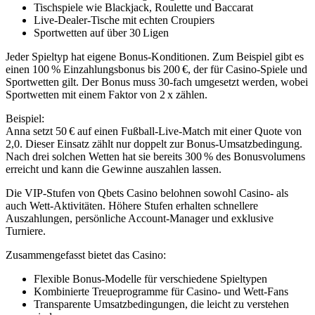
Tischspiele wie Blackjack, Roulette und Baccarat
Live‑Dealer‑Tische mit echten Croupiers
Sportwetten auf über 30 Ligen
Jeder Spieltyp hat eigene Bonus‑Konditionen. Zum Beispiel gibt es
einen 100 % Einzahlungsbonus bis 200 €, der für Casino‑Spiele und
Sportwetten gilt. Der Bonus muss 30‑fach umgesetzt werden, wobei
Sportwetten mit einem Faktor von 2 x zählen.
Beispiel:
Anna setzt 50 € auf einen Fußball‑Live‑Match mit einer Quote von
2,0. Dieser Einsatz zählt nur doppelt zur Bonus‑Umsatzbedingung.
Nach drei solchen Wetten hat sie bereits 300 % des Bonusvolumens
erreicht und kann die Gewinne auszahlen lassen.
Die VIP‑Stufen von Qbets Casino belohnen sowohl Casino‑ als
auch Wett‑Aktivitäten. Höhere Stufen erhalten schnellere
Auszahlungen, persönliche Account‑Manager und exklusive
Turniere.
Zusammengefasst bietet das Casino:
Flexible Bonus‑Modelle für verschiedene Spieltypen
Kombinierte Treueprogramme für Casino‑ und Wett‑Fans
Transparente Umsatzbedingungen, die leicht zu verstehen