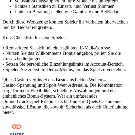
Selbstausschluss‑Optionen für 6 Monate bis unbegrenzt
Echtzeit‑Statistiken zu Einsatz‑ und Verlust‑Summen
Links zu Beratungsstellen wie GamCare und BetRadar
Durch diese Werkzeuge können Spieler ihr Verhalten überwachen
und bei Bedarf eingreifen.
Kurz‑Checkliste für neue Spieler:
• Registrieren Sie sich mit einer gültigen E‑Mail‑Adresse.
• Nutzen Sie das Willkommens‑Bonus‑angebot, prüfen Sie die
Umsatzbedingungen.
• Setzen Sie persönliche Einzahlungslimits im Account‑Bereich.
• Spielen Sie zuerst im Demo‑Modus, um das Spiel zu verstehen.
Qbets Casino verbindet das Beste aus beiden Welten –
Casino‑Spannung und Sport‑Wett‑Adrenalin. Die Kombination
sorgt für mehr Flexibilität, schnellere Auszahlungen und ein
einheitliches Bonus‑System. Wer ein umfassendes
Online‑Glücksspiel-Erlebnis sucht, findet in Qbets Casino eine
zuverlässige Lösung, die sowohl Sicherheit als auch Unterhaltung
bietet.