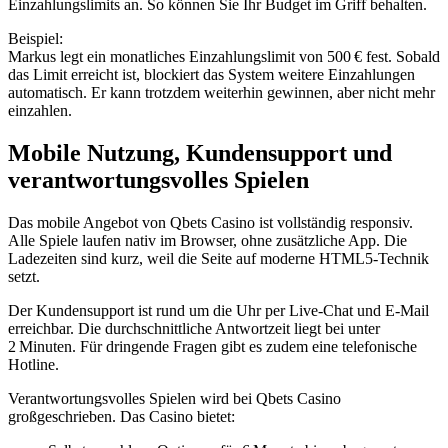
Einzahlungslimits an. So können Sie Ihr Budget im Griff behalten.
Beispiel:
Markus legt ein monatliches Einzahlungslimit von 500 € fest. Sobald
das Limit erreicht ist, blockiert das System weitere Einzahlungen
automatisch. Er kann trotzdem weiterhin gewinnen, aber nicht mehr
einzahlen.
Mobile Nutzung, Kundensupport und
verantwortungsvolles Spielen
Das mobile Angebot von Qbets Casino ist vollständig responsiv.
Alle Spiele laufen nativ im Browser, ohne zusätzliche App. Die
Ladezeiten sind kurz, weil die Seite auf moderne HTML5‑Technik
setzt.
Der Kundensupport ist rund um die Uhr per Live‑Chat und E‑Mail
erreichbar. Die durchschnittliche Antwortzeit liegt bei unter
2 Minuten. Für dringende Fragen gibt es zudem eine telefonische
Hotline.
Verantwortungsvolles Spielen wird bei Qbets Casino
großgeschrieben. Das Casino bietet: