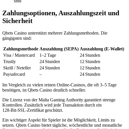
sind
Zahlungsoptionen, Auszahlungszeit und
Sicherheit
Qbets Casino unterstützt mehrere Zahlungsmethoden. Die
gängigsten sind:
Zahlungsmethode
Auszahlung (SEPA)
Auszahlung (E‑Wallet)
Visa / Mastercard
1–2 Tage
24 Stunden
Trustly
24 Stunden
12 Stunden
Skrill / Neteller
24 Stunden
12 Stunden
Paysafecard
–
24 Stunden
Im Vergleich zu vielen reinen Online‑Casinos, die oft 3–5 Tage
benötigen, ist Qbets Casino deutlich schneller.
Die Lizenz von der Malta Gaming Authority garantiert strenge
Kontrollen. Zusätzlich wird jede Transaktion durch ein
128‑Bit‑SSL‑Zertifikat geschützt.
Ein wichtiger Aspekt für Spieler ist die Möglichkeit, Limits zu
setzen. Qbets Casino bietet tägliche, wöchentliche und monatliche