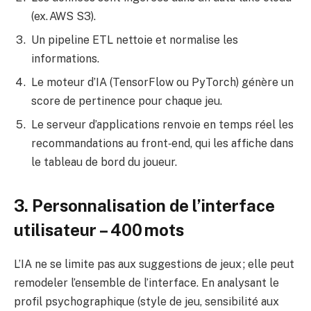
(ex. AWS S3).
Un pipeline ETL nettoie et normalise les
informations.
Le moteur d’IA (TensorFlow ou PyTorch) génère un
score de pertinence pour chaque jeu.
Le serveur d’applications renvoie en temps réel les
recommandations au front‑end, qui les affiche dans
le tableau de bord du joueur.
3. Personnalisation de l’interface
utilisateur – 400 mots
L’IA ne se limite pas aux suggestions de jeux ; elle peut
remodeler l’ensemble de l’interface. En analysant le
profil psychographique (style de jeu, sensibilité aux