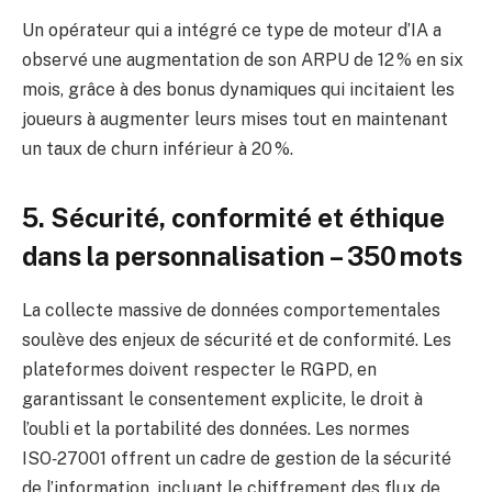
Un opérateur qui a intégré ce type de moteur d’IA a
observé une augmentation de son ARPU de 12 % en six
mois, grâce à des bonus dynamiques qui incitaient les
joueurs à augmenter leurs mises tout en maintenant
un taux de churn inférieur à 20 %.
5. Sécurité, conformité et éthique
dans la personnalisation – 350 mots
La collecte massive de données comportementales
soulève des enjeux de sécurité et de conformité. Les
plateformes doivent respecter le RGPD, en
garantissant le consentement explicite, le droit à
l’oubli et la portabilité des données. Les normes
ISO‑27001 offrent un cadre de gestion de la sécurité
de l’information, incluant le chiffrement des flux de