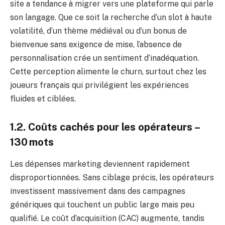
site a tendance à migrer vers une plateforme qui parle
son langage. Que ce soit la recherche d’un slot à haute
volatilité, d’un thème médiéval ou d’un bonus de
bienvenue sans exigence de mise, l’absence de
personnalisation crée un sentiment d’inadéquation.
Cette perception alimente le churn, surtout chez les
joueurs français qui privilégient les expériences
fluides et ciblées.
1.2. Coûts cachés pour les opérateurs –
130 mots
Les dépenses marketing deviennent rapidement
disproportionnées. Sans ciblage précis, les opérateurs
investissent massivement dans des campagnes
génériques qui touchent un public large mais peu
qualifié. Le coût d’acquisition (CAC) augmente, tandis