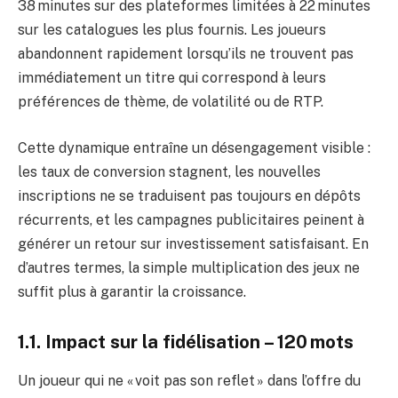
38 minutes sur des plateformes limitées à 22 minutes
sur les catalogues les plus fournis. Les joueurs
abandonnent rapidement lorsqu’ils ne trouvent pas
immédiatement un titre qui correspond à leurs
préférences de thème, de volatilité ou de RTP.
Cette dynamique entraîne un désengagement visible :
les taux de conversion stagnent, les nouvelles
inscriptions ne se traduisent pas toujours en dépôts
récurrents, et les campagnes publicitaires peinent à
générer un retour sur investissement satisfaisant. En
d’autres termes, la simple multiplication des jeux ne
suffit plus à garantir la croissance.
1.1. Impact sur la fidélisation – 120 mots
Un joueur qui ne « voit pas son reflet » dans l’offre du