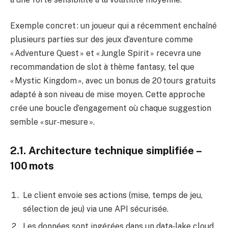
Exemple concret : un joueur qui a récemment enchaîné
plusieurs parties sur des jeux d’aventure comme
« Adventure Quest » et « Jungle Spirit » recevra une
recommandation de slot à thème fantasy, tel que
« Mystic Kingdom », avec un bonus de 20 tours gratuits
adapté à son niveau de mise moyen. Cette approche
crée une boucle d’engagement où chaque suggestion
semble « sur‑mesure ».
2.1. Architecture technique simplifiée –
100 mots
Le client envoie ses actions (mise, temps de jeu,
sélection de jeu) via une API sécurisée.
Les données sont ingérées dans un data‑lake cloud