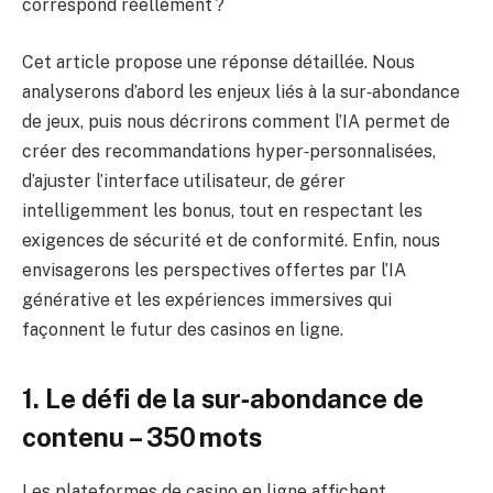
correspond réellement ?
Cet article propose une réponse détaillée. Nous
analyserons d’abord les enjeux liés à la sur‑abondance
de jeux, puis nous décrirons comment l’IA permet de
créer des recommandations hyper‑personnalisées,
d’ajuster l’interface utilisateur, de gérer
intelligemment les bonus, tout en respectant les
exigences de sécurité et de conformité. Enfin, nous
envisagerons les perspectives offertes par l’IA
générative et les expériences immersives qui
façonnent le futur des casinos en ligne.
1. Le défi de la sur‑abondance de
contenu – 350 mots
Les plateformes de casino en ligne affichent