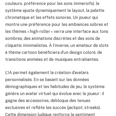
couleurs, préférence pour les sons immersifs), le
système ajuste dynamiquement le layout, la palette
chromatique et les effets sonores. Un joueur qui
montre une préférence pour les ambiances sobres et
les thèmes « high‑roller » verra une interface aux tons
sombres, des animations discrètes et des sons de
cliquetis minimalistes. À l’inverse, un amateur de slots
à thème cartoon bénéficiera d’un design coloré, de
transitions animées et de musiques entraînantes.
L’IA permet également la création d’avatars
personnalisés. En se basant sur les données
démographiques et les habitudes de jeu, le système
génère un avatar virtuel qui évolue avec le joueur : il
gagne des accessoires, débloque des tenues
exclusives et reflète les succès (jackpot, streaks).
Cette dimension ludique renforce le sentiment