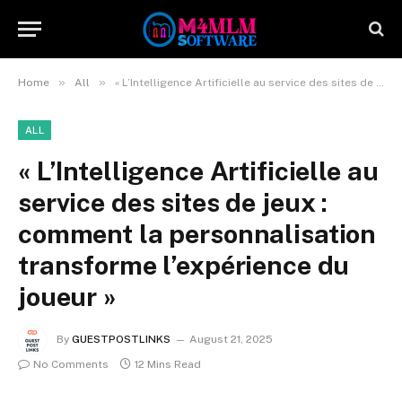
»
»
Home
All
« L’Intelligence Artificielle au service des sites de jeux : comment la personnalisation transforme l’expérience du joueur »
ALL
« L’Intelligence Artificielle au
service des sites de jeux :
comment la personnalisation
transforme l’expérience du
joueur »
By
GUESTPOSTLINKS
August 21, 2025
No Comments
12 Mins Read