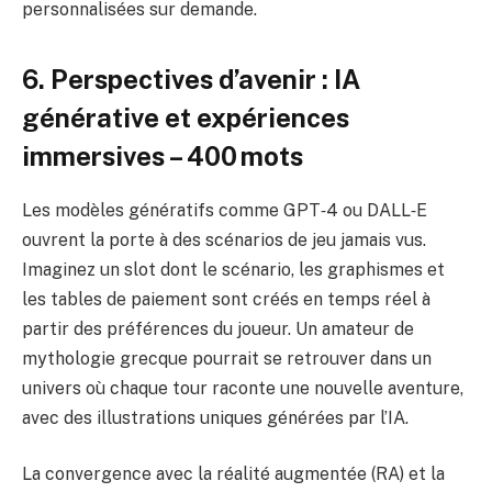
personnalisées sur demande.
6. Perspectives d’avenir : IA
générative et expériences
immersives – 400 mots
Les modèles génératifs comme GPT‑4 ou DALL‑E
ouvrent la porte à des scénarios de jeu jamais vus.
Imaginez un slot dont le scénario, les graphismes et
les tables de paiement sont créés en temps réel à
partir des préférences du joueur. Un amateur de
mythologie grecque pourrait se retrouver dans un
univers où chaque tour raconte une nouvelle aventure,
avec des illustrations uniques générées par l’IA.
La convergence avec la réalité augmentée (RA) et la