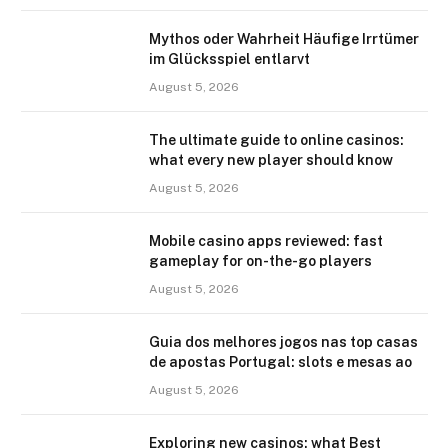
Mythos oder Wahrheit Häufige Irrtümer
im Glücksspiel entlarvt
August 5, 2026
The ultimate guide to online casinos:
what every new player should know
August 5, 2026
Mobile casino apps reviewed: fast
gameplay for on-the-go players
August 5, 2026
Guia dos melhores jogos nas top casas
de apostas Portugal: slots e mesas ao
August 5, 2026
Exploring new casinos: what Best