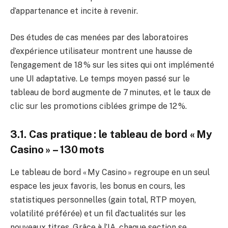
d’appartenance et incite à revenir.
Des études de cas menées par des laboratoires
d’expérience utilisateur montrent une hausse de
l’engagement de 18 % sur les sites qui ont implémenté
une UI adaptative. Le temps moyen passé sur le
tableau de bord augmente de 7 minutes, et le taux de
clic sur les promotions ciblées grimpe de 12 %.
3.1. Cas pratique : le tableau de bord « My
Casino » – 130 mots
Le tableau de bord « My Casino » regroupe en un seul
espace les jeux favoris, les bonus en cours, les
statistiques personnelles (gain total, RTP moyen,
volatilité préférée) et un fil d’actualités sur les
nouveaux titres. Grâce à l’IA, chaque section se