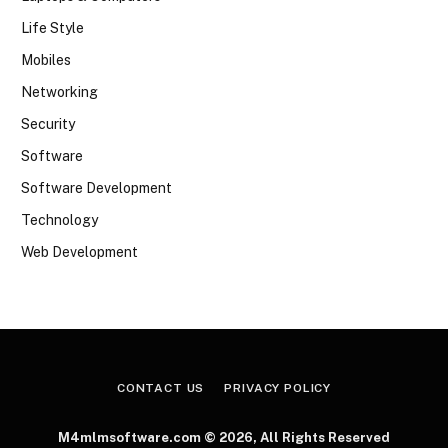
Life Style
Mobiles
Networking
Security
Software
Software Development
Technology
Web Development
CONTACT US
PRIVACY POLICY
M4mlmsoftware.com © 2026, All Rights Reserved