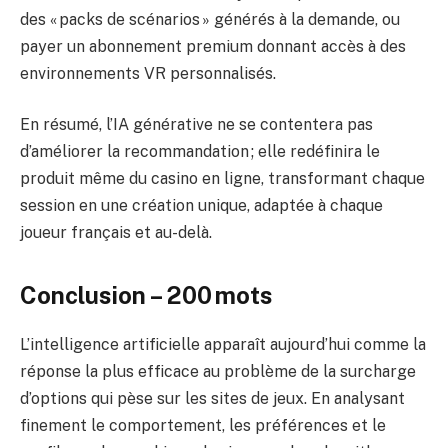
des « packs de scénarios » générés à la demande, ou
payer un abonnement premium donnant accès à des
environnements VR personnalisés.
En résumé, l’IA générative ne se contentera pas
d’améliorer la recommandation ; elle redéfinira le
produit même du casino en ligne, transformant chaque
session en une création unique, adaptée à chaque
joueur français et au-delà.
Conclusion – 200 mots
L’intelligence artificielle apparaît aujourd’hui comme la
réponse la plus efficace au problème de la surcharge
d’options qui pèse sur les sites de jeux. En analysant
finement le comportement, les préférences et le