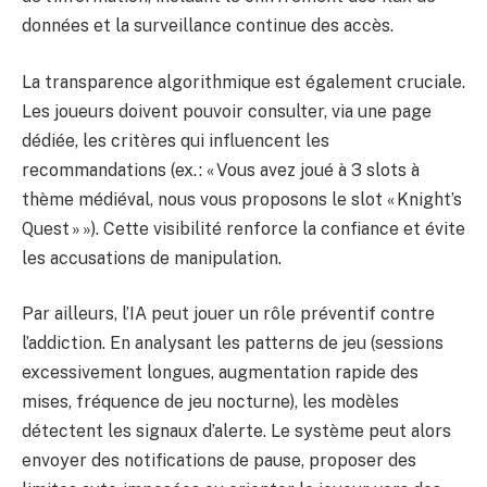
données et la surveillance continue des accès.
La transparence algorithmique est également cruciale.
Les joueurs doivent pouvoir consulter, via une page
dédiée, les critères qui influencent les
recommandations (ex. : « Vous avez joué à 3 slots à
thème médiéval, nous vous proposons le slot « Knight’s
Quest » »). Cette visibilité renforce la confiance et évite
les accusations de manipulation.
Par ailleurs, l’IA peut jouer un rôle préventif contre
l’addiction. En analysant les patterns de jeu (sessions
excessivement longues, augmentation rapide des
mises, fréquence de jeu nocturne), les modèles
détectent les signaux d’alerte. Le système peut alors
envoyer des notifications de pause, proposer des