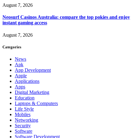
August 7, 2026
Neosurf Casinos Australia: compare the top pokies and enjoy
instant gaming access
August 7, 2026
Categories
News
Apk
App Development
Apple
Applications
Apps
Digital Marketing
Education
Laptops & Computers
Life Style
Mobiles
Networking
Security
Software
Software Development