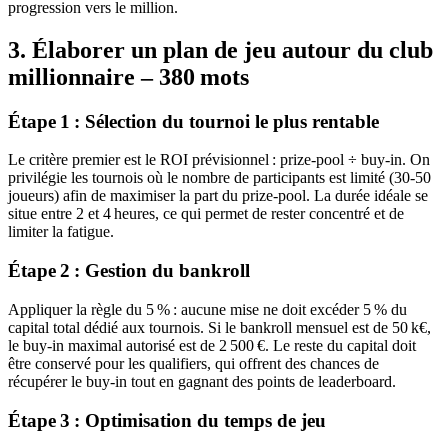
progression vers le million.
3. Élaborer un plan de jeu autour du club
millionnaire – 380 mots
Étape 1 : Sélection du tournoi le plus rentable
Le critère premier est le ROI prévisionnel : prize‑pool ÷ buy‑in. On
privilégie les tournois où le nombre de participants est limité (30‑50
joueurs) afin de maximiser la part du prize‑pool. La durée idéale se
situe entre 2 et 4 heures, ce qui permet de rester concentré et de
limiter la fatigue.
Étape 2 : Gestion du bankroll
Appliquer la règle du 5 % : aucune mise ne doit excéder 5 % du
capital total dédié aux tournois. Si le bankroll mensuel est de 50 k€,
le buy‑in maximal autorisé est de 2 500 €. Le reste du capital doit
être conservé pour les qualifiers, qui offrent des chances de
récupérer le buy‑in tout en gagnant des points de leaderboard.
Étape 3 : Optimisation du temps de jeu