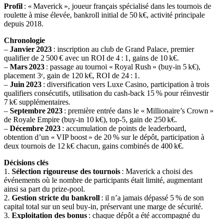
Profil
: « Maverick », joueur français spécialisé dans les tournois de
roulette à mise élevée, bankroll initial de 50 k€, activité principale
depuis 2018.
Chronologie
–
Janvier 2023
: inscription au club de Grand Palace, premier
qualifier de 2 500 € avec un ROI de 4 : 1, gains de 10 k€.
–
Mars 2023
: passage au tournoi « Royal Rush » (buy‑in 5 k€),
placement 3ᵉ, gain de 120 k€, ROI de 24 : 1.
–
Juin 2023
: diversification vers Luxe Casino, participation à trois
qualifiers consécutifs, utilisation du cash‑back 15 % pour réinvestir
7 k€ supplémentaires.
–
Septembre 2023
: première entrée dans le « Millionaire’s Crown »
de Royale Empire (buy‑in 10 k€), top‑5, gain de 250 k€.
–
Décembre 2023
: accumulation de points de leaderboard,
obtention d’un « VIP boost » de 20 % sur le dépôt, participation à
deux tournois de 12 k€ chacun, gains combinés de 400 k€.
Décisions clés
1.
Sélection rigoureuse des tournois
: Maverick a choisi des
événements où le nombre de participants était limité, augmentant
ainsi sa part du prize‑pool.
2.
Gestion stricte du bankroll
: il n’a jamais dépassé 5 % de son
capital total sur un seul buy‑in, préservant une marge de sécurité.
3.
Exploitation des bonus
: chaque dépôt a été accompagné du