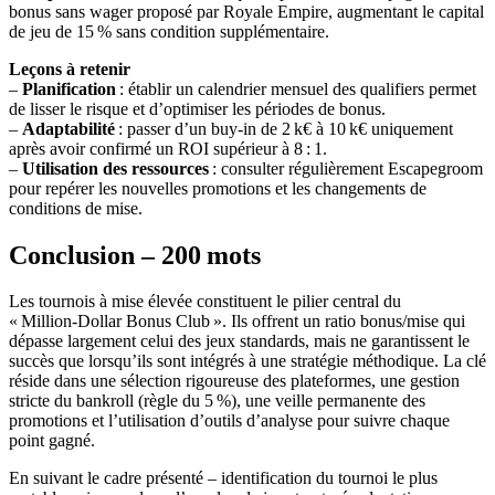
bonus sans wager proposé par Royale Empire, augmentant le capital
de jeu de 15 % sans condition supplémentaire.
Leçons à retenir
–
Planification
: établir un calendrier mensuel des qualifiers permet
de lisser le risque et d’optimiser les périodes de bonus.
–
Adaptabilité
: passer d’un buy‑in de 2 k€ à 10 k€ uniquement
après avoir confirmé un ROI supérieur à 8 : 1.
–
Utilisation des ressources
: consulter régulièrement Escapegroom
pour repérer les nouvelles promotions et les changements de
conditions de mise.
Conclusion – 200 mots
Les tournois à mise élevée constituent le pilier central du
« Million‑Dollar Bonus Club ». Ils offrent un ratio bonus/mise qui
dépasse largement celui des jeux standards, mais ne garantissent le
succès que lorsqu’ils sont intégrés à une stratégie méthodique. La clé
réside dans une sélection rigoureuse des plateformes, une gestion
stricte du bankroll (règle du 5 %), une veille permanente des
promotions et l’utilisation d’outils d’analyse pour suivre chaque
point gagné.
En suivant le cadre présenté – identification du tournoi le plus