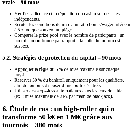
vraie – 90 mots
Vérifier la licence et la réputation du casino sur des sites
indépendants.
Scruter les conditions de mise : un ratio bonus/wager inférieur
à 5 x indique souvent un piège.
Comparer le prize‑pool avec le nombre de participants ; un
pool disproportionné par rapport à la taille du tournoi est
suspect.
5.2. Stratégies de protection du capital – 90 mots
Appliquer la règle du 5 % de mise maximale sur chaque
buy‑in.
Réserver 30 % du bankroll uniquement pour les qualifiers,
afin de toujours disposer d’une porte d’entrée.
Utiliser des stops‑loss automatiques dans les jeux de table
(ex. : mise maximale de 2 k€ par main de blackjack).
6. Étude de cas : un high‑roller qui a
transformé 50 k€ en 1 M€ grâce aux
tournois – 380 mots