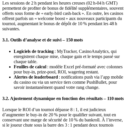
Les sessions de 2 h pendant les heures creuses (02 h‑04 h GMT)
permettent de profiter de bonus de fidélité supplémentaires, souvent
offerts sous forme de « early‑bird cash‑back ». En outre, les casinos
offrent parfois un « welcome boost » aux nouveaux participants du
tournoi, augmentant le bonus de dépôt de 10 % pendant les 48 h
suivantes.
3.1. Outils d’analyse et de suivi – 150 mots
Logiciels de tracking
: MyTracker, CasinoAnalytics, qui
enregistrent chaque mise, chaque gain et le temps passé sur
chaque table.
Feuilles de calcul
: modèle Excel pré‑formaté avec colonnes
pour buy‑in, prize‑pool, ROI, wagering restant.
Alertes de leaderboard
: notifications push via l’app mobile
du casino ou via un service tiers comme PushBullet, pour
savoir instantanément quand votre rang change.
3.2. Ajustement dynamique en fonction des résultats – 110 mots
Lorsque le ROI d’un tournoi dépasse 8 : 1, il est judicieux
d’augmenter le buy‑in de 20 % pour le qualifier suivant, tout en
conservant une marge de sécurité de 10 % du bankroll. À l’inverse,
si le joueur chute sous la barre des 3 : 1 pendant deux tournois