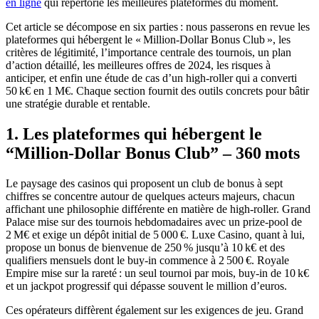
en ligne
qui répertorie les meilleures plateformes du moment.
Cet article se décompose en six parties : nous passerons en revue les
plateformes qui hébergent le « Million‑Dollar Bonus Club », les
critères de légitimité, l’importance centrale des tournois, un plan
d’action détaillé, les meilleures offres de 2024, les risques à
anticiper, et enfin une étude de cas d’un high‑roller qui a converti
50 k€ en 1 M€. Chaque section fournit des outils concrets pour bâtir
une stratégie durable et rentable.
1. Les plateformes qui hébergent le
“Million‑Dollar Bonus Club” – 360 mots
Le paysage des casinos qui proposent un club de bonus à sept
chiffres se concentre autour de quelques acteurs majeurs, chacun
affichant une philosophie différente en matière de high‑roller. Grand
Palace mise sur des tournois hebdomadaires avec un prize‑pool de
2 M€ et exige un dépôt initial de 5 000 €. Luxe Casino, quant à lui,
propose un bonus de bienvenue de 250 % jusqu’à 10 k€ et des
qualifiers mensuels dont le buy‑in commence à 2 500 €. Royale
Empire mise sur la rareté : un seul tournoi par mois, buy‑in de 10 k€
et un jackpot progressif qui dépasse souvent le million d’euros.
Ces opérateurs diffèrent également sur les exigences de jeu. Grand