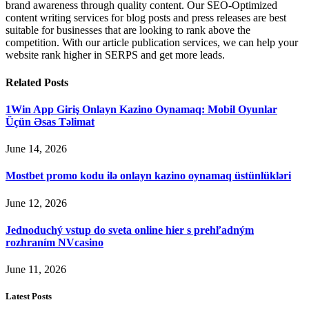
brand awareness through quality content. Our SEO-Optimized
content writing services for blog posts and press releases are best
suitable for businesses that are looking to rank above the
competition. With our article publication services, we can help your
website rank higher in SERPS and get more leads.
Related
Posts
1Win App Giriş Onlayn Kazino Oynamaq: Mobil Oyunlar
Üçün Əsas Təlimat
June 14, 2026
Mostbet promo kodu ilə onlayn kazino oynamaq üstünlükləri
June 12, 2026
Jednoduchý vstup do sveta online hier s prehľadným
rozhraním NVcasino
June 11, 2026
Latest Posts