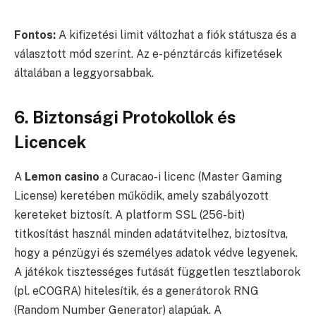
Fontos:
A kifizetési limit változhat a fiók státusza és a
választott mód szerint. Az e-pénztárcás kifizetések
általában a leggyorsabbak.
6. Biztonsági Protokollok és
Licencek
A
Lemon casino
a Curacao-i licenc (Master Gaming
License) keretében működik, amely szabályozott
kereteket biztosít. A platform SSL (256-bit)
titkosítást használ minden adatátvitelhez, biztosítva,
hogy a pénzügyi és személyes adatok védve legyenek.
A játékok tisztességes futását független tesztlaborok
(pl. eCOGRA) hitelesítik, és a generátorok RNG
(Random Number Generator) alapúak. A