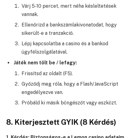
Várj 5-10 percet, mert néha késleltetések
vannak.
Ellenőrizd a bankszámlakivonatodat, hogy
sikerült-e a tranzakció.
Lépj kapcsolatba a casino és a bankod
ügyfélszolgálatával.
Játék nem tölt be / lefagy:
Frissítsd az oldalt (F5).
Győződj meg róla, hogy a Flash/JavaScript
engedélyezve van.
Próbáld ki másik böngészőt vagy eszközt.
8. Kiterjesztett GYIK (8 Kérdés)
1. Kérdés: Biztonságos-e a Lemon casino adataim