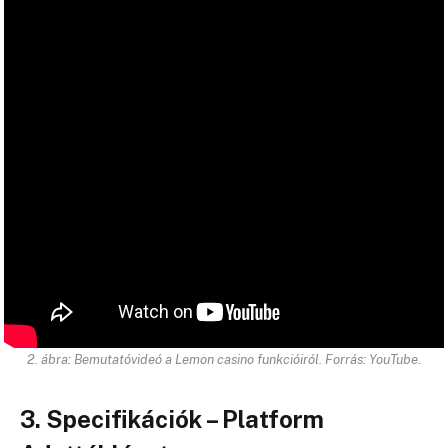
2. ábra: Bemutatóvideó a Lemon casino funkcióiról. Forrás: YouTube.
3. Specifikációk – Platform