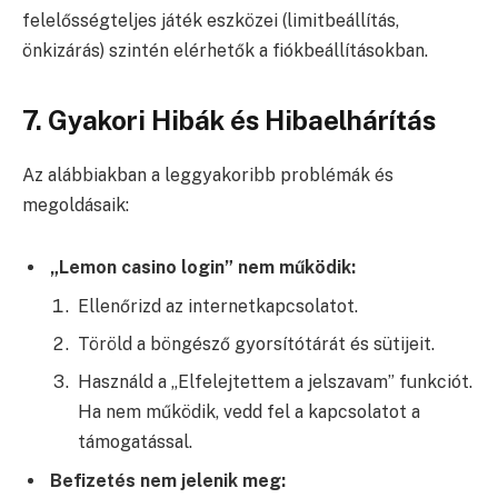
felelősségteljes játék eszközei (limitbeállítás,
önkizárás) szintén elérhetők a fiókbeállításokban.
7. Gyakori Hibák és Hibaelhárítás
Az alábbiakban a leggyakoribb problémák és
megoldásaik:
„Lemon casino login” nem működik:
Ellenőrizd az internetkapcsolatot.
Töröld a böngésző gyorsítótárát és sütijeit.
Használd a „Elfelejtettem a jelszavam” funkciót.
Ha nem működik, vedd fel a kapcsolatot a
támogatással.
Befizetés nem jelenik meg: