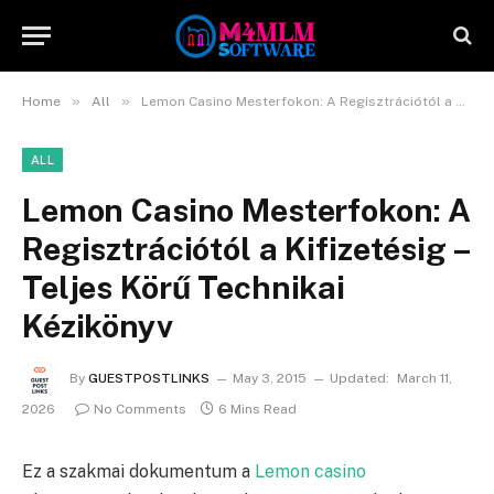
»
»
Home
All
Lemon Casino Mesterfokon: A Regisztrációtól a Kifizetésig – Teljes Körű Technikai Kézikönyv
ALL
Lemon Casino Mesterfokon: A
Regisztrációtól a Kifizetésig –
Teljes Körű Technikai
Kézikönyv
By
GUESTPOSTLINKS
May 3, 2015
Updated:
March 11,
2026
No Comments
6 Mins Read
Ez a szakmai dokumentum a
Lemon casino