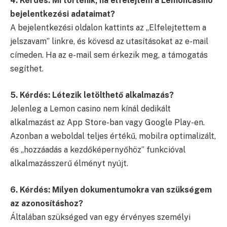
4. Kérdés: Mi történik, ha elfelejtem a Lemoncasino
bejelentkezési adataimat?
A bejelentkezési oldalon kattints az „Elfelejtettem a
jelszavam” linkre, és kövesd az utasításokat az e-mail
címeden. Ha az e-mail sem érkezik meg, a támogatás
segíthet.
5. Kérdés: Létezik letölthető alkalmazás?
Jelenleg a Lemon casino nem kínál dedikált
alkalmazást az App Store-ban vagy Google Play-en.
Azonban a weboldal teljes értékű, mobilra optimalizált,
és „hozzáadás a kezdőképernyőhöz” funkcióval
alkalmazásszerű élményt nyújt.
6. Kérdés: Milyen dokumentumokra van szükségem
az azonosításhoz?
Általában szükséged van egy érvényes személyi