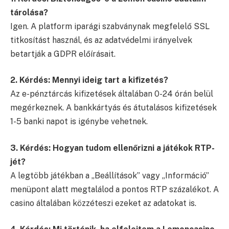
tárolása?
Igen. A platform iparági szabványnak megfelelő SSL
titkosítást használ, és az adatvédelmi irányelvek
betartják a GDPR előírásait.
2. Kérdés: Mennyi ideig tart a kifizetés?
Az e-pénztárcás kifizetések általában 0-24 órán belül
megérkeznek. A bankkártyás és átutalásos kifizetések
1-5 banki napot is igénybe vehetnek.
3. Kérdés: Hogyan tudom ellenőrizni a játékok RTP-
jét?
A legtöbb játékban a „Beállítások” vagy „Információ”
menüpont alatt megtalálod a pontos RTP százalékot. A
casino általában közzéteszi ezeket az adatokat is.