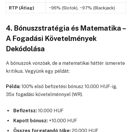
RTP (Átlag)
~96% (Slotok), ~97% (Blackjack)
4. Bónuszstratégia és Matematika –
A Fogadási Követelmények
Dekódolása
A bónuszok vonzóak, de a matematikai háttér ismerete
kritikus. Vegyünk egy példát:
Példa:
100% első befizetési bónusz 10.000 HUF-ig,
35x fogadási követelménnyel (WR).
Befizetsz:
10.000 HUF
Kapott bónusz:
+10.000 HUF
Összes forgatandó tőke:
20.000 HUF