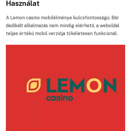
Használat
A Lemon casino mobilélménye kulcsfontosságú. Bár
dedikált alkalmazás nem mindig elérhető, a weboldal
teljes értékű mobil verziója tökéletesen funkcionál.