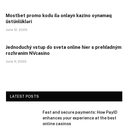
Mostbet promo kodu ilə onlayn kazino oynamaq
üstünlükləri
June 12, 2026
Jednoduchý vstup do sveta online hier s prehľadným
rozhraním NVcasino
June 11, 2026
LATEST POSTS
Fast and secure payments: How PayID
enhances your experience at the best
online casinos