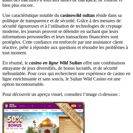
bien plus encore.
Une caractéristique notable du
casinowild sultan
réside dans sa
politique de transparence et de sécurité. Grâce à des mesures de
sécurité rigoureuses et à l’utilisation de technologies de cryptage
moderne, les joueurs peuvent se détendre en sachant que leurs
informations personnelles et leurs transactions financières sont
protégées. Cette confiance est renforcée par une assistance client
réactive, prête à répondre aux questions et résoudre les problèmes à
tout moment.
En résumé, le
casino en ligne Wild Sultan
offre une combinaison
attrayante de jeux diversifiés, de bonus lucratifs, et de sécurité
inébranlable. Pour ceux qui recherchent une expérience de casino en
ligne enrichissante et sans soucis, le Sultan Wild Casino est une
option incontournable.
Pour découvrir un aperçu visuel, consultez l’image ci-dessous :