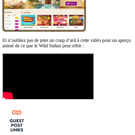
Et n’oubliez pas de jeter un coup d’œil à cette vidéo pour un aperçu
animé de ce que le Wild Sultan peut offrir :