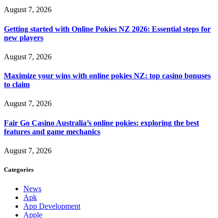
August 7, 2026
Getting started with Online Pokies NZ 2026: Essential steps for
new players
August 7, 2026
Maximize your wins with online pokies NZ: top casino bonuses
to claim
August 7, 2026
Fair Go Casino Australia’s online pokies: exploring the best
features and game mechanics
August 7, 2026
Categories
News
Apk
App Development
Apple