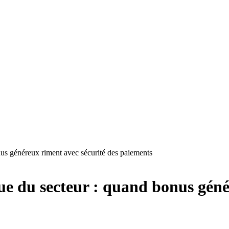
nus généreux riment avec sécurité des paiements
nue du secteur : quand bonus géné