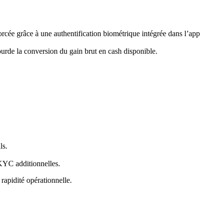
e grâce à une authentification biométrique intégrée dans l’app
urde la conversion du gain brut en cash disponible.
ls.
 KYC additionnelles.
 rapidité opérationnelle.