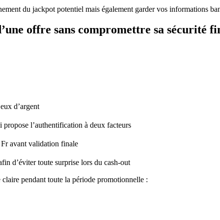
inement du jackpot potentiel mais également garder vos informations ban
’une offre sans compromettre sa sécurité fi
jeux d’argent
propose l’authentification à deux facteurs
r avant validation finale
afin d’éviter toute surprise lors du cash‑out
 claire pendant toute la période promotionnelle :