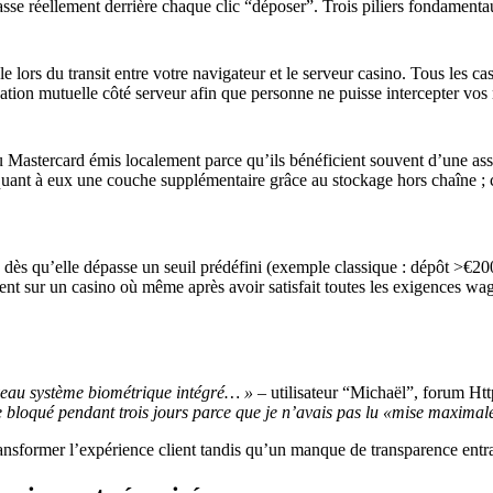
 passe réellement derrière chaque clic “déposer”. Trois piliers fondament
le lors du transit entre votre navigateur et le serveur casino. Tous les
tion mutuelle côté serveur afin que personne ne puisse intercepter vo
u Mastercard émis localement parce qu’ils bénéficient souvent d’une a
 quant à eux une couche supplémentaire grâce au stockage hors chaîne ; 
dès qu’elle dépasse un seuil prédéfini (exemple classique : dépôt >€20
t sur un casino où même après avoir satisfait toutes les exigences wager
uveau système biométrique intégré… »
– utilisateur “Michaël”, forum H
e bloqué pendant trois jours parce que je n’avais pas lu «mise maxima
former l’expérience client tandis qu’un manque de transparence entraîn