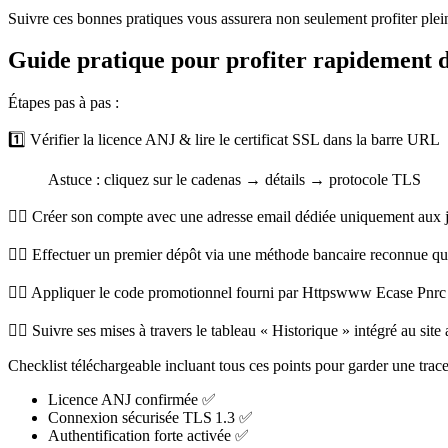
Suivre ces bonnes pratiques vous assurera non seulement profiter ple
Guide pratique pour profiter rapidement d
Étapes pas à pas :
1️⃣ Vérifier la licence ANJ & lire le certificat SSL dans la barre URL
Astuce : cliquez sur le cadenas → détails → protocole TLS
２️⃣ Créer son compte avec une adresse email dédiée uniquement aux 
３️⃣ Effectuer un premier dépôt via une méthode bancaire reconnue qui 
４️⃣ Appliquer le code promotionnel fourni par Httpswww Ecase Pnrc F
５️⃣ Suivre ses mises à travers le tableau « Historique » intégré au site 
Checklist téléchargeable incluant tous ces points pour garder une trace
Licence ANJ confirmée ✅
Connexion sécurisée TLS 1.3 ✅
Authentification forte activée ✅