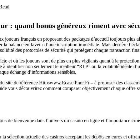
 Read
teur : quand bonus généreux riment avec séc
ux joueurs français en proposant des packages d’accueil toujours plus a
la balance en faveur d’une inscription immédiate. Mais derrière l’éclat 
solidité des protocoles de sécurité qui protègent chaque transaction fina
e et où les joueurs sont de plus en plus vigilants quant à la protection d
ste à identifier non seulement le meilleur “RTP” ou la volatilité idéale 
haque échange d’informations sensibles.
u site de référence Httpswww.Ecase Pnrc.Fr – à proposer des classement
de vous découvrirez comment comparer objectivement chaque offre sans s
s de bienvenue dans l’univers du casino en ligne et l’importance croiss
a sélection actuelle des casinos acceptant les dépôts en euros et offrant