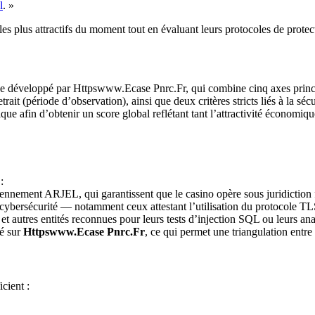
l
. »
es plus attractifs du moment tout en évaluant leurs protocoles de protec
ue développé par Httpswww.Ecase Pnrc.Fr, qui combine cinq axes princip
 retrait (période d’observation), ainsi que deux critères stricts liés à l
ue afin d’obtenir un score global reflétant tant l’attractivité économiq
:
iennement ARJEL, qui garantissent que le casino opère sous juridiction 
la cybersécurité — notamment ceux attestant l’utilisation du protocole 
t autres entités reconnues pour leurs tests d’injection SQL ou leurs an
gé sur
Httpswww.Ecase Pnrc.Fr
, ce qui permet une triangulation entre
cient :