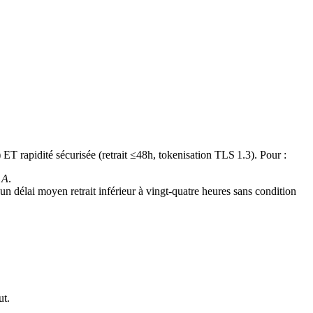
 rapidité sécurisée (retrait ≤48h, tokenisation TLS 1.3). Pour :
 A
.
n délai moyen retrait inférieur à vingt‑quatre heures sans condition
ut.