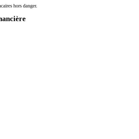
caires hors danger.
nancière