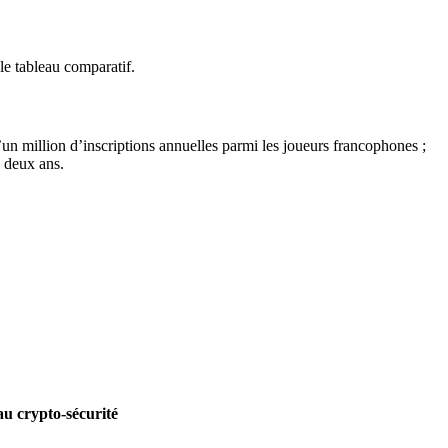
 le tableau comparatif.
un million d’inscriptions annuelles parmi les joueurs francophones ;
 deux ans.
u crypto‑sécurité