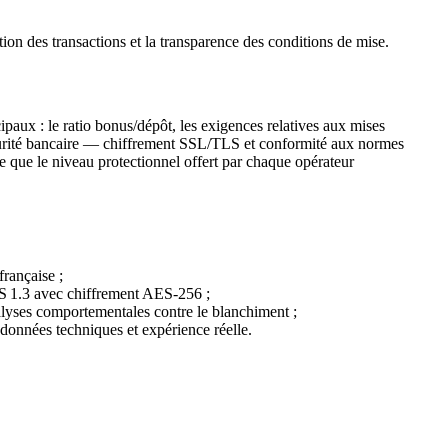
tion des transactions et la transparence des conditions de mise.
aux : le ratio bonus/dépôt, les exigences relatives aux mises
a sécurité bancaire — chiffrement SSL/TLS et conformité aux normes
ue que le niveau protectionnel offert par chaque opérateur
française ;
TLS 1.3 avec chiffrement AES‑256 ;
alyses comportementales contre le blanchiment ;
 données techniques et expérience réelle.