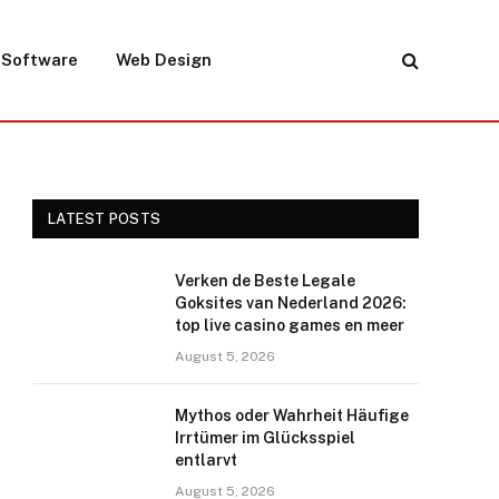
Software
Web Design
LATEST POSTS
Verken de Beste Legale
Goksites van Nederland 2026:
top live casino games en meer
August 5, 2026
Mythos oder Wahrheit Häufige
Irrtümer im Glücksspiel
entlarvt
August 5, 2026