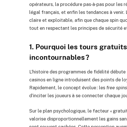
opérateurs, la procédure pas‑à‑pas pour les ré
légal français, et enfin les tendances à venir
claire et exploitable, afin que chaque spin qu
tout en respectant les principes de sécurité e
1. Pourquoi les tours gratuit
incontournables ?
L’histoire des programmes de fidélité débute
casinos en ligne introduisent des points de 
Rapidement, le concept évolue : les
free spins
d’inciter les joueurs à se connecter chaque jou
Sur le plan psychologique, le facteur « gratuit
valorise disproportionnellement les gains sa
sont souvent cachées. Cette perception augm