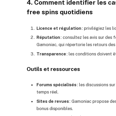
4. Comment identifier les ca
free spins quotidiens
Licence et régulation
: privilégiez les 
Réputation
: consultez les avis sur de
Gamoniac, qui répertorie les retours des
Transparence
: les conditions doivent ê
Outils et ressources
Forums spécialisés
: les discussions su
temps réel.
Sites de revues
: Gamoniac propose des 
bonus disponibles.