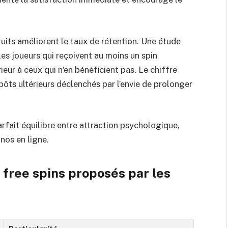
tuits améliorent le taux de rétention. Une étude
es joueurs qui reçoivent au moins un spin
eur à ceux qui n’en bénéficient pas. Le chiffre
ts ultérieurs déclenchés par l’envie de prolonger
rfait équilibre entre attraction psychologique,
nos en ligne.
 free spins proposés par les