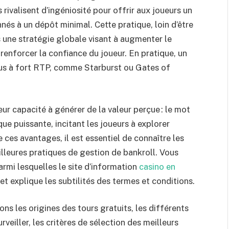
 rivalisent d’ingéniosité pour offrir aux joueurs un
nés à un dépôt minimal. Cette pratique, loin d’être
 une stratégie globale visant à augmenter le
 renforcer la confiance du joueur. En pratique, un
ous à fort RTP, comme Starburst ou Gates of
eur capacité à générer de la valeur perçue : le mot
ue puissante, incitant les joueurs à explorer
 ces avantages, il est essentiel de connaître les
illeures pratiques de gestion de bankroll. Vous
rmi lesquelles le site d’information
casino en
 et explique les subtilités des termes et conditions.
ns les origines des tours gratuits, les différents
veiller, les critères de sélection des meilleurs