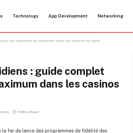
s
Technology
App Development
Networking
t pour les exploiter au maximum dans les casinos en ligne
idiens : guide complet
maximum dans les casinos
ents
9 Mins Read
s le fer de lance des programmes de fidélité des