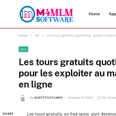
Home
App
»
»
Home
All
Les tours gratuits quotidiens : guide comple
ALL
Les tours gratuits quot
pour les exploiter au 
en ligne
By
GUESTPOSTLINKS
October 3, 2025
No Comm
Les tours gratuits, ou
free spins
, sont devenu
SHARE