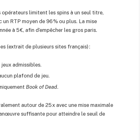
 opérateurs limitent les spins à un seul titre,
vec un RTP moyen de 96 % ou plus. La mise
ée à 5 €, afin d’empêcher les gros paris.
 (extrait de plusieurs sites français) :
 jeux admissibles.
 aucun plafond de jeu.
 uniquement
Book of Dead
.
néralement autour de 25 x avec une mise maximale
anœuvre suffisante pour atteindre le seuil de