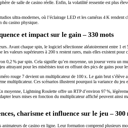
ère de salle de casino réelle. Enfin, la volatilité ressentie est plus éle
 studios ultra‑modernes, où l’éclairage LED et les caméras 4 K rendent c
son du casino physique.
quence et impact sur le gain – 330 mots
rs. Avant chaque spin, le logiciel sélectionne aléatoirement entre 1 et 
e les valeurs supérieures à 200 x restent rares, mais elles existent pour 
iron 0,2 % par spin. Cela signifie qu’en moyenne, un joueur verra un mul
jeu attrayant pour les miséristes tout en offrant des pics de gains pour le
éro rouge 7 devient un multiplicateur de 100 x. Le gain brut s’élève alor
ême multiplicateur. Ces scénarios illustrent pourquoi la variance du jeu e
 En moyenne, Lightning Roulette offre un RTP d’environ 97 %, légèremen
dapter leurs mises en fonction du multiplicateur affiché peuvent ainsi m
nces, charisme et influence sur le jeu – 300
s animateurs de casino en ligne. Leur formation comprend plusieurs modul