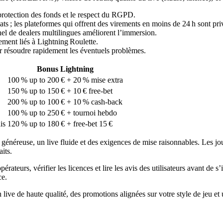
protection des fonds et le respect du RGPD.
ts ; les plateformes qui offrent des virements en moins de 24 h sont priv
l de dealers multilingues améliorent l’immersion.
ment liés à Lightning Roulette.
ur résoudre rapidement les éventuels problèmes.
Bonus Lightning
100 % up to 200 € + 20 % mise extra
150 % up to 150 € + 10 € free‑bet
200 % up to 100 € + 10 % cash‑back
100 % up to 250 € + tournoi hebdo
is
120 % up to 180 € + free‑bet 15 €
énéreuse, un live fluide et des exigences de mise raisonnables. Les jou
its.
urs, vérifier les licences et lire les avis des utilisateurs avant de s’i
ce.
ive de haute qualité, des promotions alignées sur votre style de jeu et u