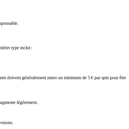
esponsable.
rier type inclut :
ipants doivent généralement miser un minimum de 5 € par spin pour être
 augmente légèrement.
essions.