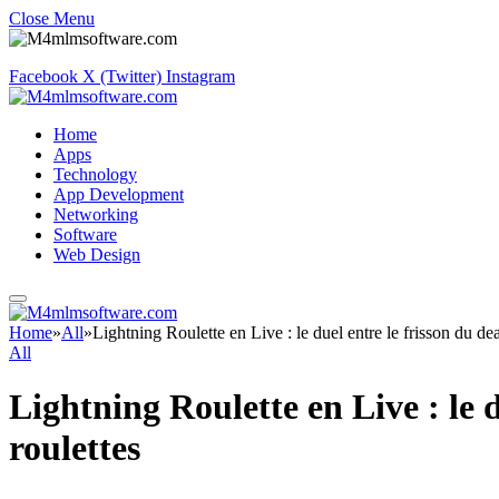
Close Menu
Facebook
X (Twitter)
Instagram
Home
Apps
Technology
App Development
Networking
Software
Web Design
Home
»
All
»
Lightning Roulette en Live : le duel entre le frisson du dea
All
Lightning Roulette en Live : le d
roulettes