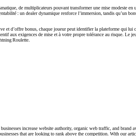
arismatique, de multiplicateurs pouvant transformer une mise modeste en
a rentabilité : un dealer dynamique renforce l’immersion, tandis qu’un 
live et d’offre bonus, chaque joueur peut identifier la plateforme qui lui of
ntif aux exigences de mise et à votre propre tolérance au risque. Le jeu r
htning Roulette.
inesses increase website authority, organic web traffic, and brand 
r businesses that are looking to rank above the competition. With our art