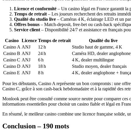
Licence et conformité
– Un casino légal en France garantit la 
Temps de retrait
– Les joueurs recherchent des retraits immédia
Qualité du studio live
– Caméras 4 K, éclairage LED et un pane
Offres bonus
– Match‑deposit, free‑bet ou cash‑back spécifique
Service client
– Disponibilité 24/7 et assistance en français po
Casino
Licence
Temps de retrait
Qualité du live
Casino A
ANJ
12 h
Studio haut de gamme, 4 K
Casino B
ANJ
24 h
Caméra HD, dealer anglophone
Casino C
ANJ
6 h
4 K, dealer multilingue
Casino D
ANJ
18 h
Studio moyen, dealer français
Casino E
ANJ
8 h
4 K, dealer anglophone + frança
Pour les débutants, Casino A représente un bon compromis : une offre g
Casino C, grâce à son cash‑back hebdomadaire et à la rapidité des retra
Monlook peut être consulté comme source neutre pour comparer ces opérate
informations essentielles pour choisir un casino fiable et légal en Fran
En résumé, le meilleur casino combine une licence française solide, un l
Conclusion – 190 mots