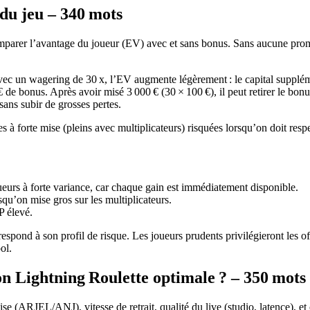
 du jeu – 340 mots
 comparer l’avantage du joueur (EV) avec et sans bonus. Sans aucune pro
c un wagering de 30 x, l’EV augmente légèrement : le capital suppléme
de bonus. Après avoir misé 3 000 € (30 × 100 €), il peut retirer le bonus 
sans subir de grosses pertes.
ies à forte mise (pleins avec multiplicateurs) risquées lorsqu’on doit re
oueurs à forte variance, car chaque gain est immédiatement disponible.
rsqu’on mise gros sur les multiplicateurs.
P élevé.
spond à son profil de risque. Les joueurs prudents privilégieront les off
ol.
ion Lightning Roulette optimale ? – 350 mots
ise (ARJEL/ANJ), vitesse de retrait, qualité du live (studio, latence), et 