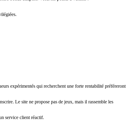
ilégiées.
eurs expérimentés qui recherchent une forte rentabilité préféreront
nscrire. Le site ne propose pas de jeux, mais il rassemble les
n service client réactif.