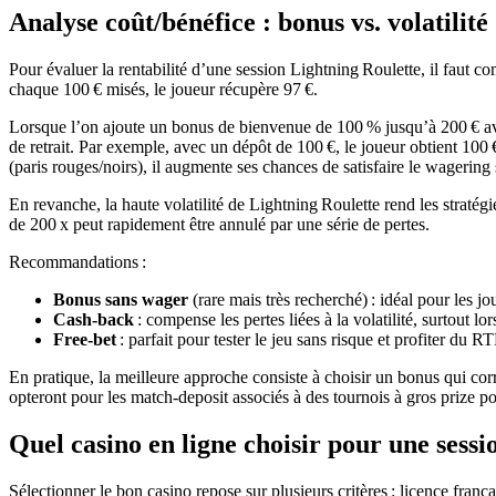
Analyse coût/bénéfice : bonus vs. volatilité
Pour évaluer la rentabilité d’une session Lightning Roulette, il faut
chaque 100 € misés, le joueur récupère 97 €.
Lorsque l’on ajoute un bonus de bienvenue de 100 % jusqu’à 200 € ave
de retrait. Par exemple, avec un dépôt de 100 €, le joueur obtient 100 € 
(paris rouges/noirs), il augmente ses chances de satisfaire le wagering 
En revanche, la haute volatilité de Lightning Roulette rend les stratég
de 200 x peut rapidement être annulé par une série de pertes.
Recommandations :
Bonus sans wager
(rare mais très recherché) : idéal pour les j
Cash‑back
: compense les pertes liées à la volatilité, surtout lo
Free‑bet
: parfait pour tester le jeu sans risque et profiter du RT
En pratique, la meilleure approche consiste à choisir un bonus qui corre
opteront pour les match‑deposit associés à des tournois à gros prize po
Quel casino en ligne choisir pour une sess
Sélectionner le bon casino repose sur plusieurs critères : licence frança