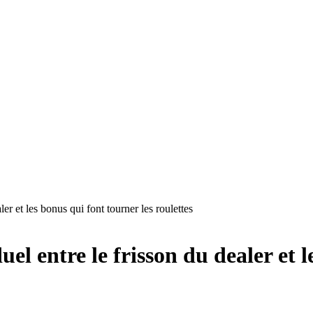
ler et les bonus qui font tourner les roulettes
uel entre le frisson du dealer et 