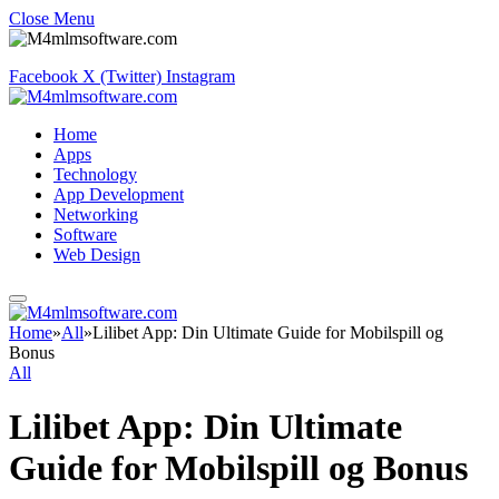
Close Menu
Facebook
X (Twitter)
Instagram
Home
Apps
Technology
App Development
Networking
Software
Web Design
Home
»
All
»
Lilibet App: Din Ultimate Guide for Mobilspill og
Bonus
All
Lilibet App: Din Ultimate
Guide for Mobilspill og Bonus