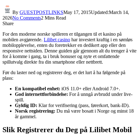
By
GUESTPOSTLINKS
May 17, 2015
Updated:
March 14,
2026
No Comments
2 Mins Read
Share
For den moderne norske spilleren er tilgangen til et kasino på
mobilen avgjørende.
Lilibet casino
har investert kraftig i en sømløs
mobilopplevelse, enten du foretrekker en dedikert app eller den
responsive nettsiden. Denne guiden går gjennom alt du trenger å vite
for å komme i gang, ta i bruk bonuser og nyte et omfattende
spillutvalg direkte fra din smartphone eller nettbrett.
Før du laster ned og registrerer deg, er det lurt å ha følgende på
plass:
En kompatibel enhet:
iOS 11.0+ eller Android 7.0+.
God internettforbindelse:
For å unngå avbrudd under live-
spill.
Gyldig ID:
Klar for verifisering (pass, førerkort, bank-ID).
Norsk registrering:
Du må være bosatt i Norge og minst 18
år gammel.
Slik Registrerer du Deg på Lilibet Mobil