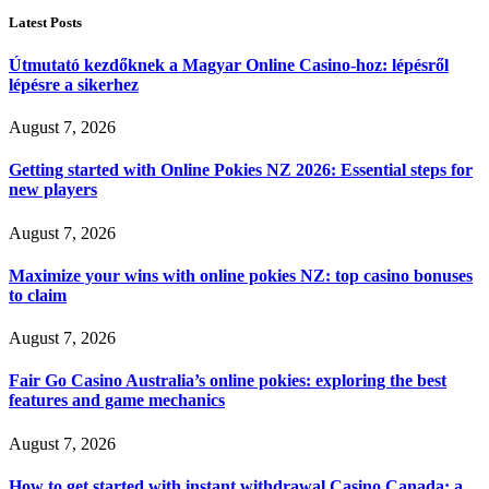
Latest Posts
Útmutató kezdőknek a Magyar Online Casino-hoz: lépésről
lépésre a sikerhez
August 7, 2026
Getting started with Online Pokies NZ 2026: Essential steps for
new players
August 7, 2026
Maximize your wins with online pokies NZ: top casino bonuses
to claim
August 7, 2026
Fair Go Casino Australia’s online pokies: exploring the best
features and game mechanics
August 7, 2026
How to get started with instant withdrawal Casino Canada: a