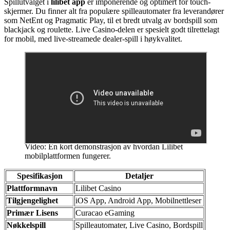
Spillutvalget i
lilibet app
er imponerende og optimert for touch-
skjermer. Du finner alt fra populære spilleautomater fra leverandører
som NetEnt og Pragmatic Play, til et bredt utvalg av bordspill som
blackjack og roulette. Live Casino-delen er spesielt godt tilrettelagt
for mobil, med live-streamede dealer-spill i høykvalitet.
Video: En kort demonstrasjon av hvordan Lilibet
mobilplattformen fungerer.
Spesifikasjon
Detaljer
Plattformnavn
Lilibet Casino
Tilgjengelighet
iOS App, Android App, Mobilnettleser
Primær Lisens
Curacao eGaming
Nøkkelspill
Spilleautomater, Live Casino, Bordspill