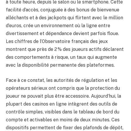
à toute heure, depuis le salon ou le smartphone. Cette
facilité d’accès, conjuguée à des bonus de bienvenue
alléchants et à des jackpots qui flirtent avec le million
d’euros, crée un environnement où la ligne entre
divertissement et dépendance devient parfois floue.
Les chiffres de l’Observatoire français des jeux
montrent que près de 2 % des joueurs actifs déclarent
des comportements à risque, un taux qui augmente
avec la disponibilité permanente des plateformes.
Face à ce constat, les autorités de régulation et les
opérateurs sérieux ont compris que la protection du
joueur ne pouvait plus être accessoire. Aujourd’hui, la
plupart des casinos en ligne intègrent des outils de
contrôle simples, visibles dans le tableau de bord du
compte et activables en moins de deux minutes. Ces
dispositifs permettent de fixer des plafonds de dépôt,