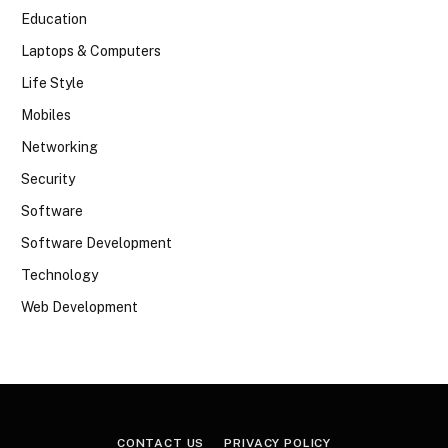
Education
Laptops & Computers
Life Style
Mobiles
Networking
Security
Software
Software Development
Technology
Web Development
CONTACT US
PRIVACY POLICY