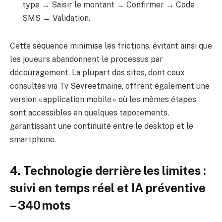
type → Saisir le montant → Confirmer → Code
SMS → Validation.
Cette séquence minimise les frictions, évitant ainsi que
les joueurs abandonnent le processus par
découragement. La plupart des sites, dont ceux
consultés via Tv Sevreetmaine, offrent également une
version « application mobile » où les mêmes étapes
sont accessibles en quelques tapotements,
garantissant une continuité entre le desktop et le
smartphone.
4. Technologie derrière les limites :
suivi en temps réel et IA préventive
– 340 mots