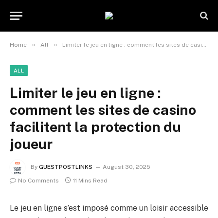
»
»
Home
All
Limiter le jeu en ligne : comment les sites de casino facilitent la protection du joueur
ALL
Limiter le jeu en ligne :
comment les sites de casino
facilitent la protection du
joueur
By
GUESTPOSTLINKS
August 30, 2025
No Comments
11 Mins Read
Le jeu en ligne s’est imposé comme un loisir accessible