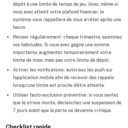
dépôt à une limite de temps de jeu. Ainsi, même si
vous avez atteint votre plafond financier, le
système vous rappellera de vous arrêter après une
heure.
Réviser régulièrement : chaque trimestre, examinez
vos habitudes. Si vous avez gagné une somme
importante, augmentez temporairement votre
limite de mise, mais pas votre limite de dépôt.
Activer les notifications : autorisez les push sur
l’application mobile afin de recevoir des rappels
lorsqu’une limite est proche d’être atteinte.
Utiliser l’auto‑exclusion préventive : si vous sentez
que le stress monte, déclenchez une suspension de
7 jours avant que la perte ne devienne critique.
Checklist rapide