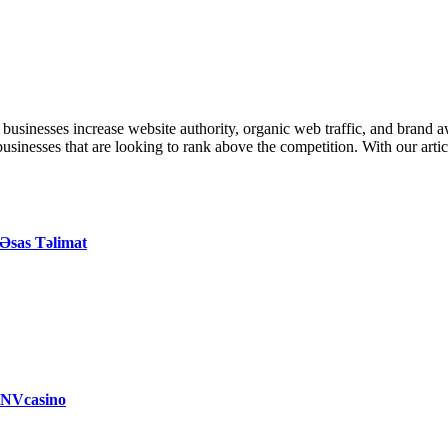
inesses increase website authority, organic web traffic, and brand 
r businesses that are looking to rank above the competition. With our art
Əsas Təlimat
 NVcasino