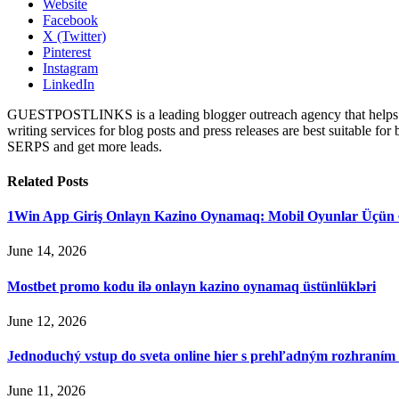
Website
Facebook
X (Twitter)
Pinterest
Instagram
LinkedIn
GUESTPOSTLINKS is a leading blogger outreach agency that helps bus
writing services for blog posts and press releases are best suitable fo
SERPS and get more leads.
Related
Posts
1Win App Giriş Onlayn Kazino Oynamaq: Mobil Oyunlar Üçün 
June 14, 2026
Mostbet promo kodu ilə onlayn kazino oynamaq üstünlükləri
June 12, 2026
Jednoduchý vstup do sveta online hier s prehľadným rozhraním
June 11, 2026