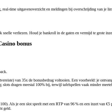
g, real‑time uitgavenoverzicht en meldingen bij overschrijding van je l
 snelle verliezen. Houd je bankroll in de gaten en vermijd te grote inze
Casino bonus
back.
vereiste) van 35x de bonusbedrag voltooien. Een voorbeeld: je ontvan
; slots dragen meestal 100% bij, terwijl tafelspellen vaak minder meetel
 100). Als je een slot speelt met een RTP van 96 % en een inzet van €5 p
ht geld.