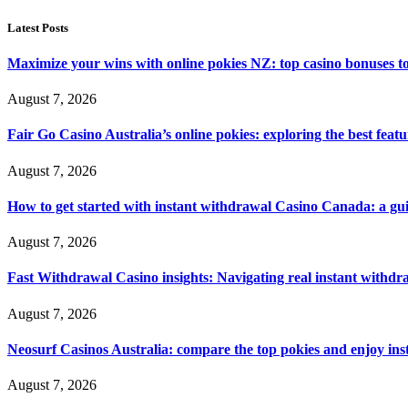
Latest Posts
Maximize your wins with online pokies NZ: top casino bonuses t
August 7, 2026
Fair Go Casino Australia’s online pokies: exploring the best fea
August 7, 2026
How to get started with instant withdrawal Casino Canada: a gu
August 7, 2026
Fast Withdrawal Casino insights: Navigating real instant withd
August 7, 2026
Neosurf Casinos Australia: compare the top pokies and enjoy ins
August 7, 2026