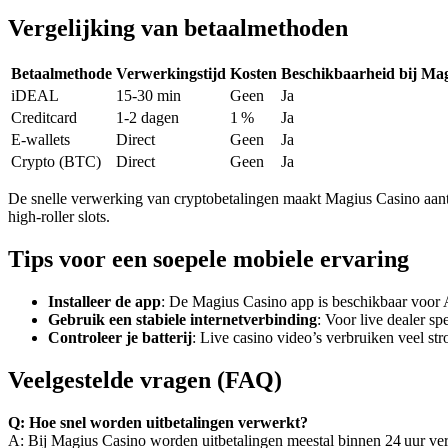
Vergelijking van betaalmethoden
Betaalmethode
Verwerkingstijd
Kosten
Beschikbaarheid bij Ma
iDEAL
15‑30 min
Geen
Ja
Creditcard
1‑2 dagen
1 %
Ja
E-wallets
Direct
Geen
Ja
Crypto (BTC)
Direct
Geen
Ja
De snelle verwerking van cryptobetalingen maakt Magius Casino aantrek
high‑roller slots.
Tips voor een soepele mobiele ervaring
Installeer de app
: De Magius Casino app is beschikbaar voor A
Gebruik een stabiele internetverbinding
: Voor live dealer s
Controleer je batterij
: Live casino video’s verbruiken veel st
Veelgestelde vragen (FAQ)
Q: Hoe snel worden uitbetalingen verwerkt?
A: Bij Magius Casino worden uitbetalingen meestal binnen 24 uur verwe