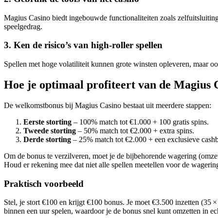
Magius Casino biedt ingebouwde functionaliteiten zoals zelfuitsluitin
speelgedrag.
3. Ken de risico’s van high‑roller spellen
Spellen met hoge volatiliteit kunnen grote winsten opleveren, maar ook
Hoe je optimaal profiteert van de Magius 
De welkomstbonus bij Magius Casino bestaat uit meerdere stappen:
Eerste storting
– 100% match tot €1.000 + 100 gratis spins.
Tweede storting
– 50% match tot €2.000 + extra spins.
Derde storting
– 25% match tot €2.000 + een exclusieve cash
Om de bonus te verzilveren, moet je de bijbehorende wagering (omzet
Houd er rekening mee dat niet alle spellen meetellen voor de wagering
Praktisch voorbeeld
Stel, je stort €100 en krijgt €100 bonus. Je moet €3.500 inzetten (35 ×
binnen een uur spelen, waardoor je de bonus snel kunt omzetten in ec