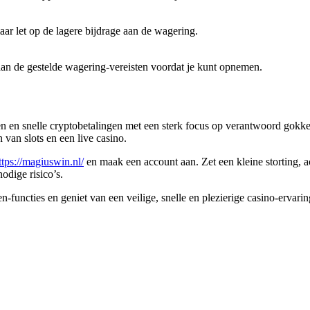
aar let op de lagere bijdrage aan de wagering.
 aan de gestelde wagering‑vereisten voordat je kunt opnemen.
en snelle cryptobetalingen met een sterk focus op verantwoord gokken.
 van slots en een live casino.
ttps://magiuswin.nl/
en maak een account aan. Zet een kleine storting, 
odige risico’s.
‑functies en geniet van een veilige, snelle en plezierige casino‑ervari