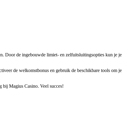
 Door de ingebouwde limiet‑ en zelfuitsluitingsopties kun je je
activeer de welkomstbonus en gebruik de beschikbare tools om je
ng bij Magius Casino. Veel succes!