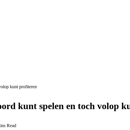
olop kunt profiteren
ord kunt spelen en toch volop ku
ins Read