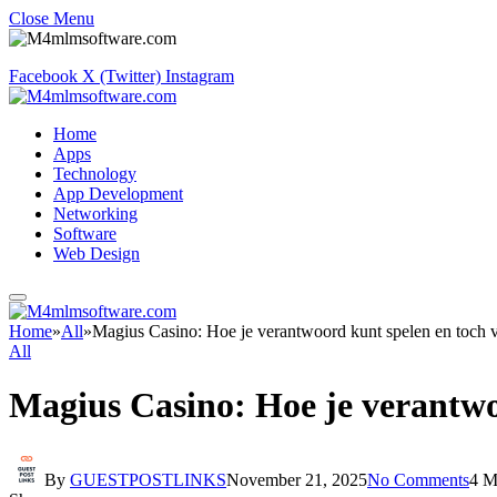
Close Menu
Facebook
X (Twitter)
Instagram
Home
Apps
Technology
App Development
Networking
Software
Web Design
Home
»
All
»
Magius Casino: Hoe je verantwoord kunt spelen en toch v
All
Magius Casino: Hoe je verantwo
By
GUESTPOSTLINKS
November 21, 2025
No Comments
4 M