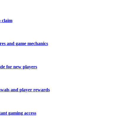
o claim
tures and game mechanics
ide for new players
rawals and player rewards
tant gaming access