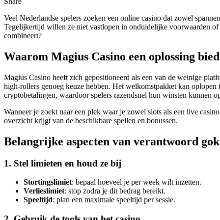
Share
Veel Nederlandse spelers zoeken een online casino dat zowel spannend a
Tegelijkertijd willen ze niet vastlopen in onduidelijke voorwaarden o
combineert?
Waarom Magius Casino een oplossing bied
Magius Casino heeft zich gepositioneerd als een van de weinige platf
high‑rollers genoeg keuze hebben. Het welkomstpakket kan oplopen tot
cryptobetalingen, waardoor spelers razendsnel hun winsten kunnen 
Wanneer je zoekt naar een plek waar je zowel slots als een live casino 
overzicht krijgt van de beschikbare spellen en bonussen.
Belangrijke aspecten van verantwoord go
1. Stel limieten en houd ze bij
Stortingslimiet
: bepaal hoeveel je per week wilt inzetten.
Verlieslimiet
: stop zodra je dit bedrag bereikt.
Speeltijd
: plan een maximale speeltijd per sessie.
2. Gebruik de tools van het casino