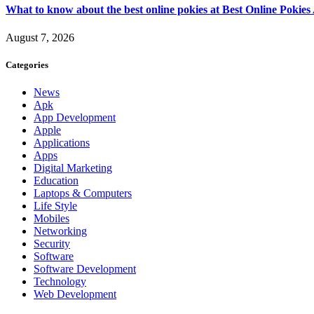
What to know about the best online pokies at Best Online Pokies
August 7, 2026
Categories
News
Apk
App Development
Apple
Applications
Apps
Digital Marketing
Education
Laptops & Computers
Life Style
Mobiles
Networking
Security
Software
Software Development
Technology
Web Development