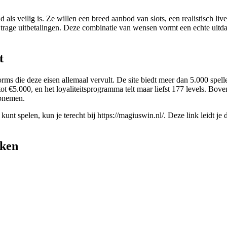
ls veilig is. Ze willen een breed aanbod van slots, een realistisch live
f trage uitbetalingen. Deze combinatie van wensen vormt een echte uitd
t
orms die deze eisen allemaal vervult. De site biedt meer dan 5.000 spel
 €5.000, en het loyaliteitsprogramma telt maar liefst 177 levels. Boven
opnemen.
kunt spelen, kun je terecht bij https://magiuswin.nl/. Deze link leidt j
kken