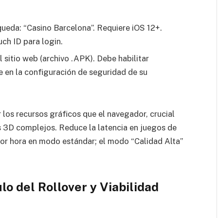
ueda: “Casino Barcelona”. Requiere iOS 12+.
ch ID para login.
 sitio web (archivo .APK). Debe habilitar
en la configuración de seguridad de su
los recursos gráficos que el navegador, crucial
 3D complejos. Reduce la latencia en juegos de
r hora en modo estándar; el modo “Calidad Alta”
o del Rollover y Viabilidad