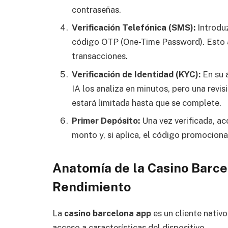
contraseñas.
Verificación Telefónica (SMS):
Introduz
código OTP (One-Time Password). Esto a
transacciones.
Verificación de Identidad (KYC):
En su 
IA los analiza en minutos, pero una revi
estará limitada hasta que se complete.
Primer Depósito:
Una vez verificada, ac
monto y, si aplica, el código promociona
Anatomía de la Casino Barce
Rendimiento
La
casino barcelona app
es un cliente nativ
acceso a características del dispositivo.