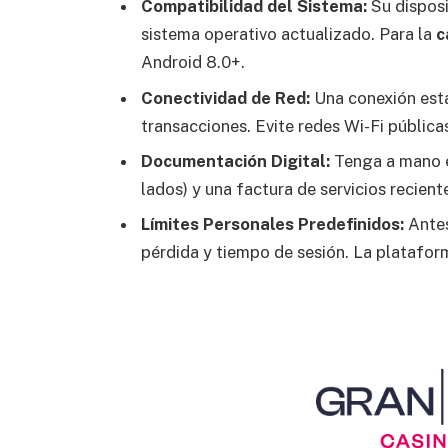
Compatibilidad del Sistema:
Su disposi
sistema operativo actualizado. Para la
c
Android 8.0+.
Conectividad de Red:
Una conexión estab
transacciones. Evite redes Wi-Fi pública
Documentación Digital:
Tenga a mano e
lados) y una factura de servicios recien
Límites Personales Predefinidos:
Antes
pérdida y tiempo de sesión. La platafor