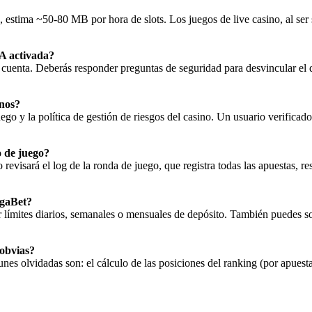
 estima ~50-80 MB por hora de slots. Los juegos de live casino, al s
FA activada?
u cuenta. Deberás responder preguntas de seguridad para desvincular el 
onos?
go y la política de gestión de riesgos del casino. Un usuario verificado
o de juego?
evisará el log de la ronda de juego, que registra todas las apuestas, re
ugaBet?
 límites diarios, semanales o mensuales de depósito. También puedes so
 obvias?
olvidadas son: el cálculo de las posiciones del ranking (por apuesta re