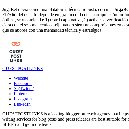
JugaBet opera como una plataforma técnica robusta, con una
JugaBe
El éxito del usuario depende en gran medida de la comprensión profun
óptima, se recomienda: 1) usar la app nativa, 2) activar la verificaci
clara con el soporte técnico, adjuntando siempre comprobantes en cas
que se aborde con una mentalidad técnica y estratégica.
GUESTPOSTLINKS
Website
Facebook
X (Twitter)
Pinterest
Instagram
LinkedIn
GUESTPOSTLINKS is a leading blogger outreach agency that helps bus
writing services for blog posts and press releases are best suitable fo
SERPS and get more leads.