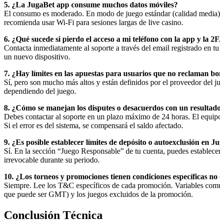
5. ¿La JugaBet app consume muchos datos móviles?
El consumo es moderado. En modo de juego estándar (calidad media),
recomienda usar Wi-Fi para sesiones largas de live casino.
6. ¿Qué sucede si pierdo el acceso a mi teléfono con la app y la 2
Contacta inmediatamente al soporte a través del email registrado en t
un nuevo dispositivo.
7. ¿Hay límites en las apuestas para usuarios que no reclaman b
Sí, pero son mucho más altos y están definidos por el proveedor del jue
dependiendo del juego.
8. ¿Cómo se manejan los disputes o desacuerdos con un resultad
Debes contactar al soporte en un plazo máximo de 24 horas. El equipo r
Si el error es del sistema, se compensará el saldo afectado.
9. ¿Es posible establecer límites de depósito o autoexclusión en J
Sí. En la sección “Juego Responsable” de tu cuenta, puedes establecer
irrevocable durante su periodo.
10. ¿Los torneos y promociones tienen condiciones específicas no
Siempre. Lee los T&C específicos de cada promoción. Variables comunes 
que puede ser GMT) y los juegos excluidos de la promoción.
Conclusión Técnica