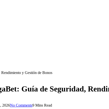
, Rendimiento y Gestión de Bonos
gaBet: Guía de Seguridad, Rendi
, 2026
No Comments
9 Mins Read