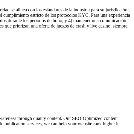
dad se alinea con los estándares de la industria para su jurisdicción.
el cumplimiento estricto de los protocolos KYC. Para una experiencia
lecidos durante los periodos de bono, y 4) mantener una comunicación
es que priorizan una oferta de juegos de crash y live casino, siempre
awareness through quality content. Our SEO-Optimized content
icle publication services, we can help your website rank higher in