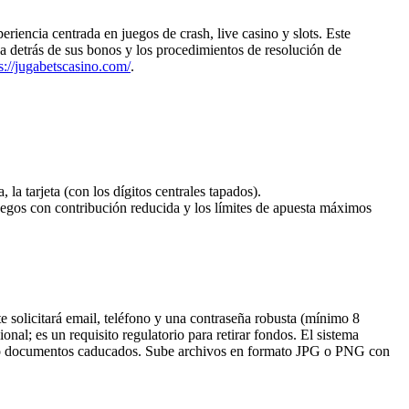
encia centrada en juegos de crash, live casino y slots. Este
ca detrás de sus bonos y los procedimientos de resolución de
s://jugabetscasino.com/
.
la tarjeta (con los dígitos centrales tapados).
juegos con contribución reducida y los límites de apuesta máximos
e solicitará email, teléfono y una contraseña robusta (mínimo 8
nal; es un requisito regulatorio para retirar fondos. El sistema
as o documentos caducados. Sube archivos en formato JPG o PNG con