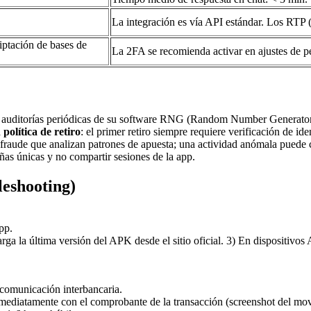
La integración es vía API estándar. Los RTP (
iptación de bases de
La 2FA se recomienda activar en ajustes de p
ca auditorías periódicas de su software RNG (Random Number Generator
a
política de retiro
: el primer retiro siempre requiere verificación de id
 de fraude que analizan patrones de apuesta; una actividad anómala pued
ñas únicas y no compartir sesiones de la app.
leshooting)
pp.
ga la última versión del APK desde el sitio oficial. 3) En dispositivos A
 comunicación interbancaria.
nmediatamente con el comprobante de la transacción (screenshot del movi