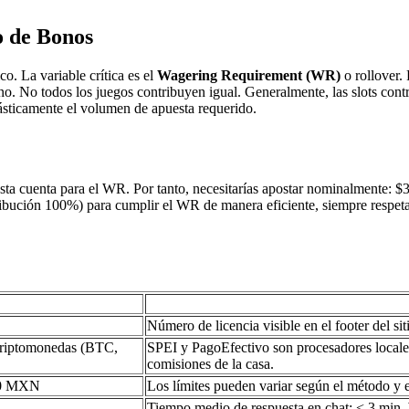
o de Bonos
. La variable crítica es el
Wagering Requirement (WR)
o rollover.
ono. No todos los juegos contribuyen igual. Generalmente, las slots co
ásticamente el volumen de apuesta requerido.
sta cuenta para el WR. Por tanto, necesitarías apostar nominalmente: $
ntribución 100%) para cumplir el WR de manera eficiente, siempre respet
Número de licencia visible en el footer del sit
 Criptomonedas (BTC,
SPEI y PagoEfectivo son procesadores locales
comisiones de la casa.
00 MXN
Los límites pueden variar según el método y e
Tiempo medio de respuesta en chat: < 3 min. 