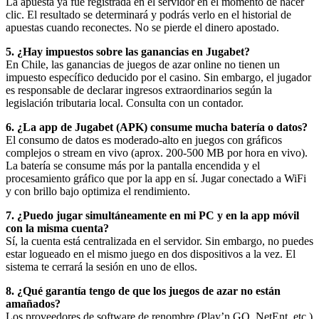
La apuesta ya fue registrada en el servidor en el momento de hacer
clic. El resultado se determinará y podrás verlo en el historial de
apuestas cuando reconectes. No se pierde el dinero apostado.
5. ¿Hay impuestos sobre las ganancias en Jugabet?
En Chile, las ganancias de juegos de azar online no tienen un
impuesto específico deducido por el casino. Sin embargo, el jugador
es responsable de declarar ingresos extraordinarios según la
legislación tributaria local. Consulta con un contador.
6. ¿La app de Jugabet (APK) consume mucha batería o datos?
El consumo de datos es moderado-alto en juegos con gráficos
complejos o stream en vivo (aprox. 200-500 MB por hora en vivo).
La batería se consume más por la pantalla encendida y el
procesamiento gráfico que por la app en sí. Jugar conectado a WiFi
y con brillo bajo optimiza el rendimiento.
7. ¿Puedo jugar simultáneamente en mi PC y en la app móvil
con la misma cuenta?
Sí, la cuenta está centralizada en el servidor. Sin embargo, no puedes
estar logueado en el mismo juego en dos dispositivos a la vez. El
sistema te cerrará la sesión en uno de ellos.
8. ¿Qué garantía tengo de que los juegos de azar no están
amañados?
Los proveedores de software de renombre (Play’n GO, NetEnt, etc.)