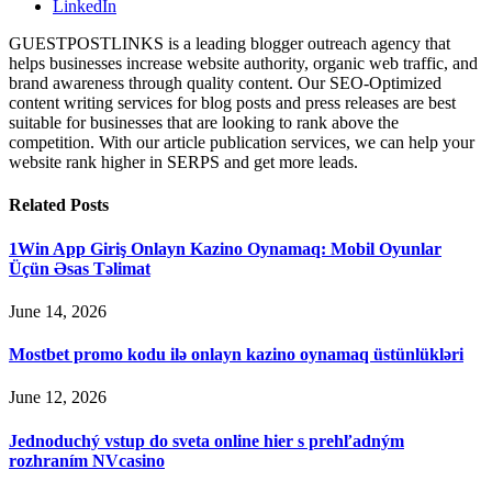
LinkedIn
GUESTPOSTLINKS is a leading blogger outreach agency that
helps businesses increase website authority, organic web traffic, and
brand awareness through quality content. Our SEO-Optimized
content writing services for blog posts and press releases are best
suitable for businesses that are looking to rank above the
competition. With our article publication services, we can help your
website rank higher in SERPS and get more leads.
Related
Posts
1Win App Giriş Onlayn Kazino Oynamaq: Mobil Oyunlar
Üçün Əsas Təlimat
June 14, 2026
Mostbet promo kodu ilə onlayn kazino oynamaq üstünlükləri
June 12, 2026
Jednoduchý vstup do sveta online hier s prehľadným
rozhraním NVcasino