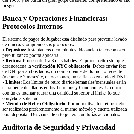
del 100% y se busca un gran golpe de suerte, comprendiendo el alto
riesgo.
Banca y Operaciones Financieras:
Protocolos Internos
El sistema de pagos de Jugabet está diseñado para prevenir lavado
de dinero. Comprende sus protocolos:
•
Depósitos:
Instantáneos o en minutos. No suelen tener comisión,
pero tu banco podría aplicarla.
•
Retiros:
Proceso de 1 a 3 días hábiles. El primer retiro siempre
desencadena la
verificación KYC obligatoria
. Debes enviar foto
de DNI por ambos lados, un comprobante de domicilio reciente
(menos de 3 meses) y, en ocasiones, un selfie sosteniendo el DNI.
•
Límites:
Los límites de retiro diarios/semanales/mensuales están
claramente detallados en los Términos y Condiciones. Un error
común es intentar retirar una cantidad superior al límite, lo que
congela la solicitud.
•
Método de Retiro Obligatorio:
Por normativa, los retiros deben
ser realizados preferentemente al mismo método y cuenta utilizada
para depositar. Desviarse de esto genera auditorías adicionales.
Auditoría de Seguridad y Privacidad