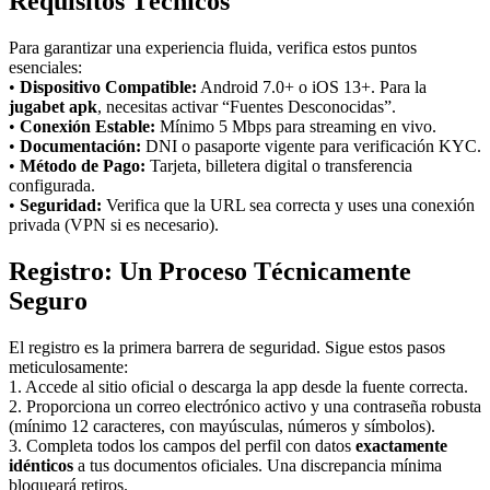
Requisitos Técnicos
Para garantizar una experiencia fluida, verifica estos puntos
esenciales:
•
Dispositivo Compatible:
Android 7.0+ o iOS 13+. Para la
jugabet apk
, necesitas activar “Fuentes Desconocidas”.
•
Conexión Estable:
Mínimo 5 Mbps para streaming en vivo.
•
Documentación:
DNI o pasaporte vigente para verificación KYC.
•
Método de Pago:
Tarjeta, billetera digital o transferencia
configurada.
•
Seguridad:
Verifica que la URL sea correcta y uses una conexión
privada (VPN si es necesario).
Registro: Un Proceso Técnicamente
Seguro
El registro es la primera barrera de seguridad. Sigue estos pasos
meticulosamente:
1. Accede al sitio oficial o descarga la app desde la fuente correcta.
2. Proporciona un correo electrónico activo y una contraseña robusta
(mínimo 12 caracteres, con mayúsculas, números y símbolos).
3. Completa todos los campos del perfil con datos
exactamente
idénticos
a tus documentos oficiales. Una discrepancia mínima
bloqueará retiros.