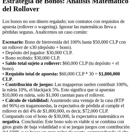
Estrategia de Bonos: Análisis Matemático
del Rollover
Los bonos no son dinero regalado; son contratos con requisitos de
apuesta (rollover o wagering). Ignorar las matemáticas lleva a
pérdidas seguras. Analicemos un caso común:
Escenario:
Bono de bienvenida del 100% hasta $50,000 CLP con
un rollover de x30 (depósito + bono).
• Depósito del jugador: $30,000 CLP.
• Bono recibido: $30,000 CLP.
•
Saldo total sujeto a rollover:
$60,000 CLP (tu depósito + el
bono).
•
Requisito total de apuesta:
$60,000 CLP * 30 =
$1,800,000
CLP
.
•
Contribución de juegos:
Las tragaperras suelen contribuir 100%,
la ruleta 10%, el blackjack 5%. Esto significa que si apuestas
$10,000 en ruleta, solo $1,000 cuentan para el rollover.
•
Cálculo de viabilidad:
Asumiendo una ventaja de la casa (RTP
del 96%) en tragamonedas, la expectativa de pérdida al cumplir el
rollover es del 4% de $1,800,000, es decir, $72,000 CLP.
Comparado con el bono de $30,000, la expectativa matemática es
negativa
. Conclusión: Este bono solo es viable si se combina con
giros gratis de baja volatilidad o si se juegan juegos con contribución