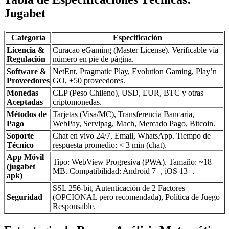
Jugabet
Categoría
Especificación
Licencia &
Curacao eGaming (Master License). Verificable vía
Regulación
número en pie de página.
Software &
NetEnt, Pragmatic Play, Evolution Gaming, Play’n
Proveedores
GO, +50 proveedores.
Monedas
CLP (Peso Chileno), USD, EUR, BTC y otras
Aceptadas
criptomonedas.
Métodos de
Tarjetas (Visa/MC), Transferencia Bancaria,
Pago
WebPay, Servipag, Mach, Mercado Pago, Bitcoin.
Soporte
Chat en vivo 24/7, Email, WhatsApp. Tiempo de
Técnico
respuesta promedio: < 3 min (chat).
App Móvil
Tipo: WebView Progresiva (PWA). Tamaño: ~18
(jugabet
MB. Compatibilidad: Android 7+, iOS 13+.
apk)
SSL 256-bit, Autenticación de 2 Factores
Seguridad
(OPCIONAL pero recomendada), Política de Juego
Responsable.