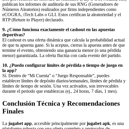
publican los informes de auditoría de sus RNG (Generadores de
Números Aleatorios) realizados por firms independientes como
eCOGRA, iTech Labs o GLI. Estos certifican la aleatoriedad y el
RTP (Return to Player) declarado.
9. ¿Cómo funciona exactamente el cashout en las apuestas
deportivas?
El cashout es una oferta dinámica que calcula la probabilidad actual
de que tu apuesta gane. Si la aceptas, cierras la apuesta antes de que
termine el evento, obteniendo una ganancia menor (o una pérdida
menor) garantizada. La oferta fluctúa con cada evento del partido.
10. ¿Puedo configurar límites de pérdida o tiempo de juego en
la app?
Sí. Dentro de “Mi Cuenta” o “Juego Responsable”, puedes
establecer límites de depósito diarios/semanales, límites de pérdida y
límites de tiempo de sesión. Una vez activados, son irrevocables
durante el periodo que establezcas (ej., 24 horas, 7 días, 1 mes).
Conclusión Técnica y Recomendaciones
Finales
La
jugabet app
, accesible principalmente por
jugabet apk
, es una
plataforma robusta con una oferta completa y protocolos de