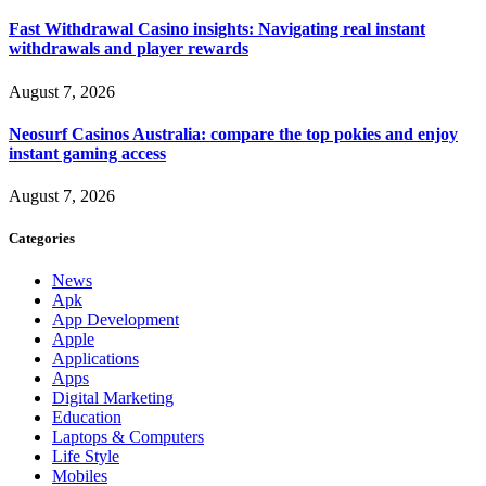
Fast Withdrawal Casino insights: Navigating real instant
withdrawals and player rewards
August 7, 2026
Neosurf Casinos Australia: compare the top pokies and enjoy
instant gaming access
August 7, 2026
Categories
News
Apk
App Development
Apple
Applications
Apps
Digital Marketing
Education
Laptops & Computers
Life Style
Mobiles